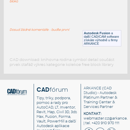
bloků
WNRF 2.5 (CLASS 150) v1
:
FLANGE ANSI B16.5
Dosud žádné komentáře - buďte první
F3D
Příruby
Autodesk Fusion
a
další CAD/CAM software
získáte výhodně u firmy
ARKANCE
CAD download: knihovna rodina symbol detail součást
prvek stafáž výkres kategorie kolekce free block library
CAD
fórum
ARKANCE
(CAD
Studio) - Autodesk
Platinum Partner &
Tipy, triky, podpora,
Training Center &
pomoc a rady pro
Services Partner
AutoCAD, LT, Inventor,
Revit, Map, Civil 3D, 3ds
KONTAKT:
Max, Fusion, Forma,
webmaster.cz@arkance.w
Vault, PowerMill a další
| tel. +420 910 970 111
Autodesk aplikace