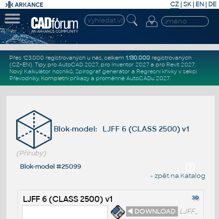
CZ
|
SK
|
EN
|
DE
Přes 123.000 registrovaných u nás, celkem
1.130.000
registrovaných
(CZ+EN)
. Tipy pro
AutoCAD 2027
, pro
Inventor 2027
a pro
Revit 2027
.
Nový
Kalkulátor nosníků
,
Spirograf generátor
a
Regresní křivky
v sekci
Převodníky
.
Kompletní
příkazy
a
proměnné AutoCADu 2027
.
Blok-model: LJFF 6 (CLASS 2500) v1
(Příruby)
Blok-model #25099
« zpět na Katalog
LJFF 6 (CLASS 2500) v1
◄ DOWNLOAD
LJFF_