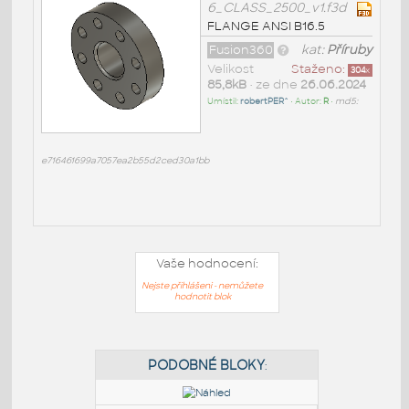
6_CLASS_2500_v1.f3d
FLANGE ANSI B16.5
Fusion360
kat:
Příruby
Velikost
Staženo:
304
x
85,8kB
• ze dne
26.06.2024
Umístil:
robertPER^
• Autor:
R
•
md5:
e716461699a7057ea2b55d2ced30a1bb
Vaše hodnocení:
Nejste přihlášeni - nemůžete
hodnotit blok