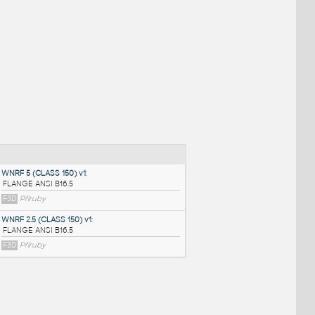
NÉ BLOKY
:
WNRF 5 (CLASS 150) v1
: