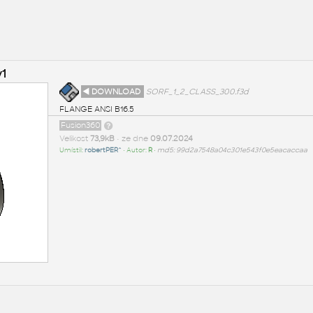
v1
◄ DOWNLOAD
SORF_1_2_CLASS_300.f3d
FLANGE ANSI B16.5
Fusion360
Velikost
73,9kB
• ze dne
09.07.2024
Umístil:
robertPER^
• Autor:
R
•
md5: 99d2a7548a04c301e543f0e5eacaccaa