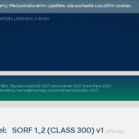
lamy. Před pokračováním vyjadřete, zda souhlasíte s použitím cookies.
 PODPORA | POMOC A RADY
Z+EN)
. Tipy pro
AutoCAD 2027
, pro
Inventor 2027
a pro
Revit 2027
.
řevodníky
.
Kompletní
příkazy
a
proměnné AutoCADu 2027
.
l: SORF 1_2 (CLASS 300) v1
(Příruby)