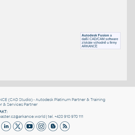
FLANGE ANSI B16.5
F3D
Příruby
WNRF 2.5 (CLASS 150) v1
:
FLANGE ANSI B16.5
Autodesk Fusion
a
F3D
Příruby
další CAD/CAM software
získáte výhodně u firmy
ARKANCE
NCE
(CAD Studio) - Autodesk Platinum Partner & Training
r & Services Partner
AKT:
ster.cz@arkance.world | tel. +420 910 970 111