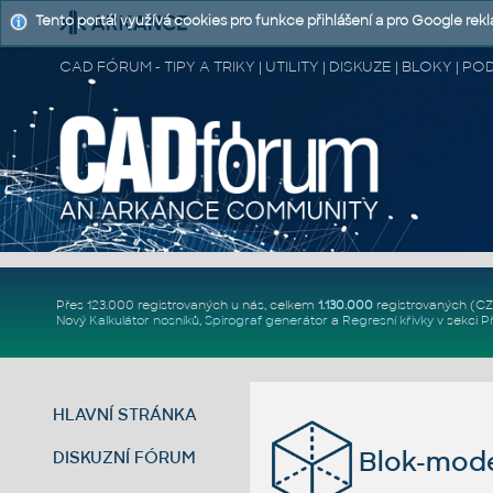
Tento portál využívá cookies pro funkce přihlášení a pro Google rek
CAD FÓRUM - TIPY A TRIKY | UTILITY | DISKUZE | BLOKY |
Přes 123.000 registrovaných u nás, celkem
1.130.000
registrovaných (C
Nový
Kalkulátor nosníků
,
Spirograf generátor
a
Regresní křivky
v sekci
P
HLAVNÍ STRÁNKA
Blok-mode
DISKUZNÍ FÓRUM