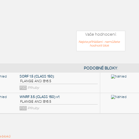
Vaše hodnocení:
Nejste přihlášeni - nemůžete
hodnotit blok
PODOB
ře bloků
SORF 1.5 (CLASS 150)
: