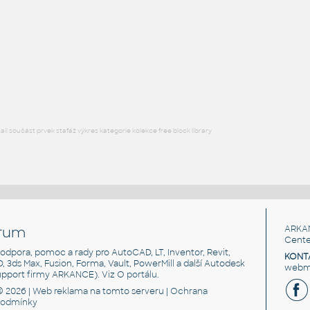
FLANGE ANSI B16.5
F3D
Příruby
WNRF 3.5 (CLASS 150) v1
:
FLANGE ANSI B16.5
F3D
Příruby
l součást prvek stafáž výkres kategorie kolekce free block library
rum
ARKA
Cente
, podpora, pomoc a rady pro AutoCAD, LT, Inventor, Revit,
KONT
3D, 3ds Max, Fusion, Forma, Vault, PowerMill a další Autodesk
webma
support firmy ARKANCE). Viz
O portálu
.
© 2026 |
Web reklama
na tomto serveru |
Ochrana
podmínky