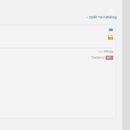
« zpět na Katalog
kat:
Příruby
Staženo:
347
x