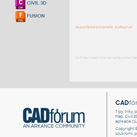
CIVIL 3D
FUSION
Dosud žádné komentáře - buďte první
CAD download: knihovna rodina symbol detai
CAD
fó
Tipy, triky
Map, Civil 
aplikace (
Copyright 
soukromí, 