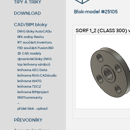
TIPY A TRIKY
Blok-model #25105
DOWNLOAD
CAD/BIM bloky
SORF 1_2 (CLASS 300) 
DWG bloky AutoCADu
RFA rodiny Revitu
IPT součásti Inventoru
F3D součásti Fusion360
3D CAD modely
dynamické bloky DWG
top knihovny výrobců
knihovna AEC Data
knihovna RUG-CADstudio
knihovna WATG
knihovna TDCZ
knihovna BIMproject
PARTcommunity
--
přidat blok - upload
PŘEVODNÍKY