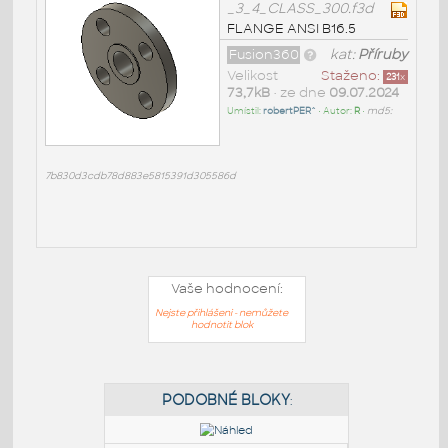
_3_4_CLASS_300.f3d
FLANGE ANSI B16.5
Fusion360
kat:
Příruby
Velikost
Staženo:
231
x
73,7kB
• ze dne
09.07.2024
Umístil:
robertPER^
• Autor:
R
•
md5:
7b830d3cdb78d883e5815391d305586d
Vaše hodnocení:
Nejste přihlášeni - nemůžete
hodnotit blok