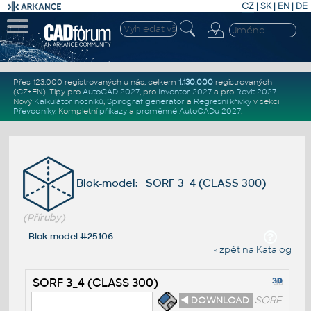
CZ
|
SK
|
EN
|
DE
Přes 123.000 registrovaných u nás, celkem
1.130.000
registrovaných
(CZ+EN)
. Tipy pro
AutoCAD 2027
, pro
Inventor 2027
a pro
Revit 2027
.
Nový
Kalkulátor nosníků
,
Spirograf generátor
a
Regresní křivky
v sekci
Převodníky
.
Kompletní
příkazy
a
proměnné AutoCADu 2027
.
Blok-model: SORF 3_4 (CLASS 300)
(Příruby)
Blok-model #25106
« zpět na Katalog
SORF 3_4 (CLASS 300)
◄ DOWNLOAD
SORF