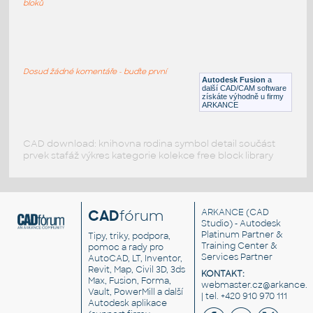
bloků
WNRF 2.5 (CLASS 150) v1
:
FLANGE ANSI B16.5
Dosud žádné komentáře - buďte první
F3D
Příruby
Autodesk Fusion
a
další CAD/CAM software
získáte výhodně u firmy
ARKANCE
CAD download: knihovna rodina symbol detail součást
prvek stafáž výkres kategorie kolekce free block library
CAD
fórum
ARKANCE
(CAD
Studio) - Autodesk
Platinum Partner &
Tipy, triky, podpora,
Training Center &
pomoc a rady pro
Services Partner
AutoCAD, LT, Inventor,
Revit, Map, Civil 3D, 3ds
KONTAKT:
Max, Fusion, Forma,
webmaster.cz@arkance.w
Vault, PowerMill a další
| tel. +420 910 970 111
Autodesk aplikace