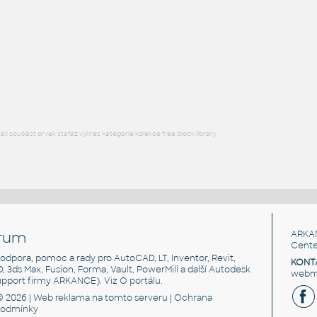
FLANGE ANSI B16.5
F3D
Příruby
WNRF 3.5 (CLASS 150) v1
:
FLANGE ANSI B16.5
F3D
Příruby
l součást prvek stafáž výkres kategorie kolekce free block library
rum
ARKA
Cente
, podpora, pomoc a rady pro AutoCAD, LT, Inventor, Revit,
KONT
3D, 3ds Max, Fusion, Forma, Vault, PowerMill a další Autodesk
webma
support firmy ARKANCE). Viz
O portálu
.
© 2026 |
Web reklama
na tomto serveru |
Ochrana
podmínky