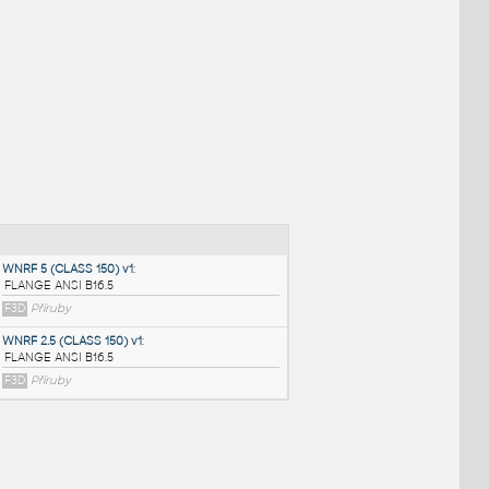
NÉ BLOKY
:
WNRF 5 (CLASS 150) v1
: