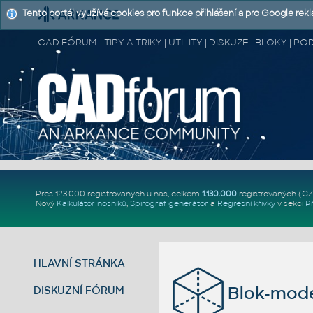
Tento portál využívá cookies pro funkce přihlášení a pro Google rek
CAD FÓRUM - TIPY A TRIKY | UTILITY | DISKUZE | BLOKY |
Přes 123.000 registrovaných u nás, celkem
1.130.000
registrovaných (C
Nový
Kalkulátor nosníků
,
Spirograf generátor
a
Regresní křivky
v sekci
P
HLAVNÍ STRÁNKA
Blok-mode
DISKUZNÍ FÓRUM