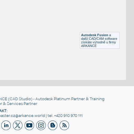
FLANGE ANSI B16.5
F3D
Příruby
WNRF 2.5 (CLASS 150) v1
:
FLANGE ANSI B16.5
Autodesk Fusion
a
F3D
Příruby
další CAD/CAM software
získáte výhodně u firmy
ARKANCE
NCE
(CAD Studio) - Autodesk Platinum Partner & Training
r & Services Partner
AKT:
ster.cz@arkance.world | tel. +420 910 970 111