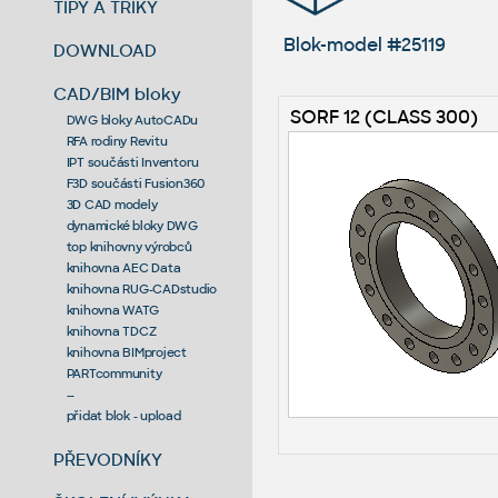
TIPY A TRIKY
Blok-model #25119
DOWNLOAD
CAD/BIM bloky
SORF 12 (CLASS 300)
DWG bloky AutoCADu
RFA rodiny Revitu
IPT součásti Inventoru
F3D součásti Fusion360
3D CAD modely
dynamické bloky DWG
top knihovny výrobců
knihovna AEC Data
knihovna RUG-CADstudio
knihovna WATG
knihovna TDCZ
knihovna BIMproject
PARTcommunity
--
přidat blok - upload
PŘEVODNÍKY