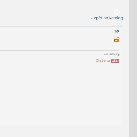
« zpět na Katalog
kat:
Příruby
Staženo:
253
x