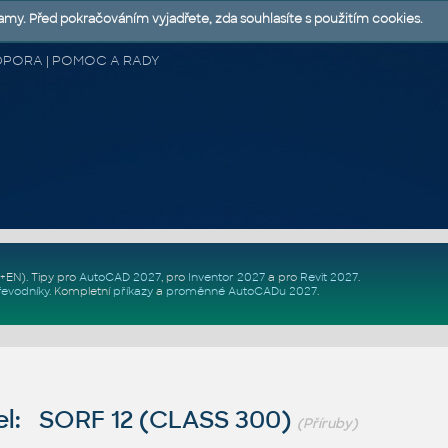
lamy. Před pokračováním vyjadřete, zda souhlasíte s použitím cookies.
 PODPORA | POMOC A RADY
Z+EN)
. Tipy pro
AutoCAD 2027
, pro
Inventor 2027
a pro
Revit 2027
.
řevodníky
.
Kompletní
příkazy
a
proměnné AutoCADu 2027
.
l: SORF 12 (CLASS 300)
(Příruby)