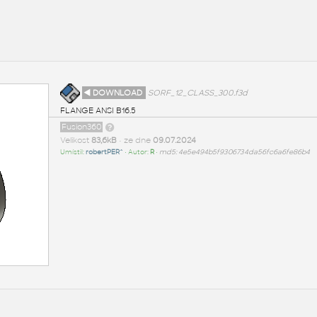
◄ DOWNLOAD
SORF_12_CLASS_300.f3d
FLANGE ANSI B16.5
Fusion360
Velikost
83,6kB
• ze dne
09.07.2024
Umístil:
robertPER^
• Autor:
R
•
md5: 4e5e494b5f9306734da56fc6a6fe86b4