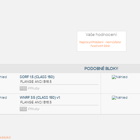
Vaše hodnocení:
Nejste přihlášeni - nemůžete
hodnotit blok
PODOB
ře bloků
SORF 1.5 (CLASS 150)
: