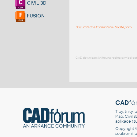
CIVIL 3D
FUSION
Dosud žádné komentáře - buďte první
CAD download: knihovna rodina symbol detai
CAD
fó
Tipy, triky
Map, Civil 
aplikace (
Copyright 
soukromí, 