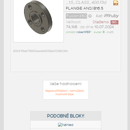
_1.5_CLASS_400.f3d
FLANGE ANSI B16.5
Fusion360
kat:
Příruby
Velikost
Staženo:
282
x
74,1kB
• ze dne
10.07.2024
Umístil:
robertPER^
• Autor:
R
•
md5:
832475bef78943aade9300e22296236c
Vaše hodnocení:
Nejste přihlášeni - nemůžete
hodnotit blok