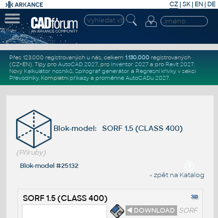
CZ
|
SK
|
EN
|
DE
Přes 123.000 registrovaných u nás, celkem
1.130.000
registrovaných
(CZ+EN)
. Tipy pro
AutoCAD 2027
, pro
Inventor 2027
a pro
Revit 2027
.
Nový
Kalkulátor nosníků
,
Spirograf generátor
a
Regresní křivky
v sekci
Převodníky
.
Kompletní
příkazy
a
proměnné AutoCADu 2027
.
Blok-model: SORF 1.5 (CLASS 400)
(Příruby)
Blok-model #25132
« zpět na Katalog
SORF 1.5 (CLASS 400)
◄ DOWNLOAD
SORF