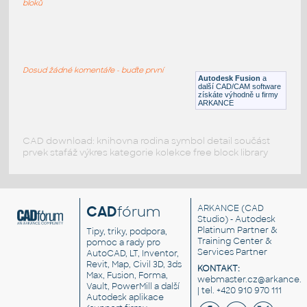
bloků
WNRF 2.5 (CLASS 150) v1
:
FLANGE ANSI B16.5
Dosud žádné komentáře - buďte první
F3D
Příruby
Autodesk Fusion
a
další CAD/CAM software
získáte výhodně u firmy
ARKANCE
CAD download: knihovna rodina symbol detail součást
prvek stafáž výkres kategorie kolekce free block library
CAD
fórum
ARKANCE
(CAD
Studio) - Autodesk
Platinum Partner &
Tipy, triky, podpora,
Training Center &
pomoc a rady pro
Services Partner
AutoCAD, LT, Inventor,
Revit, Map, Civil 3D, 3ds
KONTAKT:
Max, Fusion, Forma,
webmaster.cz@arkance.w
Vault, PowerMill a další
| tel. +420 910 970 111
Autodesk aplikace