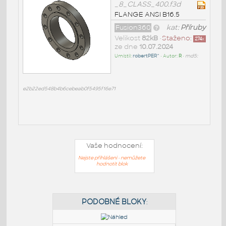
_8_CLASS_400.f3d
FLANGE ANSI B16.5
Fusion360
kat:
Příruby
Velikost
82kB
•
Staženo:
274
x
ze dne
10.07.2024
Umístil:
robertPER^
• Autor:
R
•
md5:
e2b22ed548b4b6cebeab0f5495f16e71
Vaše hodnocení:
Nejste přihlášeni - nemůžete
hodnotit blok