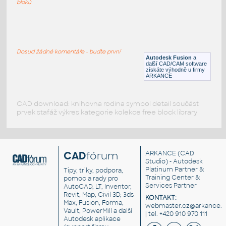
bloků
WNRF 2.5 (CLASS 150) v1
:
FLANGE ANSI B16.5
Dosud žádné komentáře - buďte první
F3D
Příruby
Autodesk Fusion
a
další CAD/CAM software
získáte výhodně u firmy
ARKANCE
CAD download: knihovna rodina symbol detail součást
prvek stafáž výkres kategorie kolekce free block library
CAD
fórum
ARKANCE
(CAD
Studio) - Autodesk
Platinum Partner &
Tipy, triky, podpora,
Training Center &
pomoc a rady pro
Services Partner
AutoCAD, LT, Inventor,
Revit, Map, Civil 3D, 3ds
KONTAKT:
Max, Fusion, Forma,
webmaster.cz@arkance.w
Vault, PowerMill a další
| tel. +420 910 970 111
Autodesk aplikace