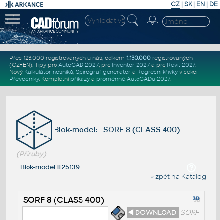
CZ
|
SK
|
EN
|
DE
Přes 123.000 registrovaných u nás, celkem
1.130.000
registrovaných
(CZ+EN)
. Tipy pro
AutoCAD 2027
, pro
Inventor 2027
a pro
Revit 2027
.
Nový
Kalkulátor nosníků
,
Spirograf generátor
a
Regresní křivky
v sekci
Převodníky
.
Kompletní
příkazy
a
proměnné AutoCADu 2027
.
Blok-model: SORF 8 (CLASS 400)
(Příruby)
Blok-model #25139
« zpět na Katalog
SORF 8 (CLASS 400)
◄ DOWNLOAD
SORF