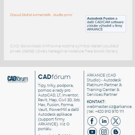
WNRF 2.5 (CLASS 150) v1
:
FLANGE ANSI B16.5
Dosud žádné komentáře - buďte první
F3D
Příruby
Autodesk Fusion
a
další CAD/CAM software
získáte výhodně u firmy
ARKANCE
CAD download: knihovna rodina symbol detail součást
prvek stafáž výkres kategorie kolekce free block library
CAD
fórum
ARKANCE
(CAD
Studio) - Autodesk
Platinum Partner &
Tipy, triky, podpora,
Training Center &
pomoc a rady pro
Services Partner
AutoCAD, LT, Inventor,
Revit, Map, Civil 3D, 3ds
KONTAKT:
Max, Fusion, Forma,
webmaster.cz@arkance.w
Vault, PowerMill a další
| tel. +420 910 970 111
Autodesk aplikace
(support firmy
ARKANCE). Viz
O
portálu
.