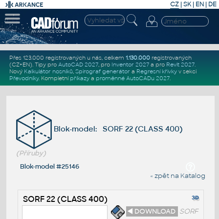
CZ
|
SK
|
EN
|
DE
Přes 123.000 registrovaných u nás, celkem
1.130.000
registrovaných
(CZ+EN)
. Tipy pro
AutoCAD 2027
, pro
Inventor 2027
a pro
Revit 2027
.
Nový
Kalkulátor nosníků
,
Spirograf generátor
a
Regresní křivky
v sekci
Převodníky
.
Kompletní
příkazy
a
proměnné AutoCADu 2027
.
Blok-model: SORF 22 (CLASS 400)
(Příruby)
Blok-model #25146
« zpět na Katalog
SORF 22 (CLASS 400)
◄ DOWNLOAD
SORF