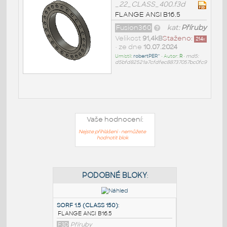
_22_CLASS_400.f3d
FLANGE ANSI B16.5
Fusion360
kat:
Příruby
Velikost
91,4kB
Staženo:
214
x
• ze dne
10.07.2024
Umístil:
robertPER^
• Autor:
R
•
md5:
d5bfd82521a7cfdfec88737057bc0fc9
Vaše hodnocení:
Nejste přihlášeni - nemůžete
hodnotit blok