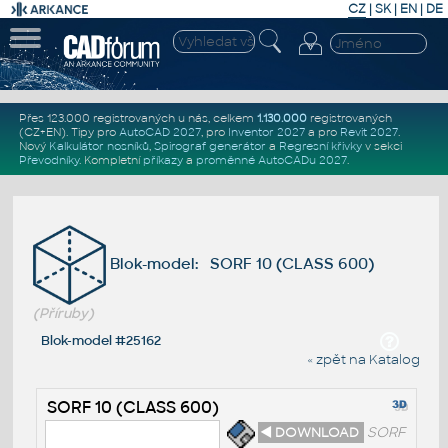
CZ
|
SK
|
EN
|
DE
Přes 123.000 registrovaných u nás, celkem
1.130.000
registrovaných
(CZ+EN)
. Tipy pro
AutoCAD 2027
, pro
Inventor 2027
a pro
Revit 2027
.
Nový
Kalkulátor nosníků
,
Spirograf generátor
a
Regresní křivky
v sekci
Převodníky
.
Kompletní
příkazy
a
proměnné AutoCADu 2027
.
Blok-model: SORF 10 (CLASS 600)
(Příruby)
Blok-model #25162
« zpět na Katalog
SORF 10 (CLASS 600)
◄ DOWNLOAD
SORF