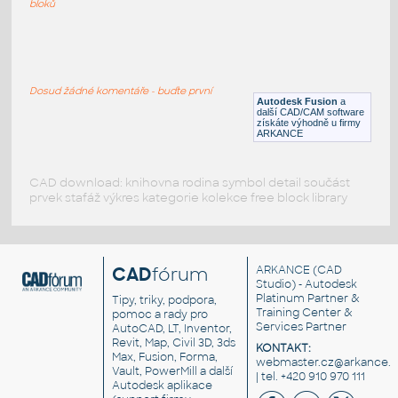
bloků
WNRF 2.5 (CLASS 150) v1
:
FLANGE ANSI B16.5
Dosud žádné komentáře - buďte první
F3D
Příruby
Autodesk Fusion
a
další CAD/CAM software
získáte výhodně u firmy
ARKANCE
CAD download: knihovna rodina symbol detail součást
prvek stafáž výkres kategorie kolekce free block library
CAD
fórum
ARKANCE
(CAD
Studio) - Autodesk
Platinum Partner &
Tipy, triky, podpora,
Training Center &
pomoc a rady pro
Services Partner
AutoCAD, LT, Inventor,
Revit, Map, Civil 3D, 3ds
KONTAKT:
Max, Fusion, Forma,
webmaster.cz@arkance.w
Vault, PowerMill a další
| tel. +420 910 970 111
Autodesk aplikace