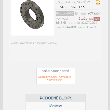
_10_CLASS_600.f3d
FLANGE ANSI B16.5
Fusion360
kat:
Příruby
Velikost
Staženo:
404
x
85,5kB
• ze dne
10.07.2024
Umístil:
robertPER^
• Autor:
R
•
md5:
cef82a97e2316d29df5bd7075df576de
Vaše hodnocení:
Nejste přihlášeni - nemůžete
hodnotit blok