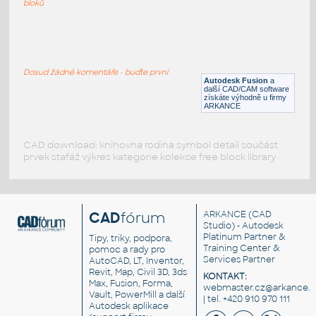
bloků
WNRF 2.5 (CLASS 150) v1
:
FLANGE ANSI B16.5
Dosud žádné komentáře - buďte první
F3D
Příruby
Autodesk Fusion
a
další CAD/CAM software
získáte výhodně u firmy
ARKANCE
CAD download: knihovna rodina symbol detail součást
prvek stafáž výkres kategorie kolekce free block library
CAD
fórum
ARKANCE
(CAD
Studio) - Autodesk
Platinum Partner &
Tipy, triky, podpora,
Training Center &
pomoc a rady pro
Services Partner
AutoCAD, LT, Inventor,
Revit, Map, Civil 3D, 3ds
KONTAKT:
Max, Fusion, Forma,
webmaster.cz@arkance.w
Vault, PowerMill a další
| tel. +420 910 970 111
Autodesk aplikace