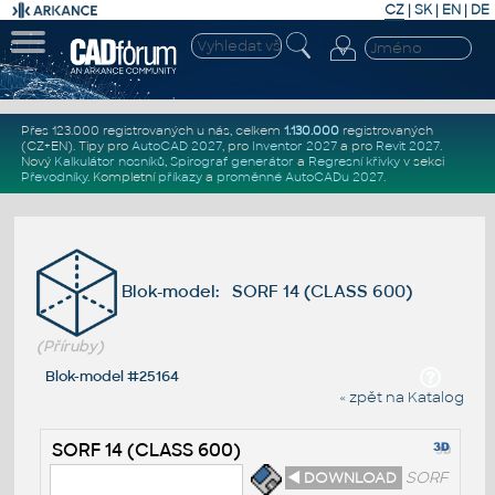
CZ
|
SK
|
EN
|
DE
Přes 123.000 registrovaných u nás, celkem
1.130.000
registrovaných
(CZ+EN)
. Tipy pro
AutoCAD 2027
, pro
Inventor 2027
a pro
Revit 2027
.
Nový
Kalkulátor nosníků
,
Spirograf generátor
a
Regresní křivky
v sekci
Převodníky
.
Kompletní
příkazy
a
proměnné AutoCADu 2027
.
Blok-model: SORF 14 (CLASS 600)
(Příruby)
Blok-model #25164
« zpět na Katalog
SORF 14 (CLASS 600)
◄ DOWNLOAD
SORF