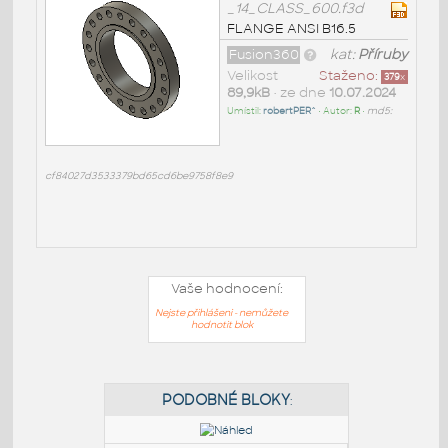
_14_CLASS_600.f3d
FLANGE ANSI B16.5
Fusion360
kat:
Příruby
Velikost
Staženo:
379
x
89,9kB
• ze dne
10.07.2024
Umístil:
robertPER^
• Autor:
R
•
md5:
cf84027d3533379bd65cd6be9758f8e9
Vaše hodnocení:
Nejste přihlášeni - nemůžete
hodnotit blok