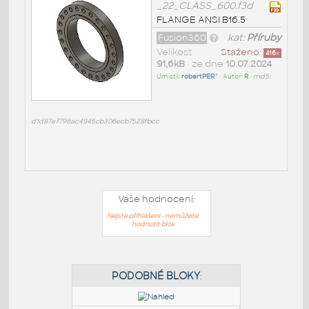
_22_CLASS_600.f3d
FLANGE ANSI B16.5
Fusion360
kat:
Příruby
Velikost
Staženo:
416
x
91,6kB
• ze dne
10.07.2024
Umístil:
robertPER^
• Autor:
R
•
md5:
d1d87e7798ac4945cb306ecb7528fbcc
Vaše hodnocení:
Nejste přihlášeni - nemůžete
hodnotit blok