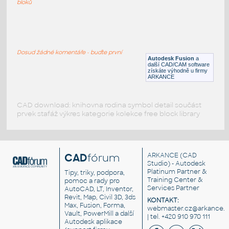
bloků
WNRF 2.5 (CLASS 150) v1
:
FLANGE ANSI B16.5
Dosud žádné komentáře - buďte první
F3D
Příruby
Autodesk Fusion
a
další CAD/CAM software
získáte výhodně u firmy
ARKANCE
CAD download: knihovna rodina symbol detail součást
prvek stafáž výkres kategorie kolekce free block library
CAD
fórum
ARKANCE
(CAD
Studio) - Autodesk
Platinum Partner &
Tipy, triky, podpora,
Training Center &
pomoc a rady pro
Services Partner
AutoCAD, LT, Inventor,
Revit, Map, Civil 3D, 3ds
KONTAKT:
Max, Fusion, Forma,
webmaster.cz@arkance.w
Vault, PowerMill a další
| tel. +420 910 970 111
Autodesk aplikace