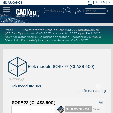
CZ
|
SK
|
EN
|
DE
Přes 123.000 registrovaných u nás, celkem
1.130.000
registrovaných
(CZ+EN)
. Tipy pro
AutoCAD 2027
, pro
Inventor 2027
a pro
Revit 2027
.
Nový
Kalkulátor nosníků
,
Spirograf generátor
a
Regresní křivky
v sekci
Převodníky
.
Kompletní
příkazy
a
proměnné AutoCADu 2027
.
Blok-model: SORF 22 (CLASS 600)
(Příruby)
Blok-model #25168
« zpět na Katalog
SORF 22 (CLASS 600)
◄ DOWNLOAD
SORF