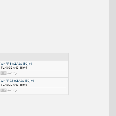
NÉ BLOKY
:
WNRF 5 (CLASS 150) v1
: