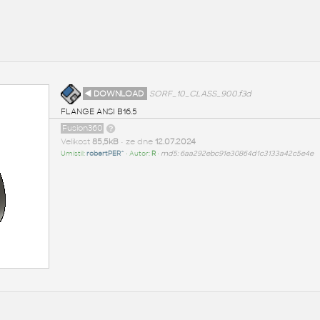
◄ DOWNLOAD
SORF_10_CLASS_900.f3d
FLANGE ANSI B16.5
Fusion360
Velikost
85,5kB
• ze dne
12.07.2024
Umístil:
robertPER^
• Autor:
R
•
md5: 6aa292ebc91e30864d1c3133a42c5e4e