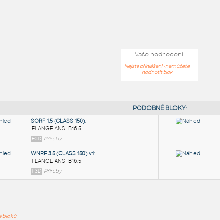
Vaše hodnocení:
Nejste přihlášeni - nemůžete
hodnotit blok
PODOB
ře bloků
SORF 1.5 (CLASS 150)
: