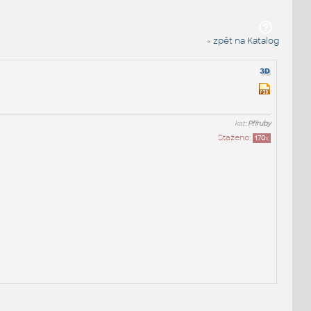
« zpět na Katalog
kat:
Příruby
Staženo:
170
x