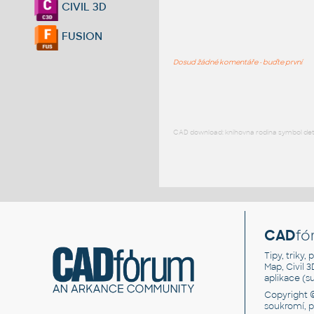
CIVIL 3D
FUSION
Dosud žádné komentáře - buďte první
CAD download: knihovna rodina symbol detai
CAD
fó
Tipy, triky
Map, Civil 
aplikace (
Copyright 
soukromí, 