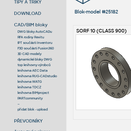
TIPY A TRIKY
Blok-model #25182
DOWNLOAD
CAD/BIM bloky
SORF 10 (CLASS 900)
DWG bloky AutoCADu
RFA rodiny Revitu
IPT součásti Inventoru
F3D součásti Fusion360
3D CAD modely
dynamické bloky DWG
top knihovny výrobců
knihovna AEC Data
knihovna RUG-CADstudio
knihovna WATG
knihovna TDCZ
knihovna BIMproject
PARTcommunity
--
přidat blok - upload
PŘEVODNÍKY