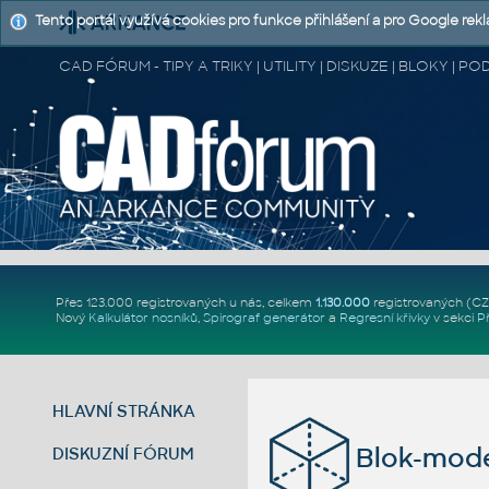
Tento portál využívá cookies pro funkce přihlášení a pro Google rek
CAD FÓRUM - TIPY A TRIKY | UTILITY | DISKUZE | BLOKY |
Přes 123.000 registrovaných u nás, celkem
1.130.000
registrovaných (C
Nový
Kalkulátor nosníků
,
Spirograf generátor
a
Regresní křivky
v sekci
P
HLAVNÍ STRÁNKA
Blok-mode
DISKUZNÍ FÓRUM