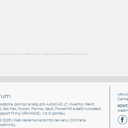
FLANGE ANSI B16.5
F3D
Příruby
WNRF 3.5 (CLASS 150) v1
:
FLANGE ANSI B16.5
F3D
Příruby
l součást prvek stafáž výkres kategorie kolekce free block library
rum
ARKA
Cente
, podpora, pomoc a rady pro AutoCAD, LT, Inventor, Revit,
KONT
3D, 3ds Max, Fusion, Forma, Vault, PowerMill a další Autodesk
webma
support firmy ARKANCE). Viz
O portálu
.
© 2026 |
Web reklama
na tomto serveru |
Ochrana
podmínky