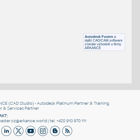
FLANGE ANSI B16.5
F3D
Příruby
WNRF 2.5 (CLASS 150) v1
:
FLANGE ANSI B16.5
Autodesk Fusion
a
F3D
Příruby
další CAD/CAM software
získáte výhodně u firmy
ARKANCE
NCE
(CAD Studio) - Autodesk Platinum Partner & Training
r & Services Partner
AKT:
ster.cz@arkance.world | tel. +420 910 970 111