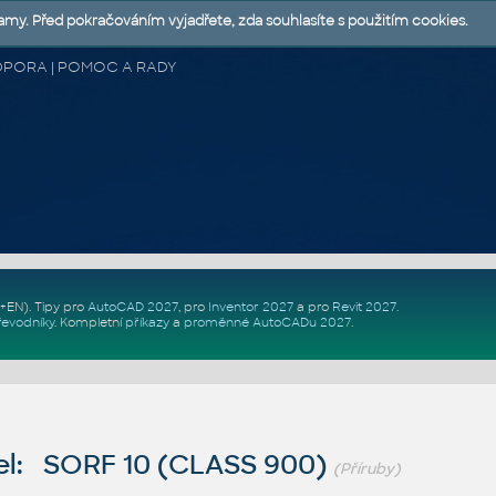
lamy. Před pokračováním vyjadřete, zda souhlasíte s použitím cookies.
 PODPORA | POMOC A RADY
Z+EN)
. Tipy pro
AutoCAD 2027
, pro
Inventor 2027
a pro
Revit 2027
.
řevodníky
.
Kompletní
příkazy
a
proměnné AutoCADu 2027
.
l: SORF 10 (CLASS 900)
(Příruby)