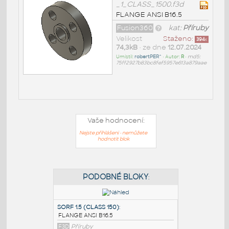
_1_CLASS_1500.f3d
FLANGE ANSI B16.5
Fusion360
kat:
Příruby
Velikost
Staženo:
394
x
74,3kB
• ze dne
12.07.2024
Umístil:
robertPER^
• Autor:
R
•
md5:
75ff2927b83bc8fef5957e613a879aae
Vaše hodnocení:
Nejste přihlášeni - nemůžete
hodnotit blok