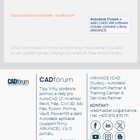
WNRF 2.5 (CLASS 150) v1
:
FLANGE ANSI B16.5
Dosud žádné komentáře - buďte první
F3D
Příruby
Autodesk Fusion
a
další CAD/CAM software
získáte výhodně u firmy
ARKANCE
CAD download: knihovna rodina symbol detail součást
prvek stafáž výkres kategorie kolekce free block library
CAD
fórum
ARKANCE
(CAD
Studio) - Autodesk
Platinum Partner &
Tipy, triky, podpora,
Training Center &
pomoc a rady pro
Services Partner
AutoCAD, LT, Inventor,
Revit, Map, Civil 3D, 3ds
KONTAKT:
Max, Fusion, Forma,
webmaster.cz@arkance.w
Vault, PowerMill a další
| tel. +420 910 970 111
Autodesk aplikace
(support firmy
ARKANCE). Viz
O
portálu
.