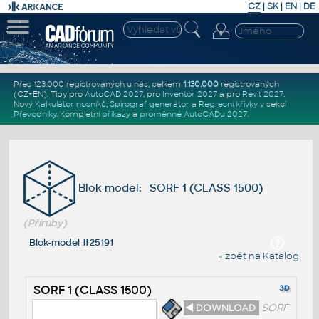
CZ
|
SK
|
EN
|
DE
Přes 123.000 registrovaných u nás, celkem
1.130.000
registrovaných
(CZ+EN)
. Tipy pro
AutoCAD 2027
, pro
Inventor 2027
a pro
Revit 2027
.
Nový
Kalkulátor nosníků
,
Spirograf generátor
a
Regresní křivky
v sekci
Převodníky
.
Kompletní
příkazy
a
proměnné AutoCADu 2027
.
Blok-model: SORF 1 (CLASS 1500)
(Příruby)
Blok-model #25191
« zpět na Katalog
SORF 1 (CLASS 1500)
◄ DOWNLOAD
SORF