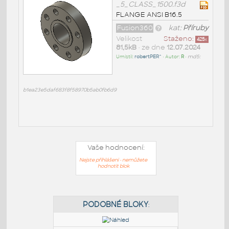
_5_CLASS_1500.f3d
FLANGE ANSI B16.5
Fusion360
kat:
Příruby
Velikost
Staženo:
425
x
81,5kB
• ze dne
12.07.2024
Umístil:
robertPER^
• Autor:
R
•
md5:
b1ea23e5daf683f8f58970b5ab0fb6d9
Vaše hodnocení:
Nejste přihlášeni - nemůžete
hodnotit blok