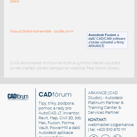
bloků
WNRF 2.5 (CLASS 150) v1
:
FLANGE ANSI B16.5
Dosud žádné komentáře - buďte první
F3D
Příruby
Autodesk Fusion
a
další CAD/CAM software
získáte výhodně u firmy
ARKANCE
CAD download: knihovna rodina symbol detail součást
prvek stafáž výkres kategorie kolekce free block library
CAD
fórum
ARKANCE
(CAD
Studio) - Autodesk
Platinum Partner &
Tipy, triky, podpora,
Training Center &
pomoc a rady pro
Services Partner
AutoCAD, LT, Inventor,
Revit, Map, Civil 3D, 3ds
KONTAKT:
Max, Fusion, Forma,
webmaster.cz@arkance.w
Vault, PowerMill a další
| tel. +420 910 970 111
Autodesk aplikace