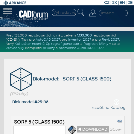
CZ
|
SK
|
EN
|
DE
Přes 123.000 registrovaných u nás, celkem
1.130.000
registrovaných
(CZ+EN)
. Tipy pro
AutoCAD 2027
, pro
Inventor 2027
a pro
Revit 2027
.
Nový
Kalkulátor nosníků
,
Spirograf generátor
a
Regresní křivky
v sekci
Převodníky
.
Kompletní
příkazy
a
proměnné AutoCADu 2027
.
Blok-model: SORF 5 (CLASS 1500)
(Příruby)
Blok-model #25198
« zpět na Katalog
SORF 5 (CLASS 1500)
◄ DOWNLOAD
SORF