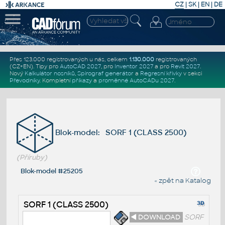
CZ
|
SK
|
EN
|
DE
Přes 123.000 registrovaných u nás, celkem
1.130.000
registrovaných
(CZ+EN)
. Tipy pro
AutoCAD 2027
, pro
Inventor 2027
a pro
Revit 2027
.
Nový
Kalkulátor nosníků
,
Spirograf generátor
a
Regresní křivky
v sekci
Převodníky
.
Kompletní
příkazy
a
proměnné AutoCADu 2027
.
Blok-model: SORF 1 (CLASS 2500)
(Příruby)
Blok-model #25205
« zpět na Katalog
SORF 1 (CLASS 2500)
◄ DOWNLOAD
SORF