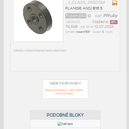
_1_CLASS_2500.f3d
FLANGE ANSI B16.5
Fusion360
kat:
Příruby
Velikost
Staženo:
457
x
74,5kB
• ze dne
12.07.2024
Umístil:
robertPER^
• Autor:
R
•
md5:
00b95cc10e92970e4e23e5fc38ef60b5
Vaše hodnocení:
Nejste přihlášeni - nemůžete
hodnotit blok