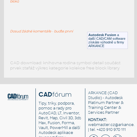
bloků
WNRF 2.5 (CLASS 150) v1
:
FLANGE ANSI B16.5
Dosud žádné komentáře - buďte první
F3D
Příruby
Autodesk Fusion
a
další CAD/CAM software
získáte výhodně u firmy
ARKANCE
CAD download: knihovna rodina symbol detail součást
prvek stafáž výkres kategorie kolekce free block library
CAD
fórum
ARKANCE
(CAD
Studio) - Autodesk
Platinum Partner &
Tipy, triky, podpora,
Training Center &
pomoc a rady pro
Services Partner
AutoCAD, LT, Inventor,
Revit, Map, Civil 3D, 3ds
KONTAKT:
Max, Fusion, Forma,
webmaster.cz@arkance.w
Vault, PowerMill a další
| tel. +420 910 970 111
Autodesk aplikace