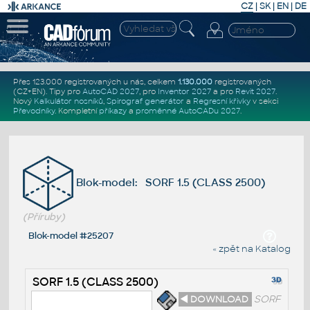
CZ
|
SK
|
EN
|
DE
Přes 123.000 registrovaných u nás, celkem
1.130.000
registrovaných
(CZ+EN)
. Tipy pro
AutoCAD 2027
, pro
Inventor 2027
a pro
Revit 2027
.
Nový
Kalkulátor nosníků
,
Spirograf generátor
a
Regresní křivky
v sekci
Převodníky
.
Kompletní
příkazy
a
proměnné AutoCADu 2027
.
Blok-model: SORF 1.5 (CLASS 2500)
(Příruby)
Blok-model #25207
« zpět na Katalog
SORF 1.5 (CLASS 2500)
◄ DOWNLOAD
SORF