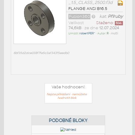
_1.5_CLASS_2500.f3d
FLANGE ANSI B16.5
Fusion360
kat:
Příruby
Velikost
Staženo:
504
x
74,6kB
• ze dne
12.07.2024
Umístil:
robertPER^
• Autor:
R
•
md5:
6bf35d2dce038f7fe5c3af343f5eedb0
Vaše hodnocení:
Nejste přihlášeni - nemůžete
hodnotit blok