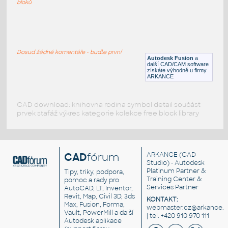
bloků
WNRF 2.5 (CLASS 150) v1
:
FLANGE ANSI B16.5
Dosud žádné komentáře - buďte první
F3D
Příruby
Autodesk Fusion
a
další CAD/CAM software
získáte výhodně u firmy
ARKANCE
CAD download: knihovna rodina symbol detail součást
prvek stafáž výkres kategorie kolekce free block library
CAD
fórum
ARKANCE
(CAD
Studio) - Autodesk
Platinum Partner &
Tipy, triky, podpora,
Training Center &
pomoc a rady pro
Services Partner
AutoCAD, LT, Inventor,
Revit, Map, Civil 3D, 3ds
KONTAKT:
Max, Fusion, Forma,
webmaster.cz@arkance.w
Vault, PowerMill a další
| tel. +420 910 970 111
Autodesk aplikace