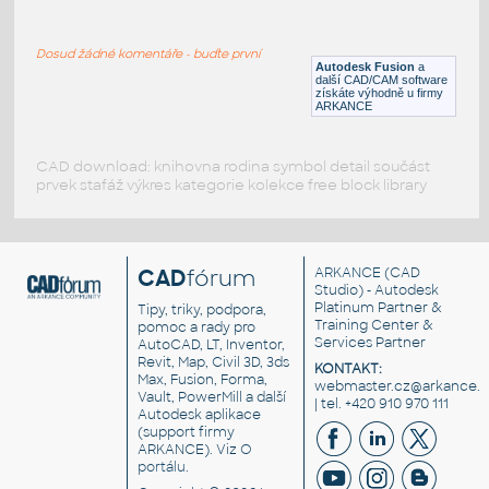
STUB END 1_2 SCH XS@80
:
ASME B16.9
Dosud žádné komentáře - buďte první
F3D
Potrubí
Autodesk Fusion
a
další CAD/CAM software
získáte výhodně u firmy
ARKANCE
CAD download: knihovna rodina symbol detail součást
prvek stafáž výkres kategorie kolekce free block library
CAD
fórum
ARKANCE
(CAD
Studio) - Autodesk
Platinum Partner &
Tipy, triky, podpora,
Training Center &
pomoc a rady pro
Services Partner
AutoCAD, LT, Inventor,
Revit, Map, Civil 3D, 3ds
KONTAKT:
Max, Fusion, Forma,
webmaster.cz@arkance.w
Vault, PowerMill a další
| tel. +420 910 970 111
Autodesk aplikace
(support firmy
ARKANCE). Viz
O
portálu
.