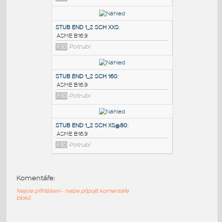
PODOBNÉ BLOKY
:
STUB END 3_4 SCH STD&40
:
ASME B16.9
F3D
Potrubí
STUB END 1_2 SCH XXS
:
ASME B16.9
F3D
Potrubí
STUB END 1_2 SCH 160
:
Komentáře:
ASME B16.9
F3D
Potrubí
Nejste přihlášeni - nelze připojit komentáře
bloků