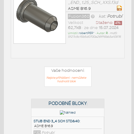
_END_1.25_SCH_XXS.f3d
ASME B16.9
Fusion360
kat:
Potrubí
Velikost
Staženo:
475
x
62,7kB
• ze dne
15.07.2024
Umístil:
robertPER^
• Autor:
R
•
md5:
5f27c9c15b5d0700a261ff6bb3a10976
Vaše hodnocení:
Nejste přihlášeni - nemůžete
hodnotit blok