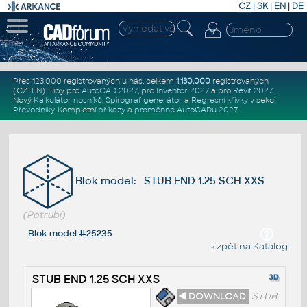
CZ
|
SK
|
EN
|
DE
Přes 123.000 registrovaných u nás, celkem
1.130.000
registrovaných
(CZ+EN)
. Tipy pro
AutoCAD 2027
, pro
Inventor 2027
a pro
Revit 2027
.
Nový
Kalkulátor nosníků
,
Spirograf generátor
a
Regresní křivky
v sekci
Převodníky
.
Kompletní
příkazy
a
proměnné AutoCADu 2027
.
Blok-model: STUB END 1.25 SCH XXS
(Potrubí)
Blok-model #25235
« zpět na Katalog
STUB END 1.25 SCH XXS
◄ DOWNLOAD
STUB