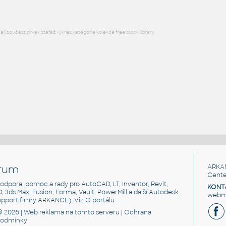
l součást prvek stafáž výkres kategorie kolekce free block library
rum
ARKA
Cente
, podpora, pomoc a rady pro AutoCAD, LT, Inventor, Revit,
KONT
3D, 3ds Max, Fusion, Forma, Vault, PowerMill a další Autodesk
webma
support firmy ARKANCE). Viz
O portálu
.
© 2026 |
Web reklama
na tomto serveru |
Ochrana
podmínky