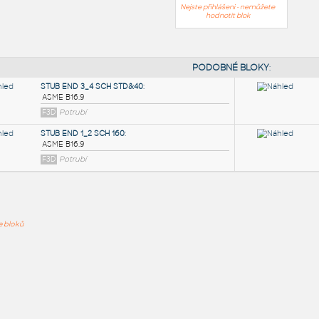
Nejste přihlášeni - nemůžete
hodnotit blok
PODOB
STUB END 3_4 SCH STD&40
:
ře bloků
ASME B16.9
F3D
Potrubí
STUB END 1_2 SCH 160
:
ASME B16.9
F3D
Potrubí