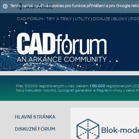
Tento portál využívá cookies pro funkce přihlášení a pro Google rek
CAD FÓRUM - TIPY A TRIKY | UTILITY | DISKUZE | BLOKY |
Přes 123.000 registrovaných u nás, celkem
1.130.000
registrovaných (C
Nový
Kalkulátor nosníků
,
Spirograf generátor
a
Regresní křivky
v sekci
P
HLAVNÍ STRÁNKA
Blok-mode
DISKUZNÍ FÓRUM