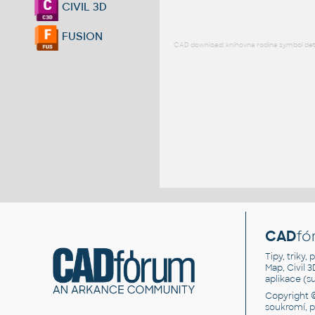
CIVIL 3D
FUSION
CAD download: knihovna rodina symbol detai
CAD
fó
Tipy, triky
Map, Civil 
aplikace (
Copyright 
soukromí, 