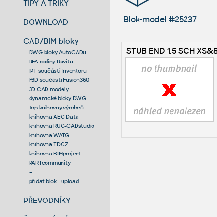
TIPY A TRIKY
Blok-model #25237
DOWNLOAD
CAD/BIM bloky
STUB END 1.5 SCH XS&
DWG bloky AutoCADu
RFA rodiny Revitu
IPT součásti Inventoru
F3D součásti Fusion360
3D CAD modely
dynamické bloky DWG
top knihovny výrobců
knihovna AEC Data
knihovna RUG-CADstudio
knihovna WATG
knihovna TDCZ
knihovna BIMproject
PARTcommunity
--
přidat blok - upload
PŘEVODNÍKY