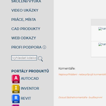
ŠKOLENÍ/VÝUKA
VIDEO UKÁZKY
PRÁCE, MÍSTA
CAD PRODUKTY
WEB ODKAZY
PROFI PODPORA
ⓘ
Komentáře:
PORTÁLY PRODUKTŮ
Nejste přihlášeni - nelze připojit komentá
AUTOCAD
INVENTOR
Dosud žádné komentáře - buďte první
REVIT