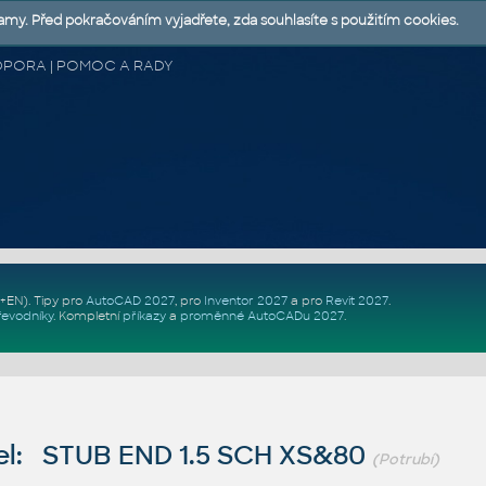
lamy. Před pokračováním vyjadřete, zda souhlasíte s použitím cookies.
 PODPORA | POMOC A RADY
Z+EN)
. Tipy pro
AutoCAD 2027
, pro
Inventor 2027
a pro
Revit 2027
.
řevodníky
.
Kompletní
příkazy
a
proměnné AutoCADu 2027
.
l: STUB END 1.5 SCH XS&80
(Potrubí)