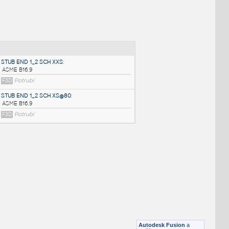
NÉ BLOKY
:
STUB END 1_2 SCH XXS
:
ASME B16.9
F3D
Potrubí
STUB END 1_2 SCH XS@80
:
ASME B16.9
F3D
Potrubí
Autodesk Fusion
a