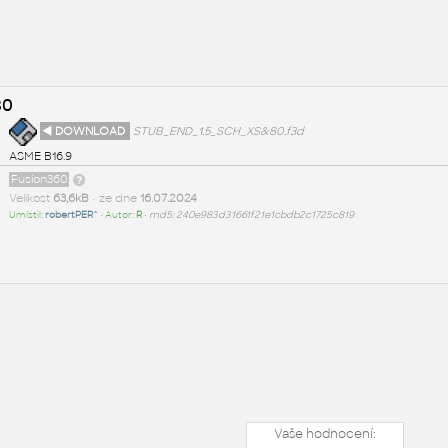
80
◄ DOWNLOAD
STUB_END_1.5_SCH_XS&80.f3d
ASME B16.9
Fusion360
Velikost
63,6kB
• ze dne
16.07.2024
Umístil:
robertPER^
• Autor:
R
•
md5: 240e983d31661f21e1cbdb2c1725c819
Vaše hodnocení: