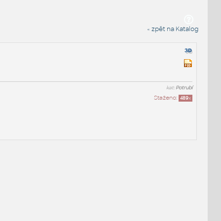
« zpět na Katalog
kat:
Potrubí
Staženo:
489
x