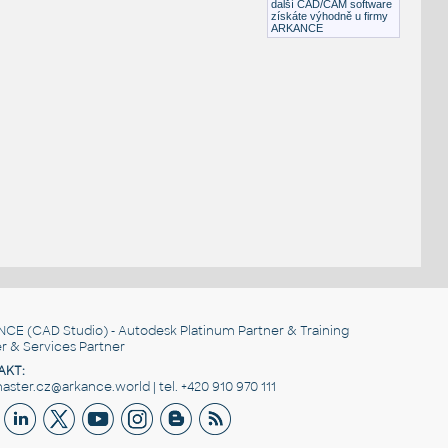
další CAD/CAM software
získáte výhodně u firmy
ARKANCE
NCE
(CAD Studio) - Autodesk Platinum Partner & Training
r & Services Partner
AKT:
ster.cz@arkance.world | tel. +420 910 970 111