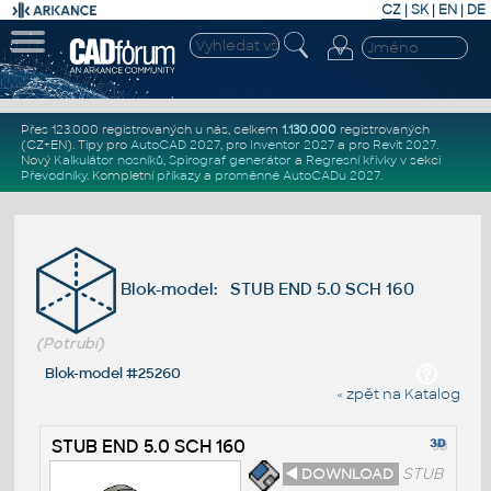
CZ
|
SK
|
EN
|
DE
Přes 123.000 registrovaných u nás, celkem
1.130.000
registrovaných
(CZ+EN)
. Tipy pro
AutoCAD 2027
, pro
Inventor 2027
a pro
Revit 2027
.
Nový
Kalkulátor nosníků
,
Spirograf generátor
a
Regresní křivky
v sekci
Převodníky
.
Kompletní
příkazy
a
proměnné AutoCADu 2027
.
Blok-model: STUB END 5.0 SCH 160
(Potrubí)
Blok-model #25260
« zpět na Katalog
STUB END 5.0 SCH 160
◄ DOWNLOAD
STUB