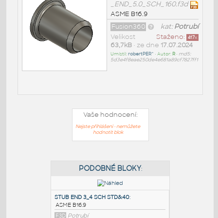
_END_5.0_SCH_160.f3d
ASME B16.9
Fusion360
kat:
Potrubí
Velikost
Staženo:
417
x
63,7kB
• ze dne
17.07.2024
Umístil:
robertPER^
• Autor:
R
•
md5:
5d3e4f8eae250de4e681a89cf7827ff1
Vaše hodnocení:
Nejste přihlášeni - nemůžete
hodnotit blok