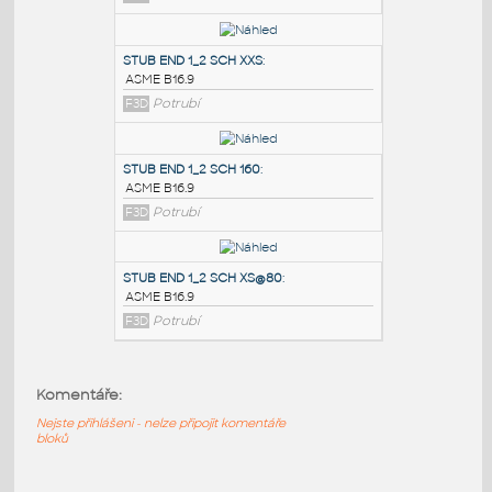
PODOBNÉ BLOKY
:
STUB END 3_4 SCH STD&40
:
ASME B16.9
F3D
Potrubí
STUB END 1_2 SCH XXS
:
ASME B16.9
F3D
Potrubí
STUB END 1_2 SCH 160
:
Komentáře:
ASME B16.9
F3D
Potrubí
Nejste přihlášeni - nelze připojit komentáře
bloků