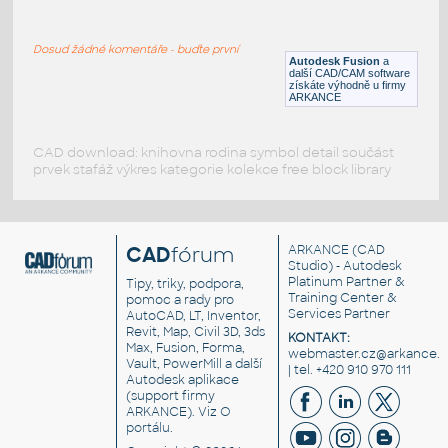
STUB END 1_2 SCH XS@80
:
ASME B16.9
Dosud žádné komentáře - buďte první
F3D
Potrubí
Autodesk Fusion
a
další CAD/CAM software
získáte výhodně u firmy
ARKANCE
CAD download: knihovna rodina symbol detail součást
prvek stafáž výkres kategorie kolekce free block library
CAD
fórum
ARKANCE
(CAD
Studio) - Autodesk
Platinum Partner &
Tipy, triky, podpora,
Training Center &
pomoc a rady pro
Services Partner
AutoCAD, LT, Inventor,
Revit, Map, Civil 3D, 3ds
KONTAKT:
Max, Fusion, Forma,
webmaster.cz@arkance.w
Vault, PowerMill a další
| tel. +420 910 970 111
Autodesk aplikace
(support firmy
ARKANCE). Viz
O
portálu
.