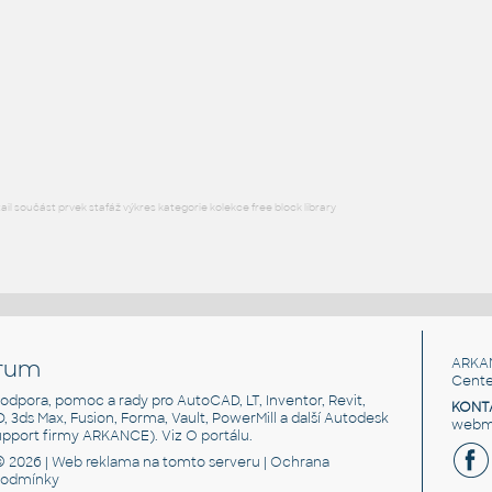
ASME B16.9
F3D
Potrubí
STUB END 1_2 SCH 160
:
ASME B16.9
F3D
Potrubí
l součást prvek stafáž výkres kategorie kolekce free block library
rum
ARKA
Cente
, podpora, pomoc a rady pro AutoCAD, LT, Inventor, Revit,
KONT
3D, 3ds Max, Fusion, Forma, Vault, PowerMill a další Autodesk
webma
support firmy ARKANCE). Viz
O portálu
.
© 2026 |
Web reklama
na tomto serveru |
Ochrana
podmínky