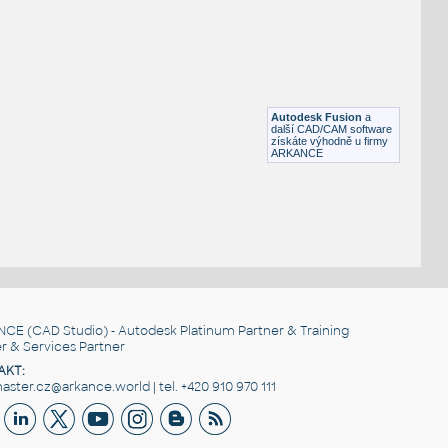
ASME B16.9
F3D
Potrubí
STUB END 1_2 SCH XS@80
:
ASME B16.9
Autodesk Fusion
a
F3D
Potrubí
další CAD/CAM software
získáte výhodně u firmy
ARKANCE
NCE
(CAD Studio) - Autodesk Platinum Partner & Training
r & Services Partner
AKT:
ster.cz@arkance.world | tel. +420 910 970 111