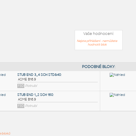
Vaše hodnocení:
Nejste přihlášeni - nemůžete
hodnotit blok
PODOB
ře bloků
STUB END 3_4 SCH STD&40
: