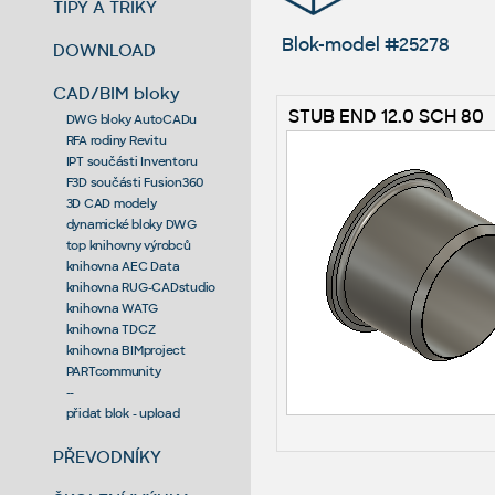
TIPY A TRIKY
Blok-model #25278
DOWNLOAD
CAD/BIM bloky
STUB END 12.0 SCH 80
DWG bloky AutoCADu
RFA rodiny Revitu
IPT součásti Inventoru
F3D součásti Fusion360
3D CAD modely
dynamické bloky DWG
top knihovny výrobců
knihovna AEC Data
knihovna RUG-CADstudio
knihovna WATG
knihovna TDCZ
knihovna BIMproject
PARTcommunity
--
přidat blok - upload
PŘEVODNÍKY