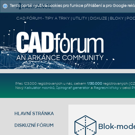
Tento portál využívá cookies pro funkce přihlášení a pro Google rek
CAD FÓRUM - TIPY A TRIKY | UTILITY | DISKUZE | BLOKY |
Přes 123.000 registrovaných u nás, celkem
1.130.000
registrovaných (C
Nový
Kalkulátor nosníků
,
Spirograf generátor
a
Regresní křivky
v sekci
P
HLAVNÍ STRÁNKA
Blok-mode
DISKUZNÍ FÓRUM