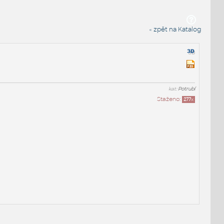
« zpět na Katalog
kat:
Potrubí
Staženo:
277
x