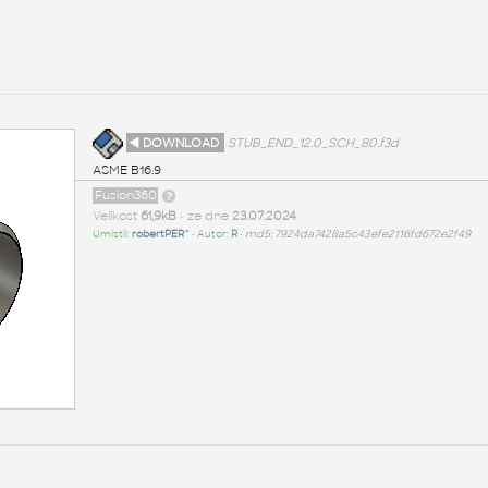
◄ DOWNLOAD
STUB_END_12.0_SCH_80.f3d
ASME B16.9
Fusion360
Velikost
61,9kB
• ze dne
23.07.2024
Umístil:
robertPER^
• Autor:
R
•
md5: 7924da7428a5c43efe2116fd672e2f49