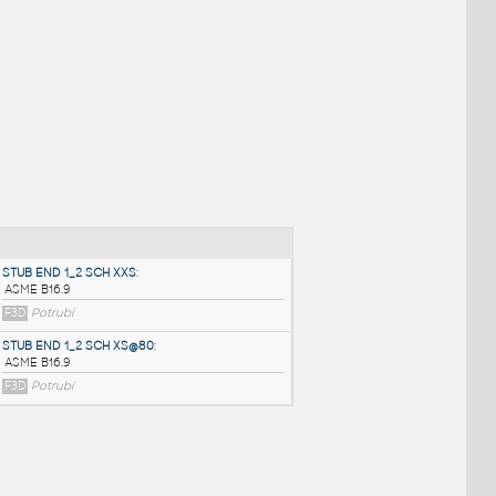
NÉ BLOKY
:
STUB END 1_2 SCH XXS
: