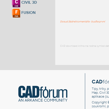
CIVIL 3D
FUSION
Dosud žádné komentáře - buďte první
CAD download: knihovna rodina symbol detai
CAD
fó
Tipy, triky
Map, Civil 
aplikace (
Copyright 
soukromí, 