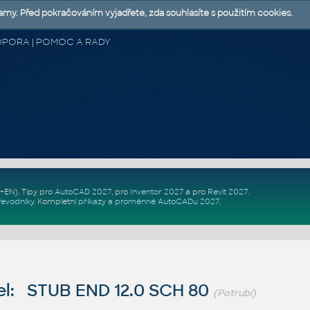
lamy. Před pokračováním vyjadřete, zda souhlasíte s použitím cookies.
 PODPORA | POMOC A RADY
Z+EN)
. Tipy pro
AutoCAD 2027
, pro
Inventor 2027
a pro
Revit 2027
.
řevodníky
.
Kompletní
příkazy
a
proměnné AutoCADu 2027
.
l: STUB END 12.0 SCH 80
(Potrubí)