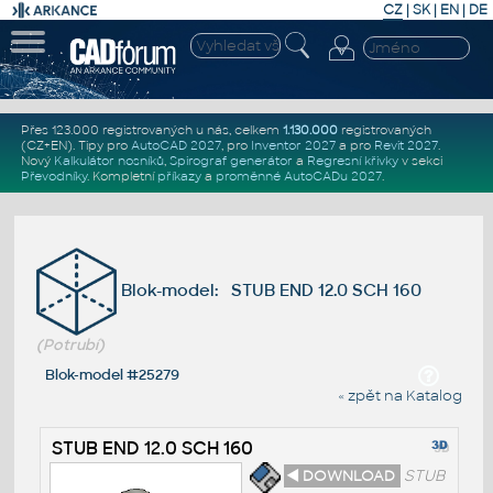
CZ
|
SK
|
EN
|
DE
Přes 123.000 registrovaných u nás, celkem
1.130.000
registrovaných
(CZ+EN)
. Tipy pro
AutoCAD 2027
, pro
Inventor 2027
a pro
Revit 2027
.
Nový
Kalkulátor nosníků
,
Spirograf generátor
a
Regresní křivky
v sekci
Převodníky
.
Kompletní
příkazy
a
proměnné AutoCADu 2027
.
Blok-model: STUB END 12.0 SCH 160
(Potrubí)
Blok-model #25279
« zpět na Katalog
STUB END 12.0 SCH 160
◄ DOWNLOAD
STUB