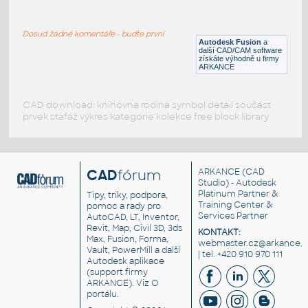
STUB END 1_2 SCH XS@80
:
ASME B16.9
Dosud žádné komentáře - buďte první
F3D
Potrubí
Autodesk Fusion
a
další CAD/CAM software
získáte výhodně u firmy
ARKANCE
CAD download: knihovna rodina symbol detail součást
prvek stafáž výkres kategorie kolekce free block library
CAD
fórum
ARKANCE
(CAD
Studio) - Autodesk
Platinum Partner &
Tipy, triky, podpora,
Training Center &
pomoc a rady pro
Services Partner
AutoCAD, LT, Inventor,
Revit, Map, Civil 3D, 3ds
KONTAKT:
Max, Fusion, Forma,
webmaster.cz@arkance.w
Vault, PowerMill a další
| tel. +420 910 970 111
Autodesk aplikace
(support firmy
ARKANCE). Viz
O
portálu
.