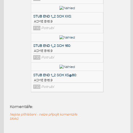
PODOBNÉ BLOKY
:
STUB END 3_4 SCH STD&40
:
ASME B16.9
F3D
Potrubí
STUB END 1_2 SCH XXS
:
ASME B16.9
F3D
Potrubí
STUB END 1_2 SCH 160
:
Komentáře:
ASME B16.9
F3D
Potrubí
Nejste přihlášeni - nelze připojit komentáře
bloků