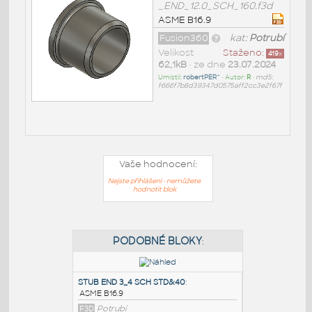
_END_12.0_SCH_160.f3d
ASME B16.9
Fusion360
kat:
Potrubí
Velikost
Staženo:
419
x
62,1kB
• ze dne
23.07.2024
Umístil:
robertPER^
• Autor:
R
•
md5:
f666f7b8d39347d0575aff2cc3e2f67f
Vaše hodnocení:
Nejste přihlášeni - nemůžete
hodnotit blok