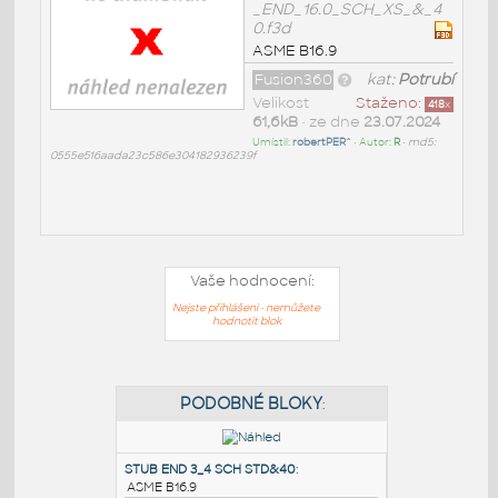
_END_16.0_SCH_XS_&_4
0.f3d
ASME B16.9
Fusion360
kat:
Potrubí
Velikost
Staženo:
418
x
61,6kB
• ze dne
23.07.2024
Umístil:
robertPER^
• Autor:
R
•
md5:
0555e516aada23c586e304182936239f
Vaše hodnocení:
Nejste přihlášeni - nemůžete
hodnotit blok