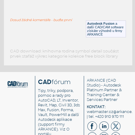
STUB END 1_2 SCH XS@80
:
ASME B16.9
Dosud žádné komentáře - buďte první
F3D
Potrubí
Autodesk Fusion
a
další CAD/CAM software
získáte výhodně u firmy
ARKANCE
CAD download: knihovna rodina symbol detail součást
prvek stafáž výkres kategorie kolekce free block library
CAD
fórum
ARKANCE
(CAD
Studio) - Autodesk
Platinum Partner &
Tipy, triky, podpora,
Training Center &
pomoc a rady pro
Services Partner
AutoCAD, LT, Inventor,
Revit, Map, Civil 3D, 3ds
KONTAKT:
Max, Fusion, Forma,
webmaster.cz@arkance.w
Vault, PowerMill a další
| tel. +420 910 970 111
Autodesk aplikace
(support firmy
ARKANCE). Viz
O
portálu
.