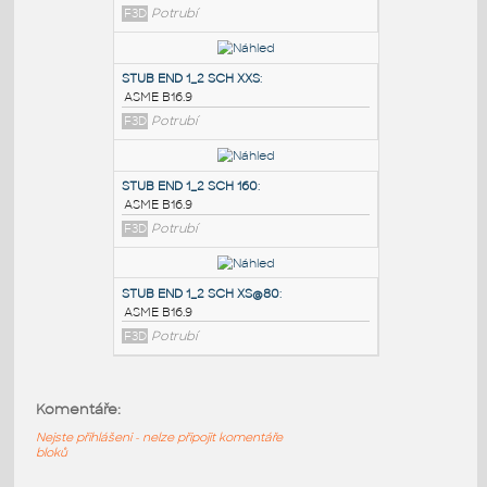
PODOBNÉ BLOKY
:
STUB END 3_4 SCH STD&40
:
ASME B16.9
F3D
Potrubí
STUB END 1_2 SCH XXS
:
ASME B16.9
F3D
Potrubí
STUB END 1_2 SCH 160
:
Komentáře:
ASME B16.9
Nejste přihlášeni - nelze připojit komentáře
F3D
Potrubí
bloků