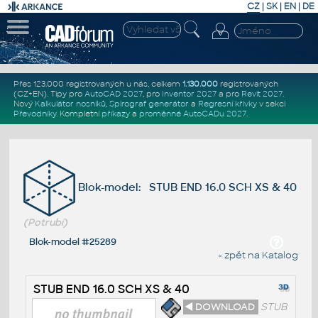
CZ
|
SK
|
EN
|
DE
Přes 123.000 registrovaných u nás, celkem
1.130.000
registrovaných
(CZ+EN)
. Tipy pro
AutoCAD 2027
, pro
Inventor 2027
a pro
Revit 2027
.
Nový
Kalkulátor nosníků
,
Spirograf generátor
a
Regresní křivky
v sekci
Převodníky
.
Kompletní
příkazy
a
proměnné AutoCADu 2027
.
Blok-model: STUB END 16.0 SCH XS & 40
(Potrubí)
Blok-model #25289
« zpět na Katalog
STUB END 16.0 SCH XS & 40
◄ DOWNLOAD
STUB