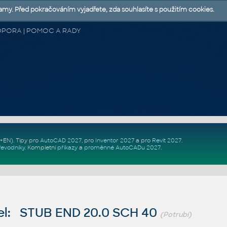
lamy. Před pokračováním vyjadřete, zda souhlasíte s použitím cookies.
 PODPORA | POMOC A RADY
Z+EN)
. Tipy pro
AutoCAD 2027
, pro
Inventor 2027
a pro
Revit 2027
.
řevodníky
.
Kompletní
příkazy
a
proměnné AutoCADu 2027
.
l: STUB END 20.0 SCH 40
(Potrubí)