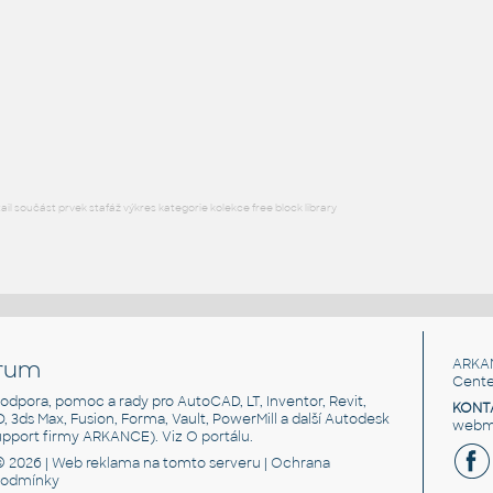
ASME B16.9
F3D
Potrubí
STUB END 1_2 SCH 160
:
ASME B16.9
F3D
Potrubí
l součást prvek stafáž výkres kategorie kolekce free block library
rum
ARKA
Cente
, podpora, pomoc a rady pro AutoCAD, LT, Inventor, Revit,
KONT
3D, 3ds Max, Fusion, Forma, Vault, PowerMill a další Autodesk
webma
support firmy ARKANCE). Viz
O portálu
.
© 2026 |
Web reklama
na tomto serveru |
Ochrana
podmínky