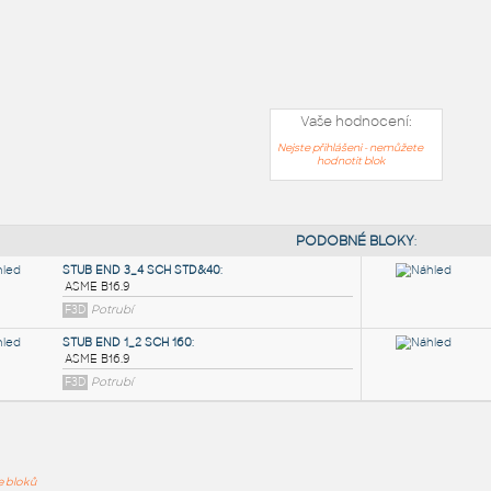
Vaše hodnocení:
Nejste přihlášeni - nemůžete
hodnotit blok
PODOB
ře bloků
STUB END 3_4 SCH STD&40
: