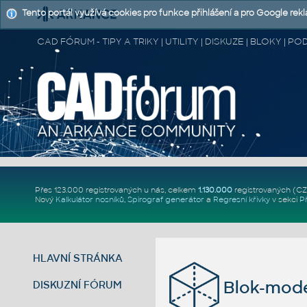
Tento portál využívá cookies pro funkce přihlášení a pro Google rek
CAD FÓRUM - TIPY A TRIKY | UTILITY | DISKUZE | BLOKY |
Přes 123.000 registrovaných u nás, celkem
1.130.000
registrovaných (C
Nový
Kalkulátor nosníků
,
Spirograf generátor
a
Regresní křivky
v sekci
P
HLAVNÍ STRÁNKA
Blok-mode
DISKUZNÍ FÓRUM