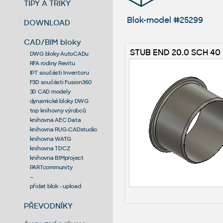
TIPY A TRIKY
Blok-model #25299
DOWNLOAD
CAD/BIM bloky
STUB END 20.0 SCH 40
DWG bloky AutoCADu
RFA rodiny Revitu
IPT součásti Inventoru
F3D součásti Fusion360
3D CAD modely
dynamické bloky DWG
top knihovny výrobců
knihovna AEC Data
knihovna RUG-CADstudio
knihovna WATG
knihovna TDCZ
knihovna BIMproject
PARTcommunity
--
přidat blok - upload
PŘEVODNÍKY