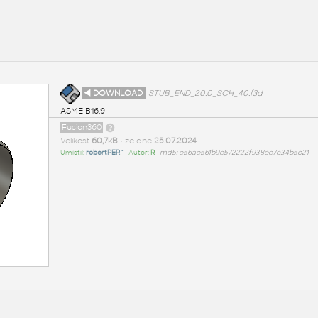
◄ DOWNLOAD
STUB_END_20.0_SCH_40.f3d
ASME B16.9
Fusion360
Velikost
60,7kB
• ze dne
25.07.2024
Umístil:
robertPER^
• Autor:
R
•
md5: e56ae561b9e572222f938ee7c34b5c21