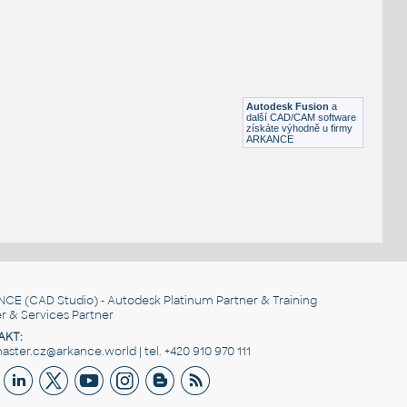
ASME B16.9
F3D
Potrubí
STUB END 1_2 SCH XS@80
:
ASME B16.9
Autodesk Fusion
a
F3D
Potrubí
další CAD/CAM software
získáte výhodně u firmy
ARKANCE
NCE
(CAD Studio) - Autodesk Platinum Partner & Training
r & Services Partner
AKT:
ster.cz@arkance.world | tel. +420 910 970 111