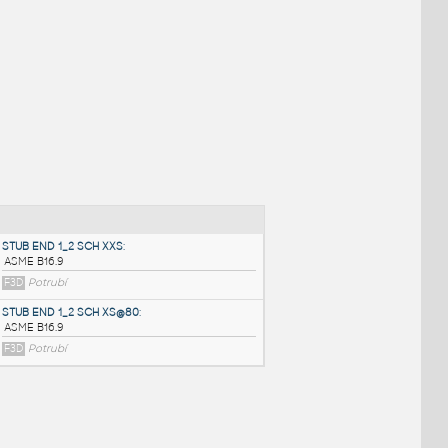
NÉ BLOKY
:
STUB END 1_2 SCH XXS
: