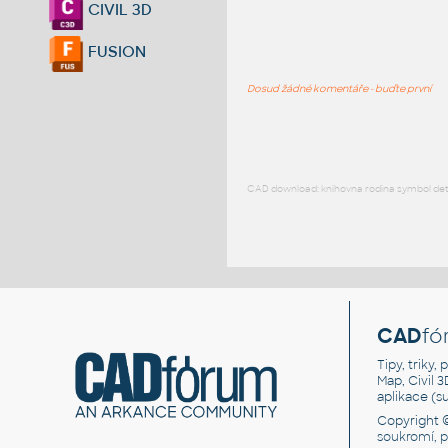
CIVIL 3D
FUSION
Dosud žádné komentáře - buďte první
CAD download: knihovna rodina symbol detai
CAD
fó
Tipy, triky
Map, Civil 
aplikace (
Copyright 
soukromí, 