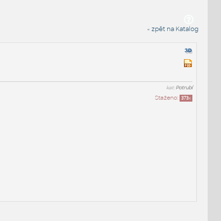
« zpět na Katalog
kat:
Potrubí
Staženo:
373
x