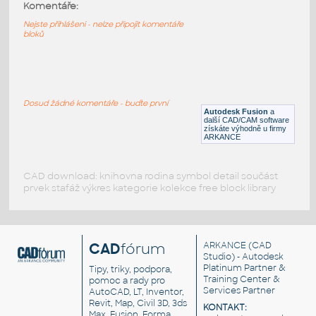
LED_Bulb
:
Komentáře:
LED žárovka
Nejste přihlášeni - nelze připojit komentáře
bloků
F3D
Osvětlení
ziarovka-40W-230V
:
Klasická žiarovka 40W 230V
Dosud žádné komentáře - buďte první
Autodesk Fusion
a
DWF
Součástky
další CAD/CAM software
získáte výhodně u firmy
ARKANCE
CAD download: knihovna rodina symbol detail součást
prvek stafáž výkres kategorie kolekce free block library
CAD
fórum
ARKANCE
(CAD
Studio) - Autodesk
Platinum Partner &
Tipy, triky, podpora,
Training Center &
pomoc a rady pro
Services Partner
AutoCAD, LT, Inventor,
Revit, Map, Civil 3D, 3ds
KONTAKT:
Max, Fusion, Forma,