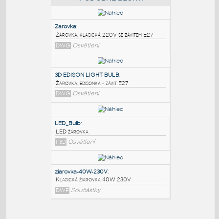
PODOBNÉ BLOKY
:
Zarovka
:
Žárovka, klasická 220V se závitem E27
DWG
Osvětlení
3D EDISON LIGHT BULB
:
Žárovka, edisonka - závit E27
DWG
Osvětlení