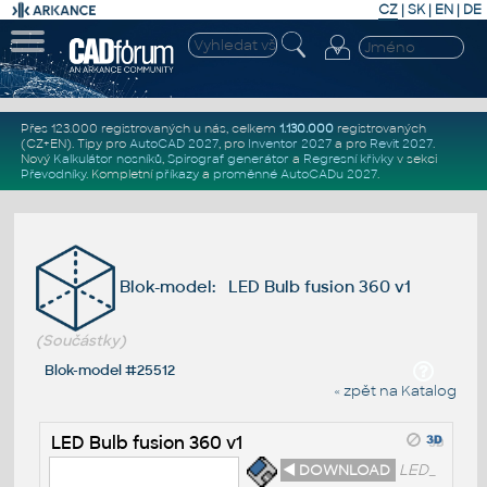
CZ
|
SK
|
EN
|
DE
Přes 123.000 registrovaných u nás, celkem
1.130.000
registrovaných
(CZ+EN)
. Tipy pro
AutoCAD 2027
, pro
Inventor 2027
a pro
Revit 2027
.
Nový
Kalkulátor nosníků
,
Spirograf generátor
a
Regresní křivky
v sekci
Převodníky
.
Kompletní
příkazy
a
proměnné AutoCADu 2027
.
Blok-model: LED Bulb fusion 360 v1
(Součástky)
Blok-model #25512
« zpět na Katalog
LED Bulb fusion 360 v1
◄ DOWNLOAD
LED_