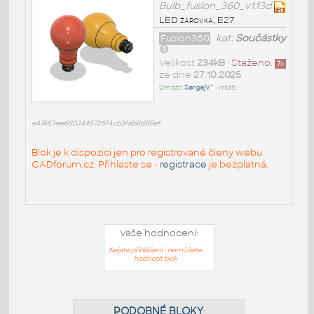
Bulb_fusion_360_v1.f3d
LED žárovka, E27
Fusion360
kat:
Součástky
Velikost
234kB
•
Staženo:
7
x
ze dne
27.10.2025
Umístil:
SergejV^
•
md5:
e47463ee6803446726f4cb3fab8d88ef
Blok je k dispozici jen pro registrované členy webu
CADforum.cz. Přihlaste se -
registrace
je bezplatná.
Vaše hodnocení:
Nejste přihlášeni - nemůžete
hodnotit blok