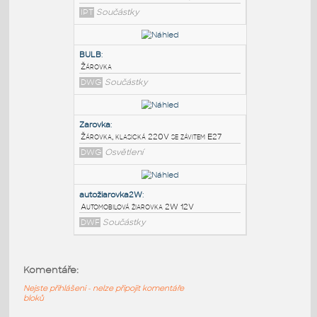
PODOBNÉ BLOKY
:
ziarovka 40W 230V
:
Klasická žiarovka 40W 230V, E27
IPT
Součástky
BULB
:
Žárovka
DWG
Součástky
Zarovka
:
Komentáře:
Žárovka, klasická 220V se závitem E27
Nejste přihlášeni - nelze připojit komentáře
DWG
Osvětlení
bloků