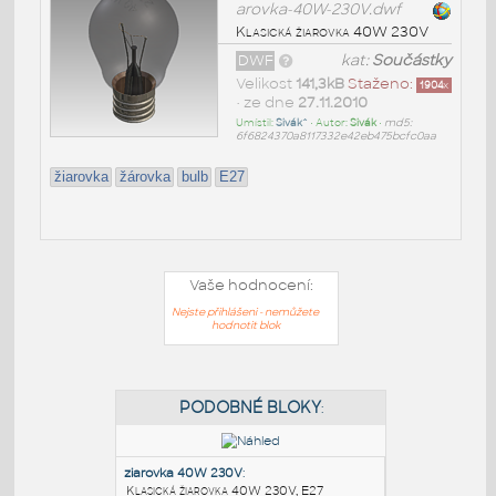
arovka-40W-230V.dwf
Klasická žiarovka 40W 230V
DWF
kat:
Součástky
Velikost
141,3kB
Staženo:
1904
x
• ze dne
27.11.2010
Umístil:
Sivák^
• Autor:
Sivák
•
md5:
6f6824370a8117332e42eb475bcfc0aa
žiarovka
žárovka
bulb
E27
Vaše hodnocení:
Nejste přihlášeni - nemůžete
hodnotit blok