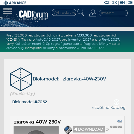
CZ
|
SK
|
EN
|
DE
Přes 123.000 registrovaných u nás, celkem
1.130.000
registrovaných
(CZ+EN)
. Tipy pro
AutoCAD 2027
, pro
Inventor 2027
a pro
Revit 2027
.
Nový
Kalkulátor nosníků
,
Spirograf generátor
a
Regresní křivky
v sekci
Převodníky
.
Kompletní
příkazy
a
proměnné AutoCADu 2027
.
Blok-model: ziarovka-40W-230V
(Součástky)
Blok-model #7062
« zpět na Katalog
ziarovka-40W-230V
◄ DOWNLOAD
zi