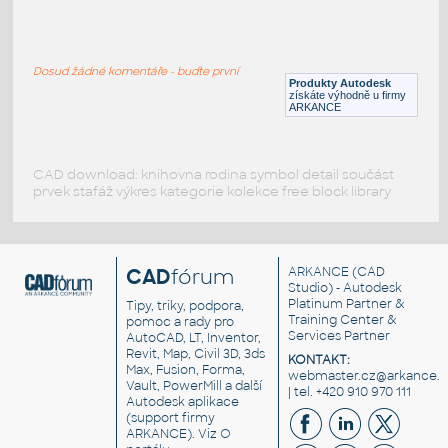
autožiarovka2W
:
Automobilová žiarovka 2W 12V
Dosud žádné komentáře - buďte první
DWF
Součástky
Produkty Autodesk
získáte výhodně u firmy
ARKANCE
CAD download: knihovna rodina symbol detail součást
prvek stafáž výkres kategorie kolekce free block library
CAD
fórum
ARKANCE
(CAD
Studio) - Autodesk
Platinum Partner &
Tipy, triky, podpora,
Training Center &
pomoc a rady pro
Services Partner
AutoCAD, LT, Inventor,
Revit, Map, Civil 3D, 3ds
KONTAKT:
Max, Fusion, Forma,
webmaster.cz@arkance.w
Vault, PowerMill a další
| tel. +420 910 970 111
Autodesk aplikace
(support firmy
ARKANCE). Viz
O