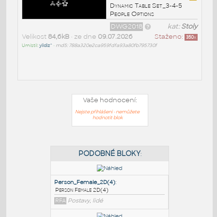
Dynamic Table Set_3-4-5
People Options
DWG2018
kat:
Stoly
Velikost
84,6kB
• ze dne
09.07.2026
Staženo:
350
x
Umístil:
yildiz^
•
md5: 788a320e2ca959fdfa93a80fb795730f
Vaše hodnocení:
Nejste přihlášeni - nemůžete
hodnotit blok