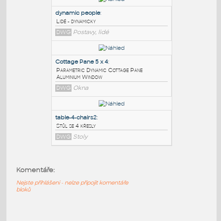
PODOBNÉ BLOKY
:
Person_Female_2D(4)
:
Person Female 2D(4)
RFA
Postavy, lidé
dynamic people
:
Lidé - dynamicky
DWG
Postavy, lidé
Cottage Pane 5 x 4
:
Parametric Dynamic Cottage Pane
Aluminium Window
Komentáře:
DWG
Okna
Nejste přihlášeni - nelze připojit komentáře
bloků
table-4-chairs2
: