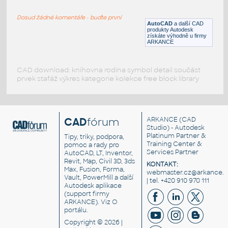
Stůl se 4 křesly
Dosud žádné komentáře - buďte první
DWG
Stoly
AutoCAD
a další CAD
produkty Autodesk
získáte výhodně u firmy
ARKANCE
CAD download: knihovna rodina symbol detail součást
prvek stafáž výkres kategorie kolekce free block library
CAD
fórum
ARKANCE
(CAD
Studio) - Autodesk
Platinum Partner &
Tipy, triky, podpora,
Training Center &
pomoc a rady pro
Services Partner
AutoCAD, LT, Inventor,
Revit, Map, Civil 3D, 3ds
KONTAKT:
Max, Fusion, Forma,
webmaster.cz@arkance.w
Vault, PowerMill a další
| tel. +420 910 970 111
Autodesk aplikace
(support firmy
ARKANCE). Viz
O
portálu
.
Copyright © 2026 |