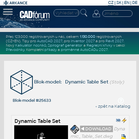
CZ
|
SK
|
EN
|
DE
Přes 123.000 registrovaných u nás, celkem
1.130.000
registrovaných
(CZ+EN)
. Tipy pro
AutoCAD 2027
, pro
Inventor 2027
a pro
Revit 2027
.
Nový
Kalkulátor nosníků
,
Spirograf generátor
a
Regresní křivky
v sekci
Převodníky
.
Kompletní
příkazy
a
proměnné AutoCADu 2027
.
Blok-model: Dynamic Table Set
(Stoly)
Blok-model #25633
« zpět na Katalog
Dynamic Table Set
◄ DOWNLOAD
Dyna
mic_Table_Set.dwg