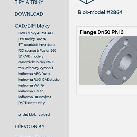
TIPY A TRIKY
Blok-model #2864
DOWNLOAD
CAD/BIM bloky
Flange Dn50 PN16
DWG bloky AutoCADu
RFA rodiny Revitu
IPT součásti Inventoru
F3D součásti Fusion360
3D CAD modely
dynamické bloky DWG
top knihovny výrobců
knihovna AEC Data
knihovna RUG-CADstudio
knihovna WATG
knihovna TDCZ
knihovna BIMproject
PARTcommunity
--
přidat blok - upload
PŘEVODNÍKY