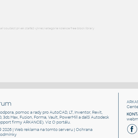
DWG
Příruby
l součást prvek stafáž výkres kategorie kolekce free block library
rum
ARKA
Cente
, podpora, pomoc a rady pro AutoCAD, LT, Inventor, Revit,
KONT
3D, 3ds Max, Fusion, Forma, Vault, PowerMill a další Autodesk
webma
support firmy ARKANCE). Viz
O portálu
.
© 2026 |
Web reklama
na tomto serveru |
Ochrana
podmínky