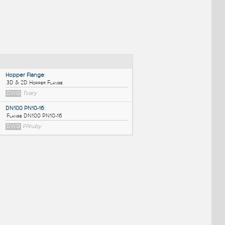
NÉ BLOKY
:
Hopper Flange
:
3D & 2D Hopper Flange
DWG
Tvary
DN100 PN10-16
:
Flange DN100 PN10-16