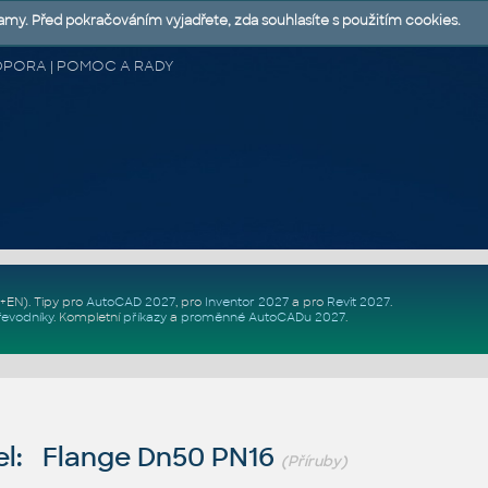
lamy. Před pokračováním vyjadřete, zda souhlasíte s použitím cookies.
 PODPORA | POMOC A RADY
Z+EN)
. Tipy pro
AutoCAD 2027
, pro
Inventor 2027
a pro
Revit 2027
.
řevodníky
.
Kompletní
příkazy
a
proměnné AutoCADu 2027
.
l: Flange Dn50 PN16
(Příruby)