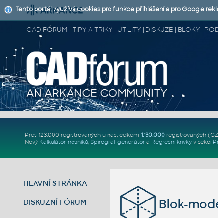
Tento portál využívá cookies pro funkce přihlášení a pro Google rek
CAD FÓRUM - TIPY A TRIKY | UTILITY | DISKUZE | BLOKY |
Přes 123.000 registrovaných u nás, celkem
1.130.000
registrovaných (C
Nový
Kalkulátor nosníků
,
Spirograf generátor
a
Regresní křivky
v sekci
P
HLAVNÍ STRÁNKA
Blok-mode
DISKUZNÍ FÓRUM