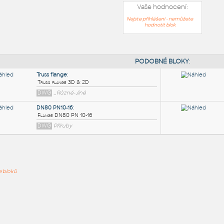
Vaše hodnocení:
Nejste přihlášeni - nemůžete
hodnotit blok
PODOB
Truss flange
:
ře bloků
Truss flange 3D & 2D
DWG
_Různé-Jiné
DN80 PN10-16
:
Flange DN80 PN 10-16