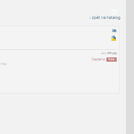
« zpět na Katalog
kat:
Příruby
Staženo:
7698
x
7750