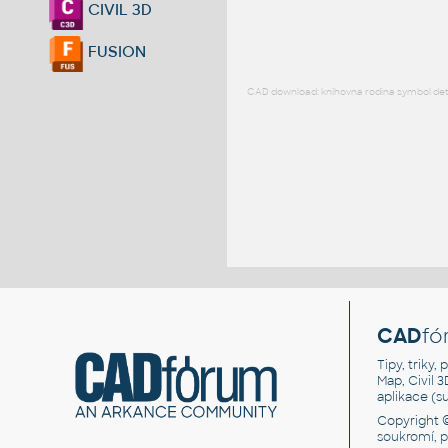
CIVIL 3D
FUSION
CAD download: knihovna rodina symbol detai
CAD
fó
Tipy, triky
Map, Civil 
aplikace (
Copyright 
soukromí, 