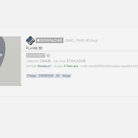
◄ DOWNLOAD
DN50_PN10-16.dwg
Flange 3D
DWG2007
Velikost
254kB
• ze dne
27.04.2008
Umístil:
Golddust^
• Autor:
P. Rietveld
•
md5: b4c69f8fb1db2a1afec4ea683d42
Flange
DN50PN40
3D
flange