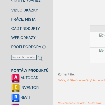
ŠKOLENÍ/VÝUKA
VIDEO UKÁZKY
PRÁCE, MÍSTA
CAD PRODUKTY
WEB ODKAZY
PROFI PODPORA
ⓘ
PORTÁLY PRODUKTŮ
Komentáře:
AUTOCAD
Nejste přihlášeni - nelze připojit komentá
INVENTOR
REVIT
Dosud žádné komentáře - buďte první