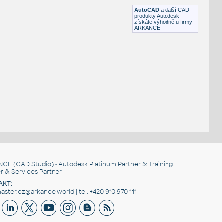
DWG
Příruby
AutoCAD
a další CAD
produkty Autodesk
získáte výhodně u firmy
ARKANCE
NCE
(CAD Studio) - Autodesk Platinum Partner & Training
r & Services Partner
AKT:
ster.cz@arkance.world | tel. +420 910 970 111