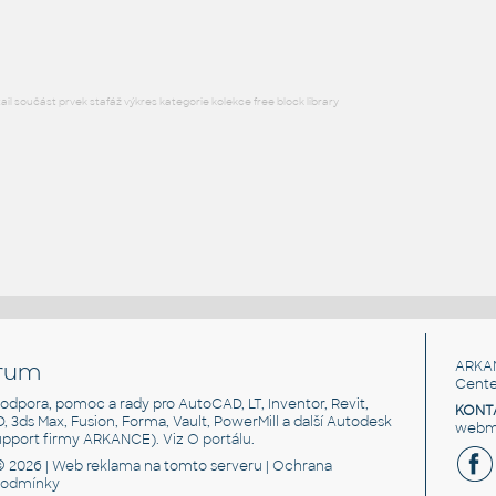
DWG
Potrubí
l součást prvek stafáž výkres kategorie kolekce free block library
rum
ARKA
Cente
, podpora, pomoc a rady pro AutoCAD, LT, Inventor, Revit,
KONT
3D, 3ds Max, Fusion, Forma, Vault, PowerMill a další Autodesk
webma
support firmy ARKANCE). Viz
O portálu
.
© 2026 |
Web reklama
na tomto serveru |
Ochrana
podmínky