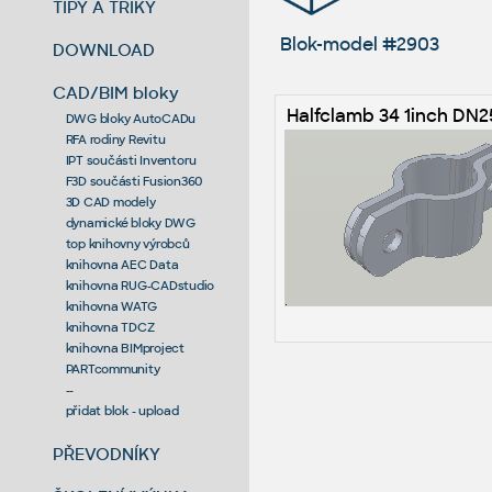
TIPY A TRIKY
Blok-model #2903
DOWNLOAD
CAD/BIM bloky
Halfclamb 34 1inch DN2
DWG bloky AutoCADu
RFA rodiny Revitu
IPT součásti Inventoru
F3D součásti Fusion360
3D CAD modely
dynamické bloky DWG
top knihovny výrobců
knihovna AEC Data
knihovna RUG-CADstudio
knihovna WATG
knihovna TDCZ
knihovna BIMproject
PARTcommunity
--
přidat blok - upload
PŘEVODNÍKY