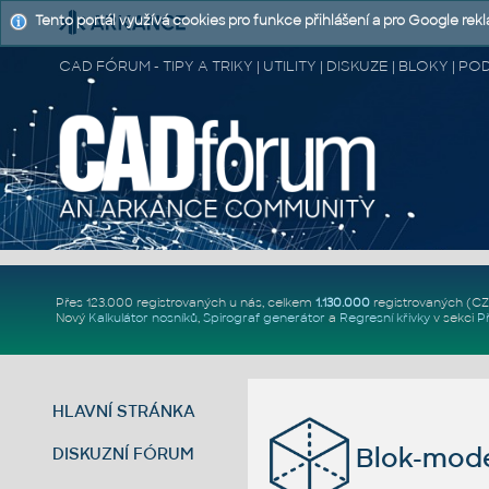
Tento portál využívá cookies pro funkce přihlášení a pro Google rek
CAD FÓRUM - TIPY A TRIKY | UTILITY | DISKUZE | BLOKY |
Přes 123.000 registrovaných u nás, celkem
1.130.000
registrovaných (C
Nový
Kalkulátor nosníků
,
Spirograf generátor
a
Regresní křivky
v sekci
P
HLAVNÍ STRÁNKA
Blok-mode
DISKUZNÍ FÓRUM