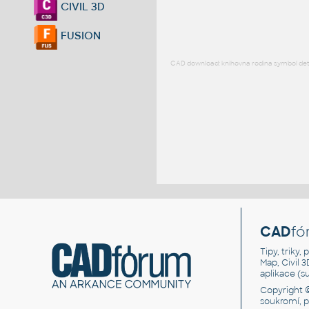
CIVIL 3D
FUSION
CAD download: knihovna rodina symbol detai
CAD
fó
Tipy, triky
Map, Civil 
aplikace (
Copyright 
soukromí, 