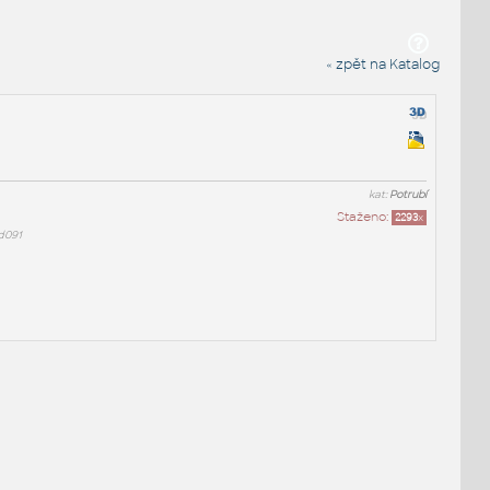
« zpět na Katalog
kat:
Potrubí
Staženo:
2293
x
d091