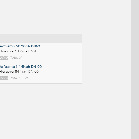
NÉ BLOKY
:
Halfclamb 60 2inch DN50
:
Halfclamb 60 2inch DN50
DWG
Potrubí
Halfclamb 114 4inch DN100
:
Halfclamb 114 4inch DN100