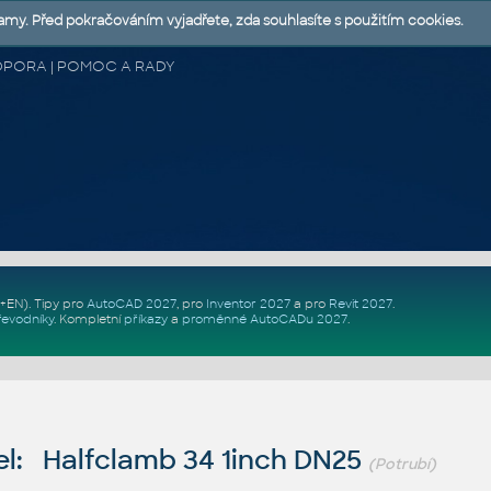
lamy. Před pokračováním vyjadřete, zda souhlasíte s použitím cookies.
 PODPORA | POMOC A RADY
Z+EN)
. Tipy pro
AutoCAD 2027
, pro
Inventor 2027
a pro
Revit 2027
.
řevodníky
.
Kompletní
příkazy
a
proměnné AutoCADu 2027
.
l: Halfclamb 34 1inch DN25
(Potrubí)