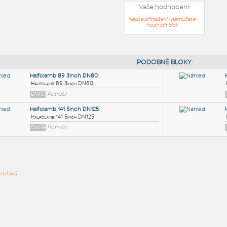
Vaše hodnocení:
Nejste přihlášeni - nemůžete
hodnotit blok
PODOB
Halfclamb 89 3inch DN80
:
ře bloků
Halfclamb 89 3inch DN80
DWG
Potrubí
Halfclamb 141 5inch DN125
:
Halfclamb 141 5inch DN125