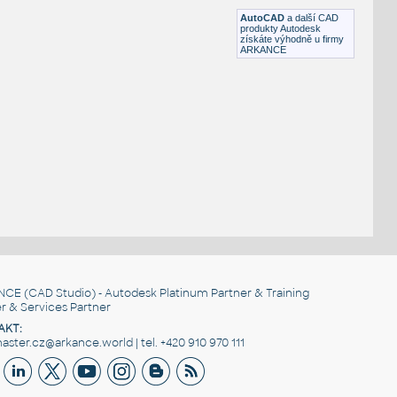
DWG
Potrubí, TZB
AutoCAD
a další CAD
produkty Autodesk
získáte výhodně u firmy
ARKANCE
NCE
(CAD Studio) - Autodesk Platinum Partner & Training
r & Services Partner
AKT:
ster.cz@arkance.world | tel. +420 910 970 111