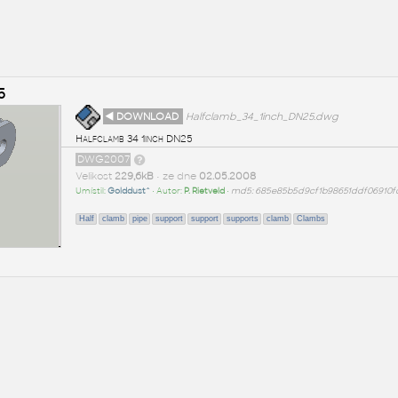
5
◄ DOWNLOAD
Halfclamb_34_1inch_DN25.dwg
Halfclamb 34 1inch DN25
DWG2007
Velikost
229,6kB
• ze dne
02.05.2008
Umístil:
Golddust^
• Autor:
P. Rietveld
•
md5: 685e85b5d9cf1b98651ddf06910f
Half
clamb
pipe
support
support
supports
clamb
Clambs