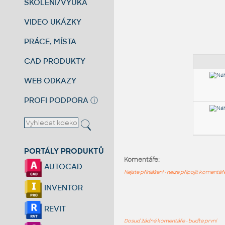
ŠKOLENÍ/VÝUKA
VIDEO UKÁZKY
PRÁCE, MÍSTA
CAD PRODUKTY
WEB ODKAZY
PROFI PODPORA
ⓘ
PORTÁLY PRODUKTŮ
Komentáře:
AUTOCAD
Nejste přihlášeni - nelze připojit komentá
INVENTOR
REVIT
Dosud žádné komentáře - buďte první