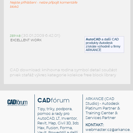
Nejste přihlášeni - nelze připojit komentáře
DWG
Potrubí
bloků
Halfclamb 114 4inch DN100
:
Halfclamb 114 4inch DN100
(30.01.2009 6:42:01)
ZERYAB
AutoCAD
a další CAD
EXCELLENT WORK
DWG
Potrubí, TZB
produkty Autodesk
získáte výhodně u firmy
ARKANCE
CAD download: knihovna rodina symbol detail součást
prvek stafáž výkres kategorie kolekce free block library
CAD
fórum
ARKANCE
(CAD
Studio) - Autodesk
Platinum Partner &
Tipy, triky, podpora,
Training Center &
pomoc a rady pro
Services Partner
AutoCAD, LT, Inventor,
Revit, Map, Civil 3D, 3ds
KONTAKT:
Max, Fusion, Forma,
webmaster.cz@arkance.w
Vault, PowerMill a další