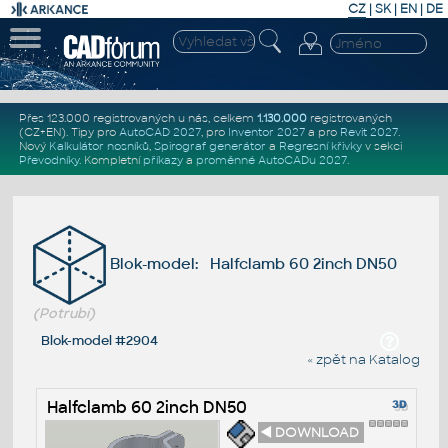
CZ
|
SK
|
EN
|
DE
Přes 123.000 registrovaných u nás, celkem
1.130.000
registrovaných
(CZ+EN)
. Tipy pro
AutoCAD 2027
, pro
Inventor 2027
a pro
Revit 2027
.
Nový
Kalkulátor nosníků
,
Spirograf generátor
a
Regresní křivky
v sekci
Převodníky
.
Kompletní
příkazy
a
proměnné AutoCADu 2027
.
Blok-model: Halfclamb 60 2inch DN50
(Potrubí)
Blok-model #2904
« zpět na Katalog
Halfclamb 60 2inch DN50
◄ DOWNLOAD