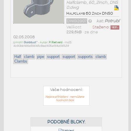
Halfclamb_60_2inch_DN5
0.dwg
Halfclamb 60 2inch DN50
DWG2007
kat:
Potrubí
Velikost
Staženo:
1831
x
229,6kB
• ze dne
02.05.2008
Umístil:
Golddust^
• Autor:
P. Rietveld
•
md5:
4c80bb166e99646c8ed405af64d56524
Half
clamb
pipe
support
support
supports
clamb
Clambs
Vaše hodnocení:
Nejste přihlášeni - nemůžete
hodnotit blok