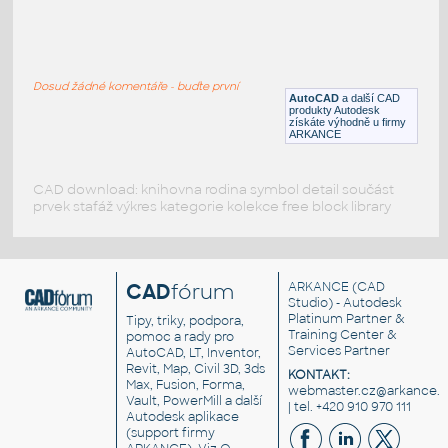
Halfclamb 114 4inch DN100
:
Halfclamb 114 4inch DN100
Dosud žádné komentáře - buďte první
DWG
Potrubí, TZB
AutoCAD
a další CAD
produkty Autodesk
získáte výhodně u firmy
ARKANCE
CAD download: knihovna rodina symbol detail součást
prvek stafáž výkres kategorie kolekce free block library
CAD
fórum
ARKANCE
(CAD
Studio) - Autodesk
Platinum Partner &
Tipy, triky, podpora,
Training Center &
pomoc a rady pro
Services Partner
AutoCAD, LT, Inventor,
Revit, Map, Civil 3D, 3ds
KONTAKT:
Max, Fusion, Forma,
webmaster.cz@arkance.w
Vault, PowerMill a další
| tel. +420 910 970 111
Autodesk aplikace
(support firmy