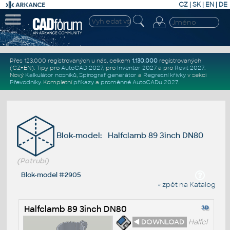
CZ
|
SK
|
EN
|
DE
Přes 123.000 registrovaných u nás, celkem
1.130.000
registrovaných
(CZ+EN)
. Tipy pro
AutoCAD 2027
, pro
Inventor 2027
a pro
Revit 2027
.
Nový
Kalkulátor nosníků
,
Spirograf generátor
a
Regresní křivky
v sekci
Převodníky
.
Kompletní
příkazy
a
proměnné AutoCADu 2027
.
Blok-model: Halfclamb 89 3inch DN80
(Potrubí)
Blok-model #2905
« zpět na Katalog
Halfclamb 89 3inch DN80
◄ DOWNLOAD
Halfcl