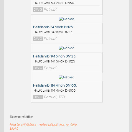
PODOBNÉ BLOKY
:
Halfclamb 60 2inch DN50
:
Halfclamb 60 2inch DN50
DWG
Potrubí
Halfclamb 34 1inch DN25
:
Halfclamb 34 1inch DN25
DWG
Potrubí
Halfclamb 141 5inch DN125
:
Komentáře:
Halfclamb 141 5inch DN125
Nejste přihlášeni - nelze připojit komentáře
DWG
Potrubí
bloků