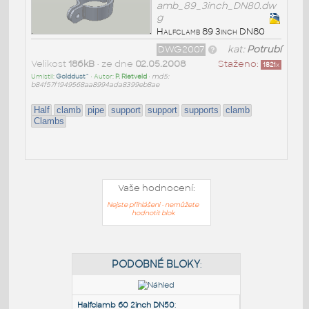
amb_89_3inch_DN80.dw
g
Halfclamb 89 3inch DN80
DWG2007
kat:
Potrubí
Velikost
186kB
• ze dne
02.05.2008
Staženo:
1821
x
Umístil:
Golddust^
• Autor:
P. Rietveld
•
md5:
b84f57f1949568aa8994ada8399eb8ae
Half
clamb
pipe
support
support
supports
clamb
Clambs
Vaše hodnocení:
Nejste přihlášeni - nemůžete
hodnotit blok