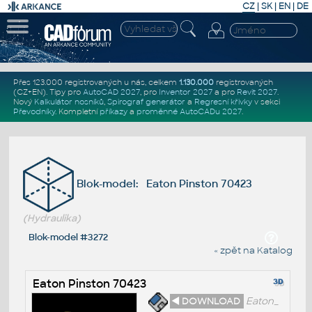
CZ
|
SK
|
EN
|
DE
Přes 123.000 registrovaných u nás, celkem
1.130.000
registrovaných
(CZ+EN)
. Tipy pro
AutoCAD 2027
, pro
Inventor 2027
a pro
Revit 2027
.
Nový
Kalkulátor nosníků
,
Spirograf generátor
a
Regresní křivky
v sekci
Převodníky
.
Kompletní
příkazy
a
proměnné AutoCADu 2027
.
Blok-model: Eaton Pinston 70423
(Hydraulika)
Blok-model #3272
« zpět na Katalog
Eaton Pinston 70423
◄ DOWNLOAD
Eaton_