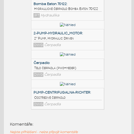
PODOBNÉ BLOKY
:
Bomba Eaton 70122
:
Hydraulické čerpadlo Bomba Eaton 70122
IPT
Hydraulika
2-PUMP-HYDRAULIC_MOTOR
:
2" Pump, Hydraulic Driven
DWG
Čerpadla
Čerpadlo
:
Komentáře:
Telo čerpadla (pwd=meder)
Nejste přihlášeni - nelze připojit komentáře