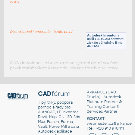
DWG
Čerpadla
bloků
PUMP-CENTRIFUGALNA-RICHTER
:
Odstředivé čerpadlo
Dosud žádné komentáře - buďte první
Autodesk Inventor
a
DWG
Čerpadla
další CAD/CAM software
získáte výhodně u firmy
ARKANCE
CAD download: knihovna rodina symbol detail součást
prvek stafáž výkres kategorie kolekce free block library
CAD
fórum
ARKANCE
(CAD
Studio) - Autodesk
Platinum Partner &
Tipy, triky, podpora,
Training Center &
pomoc a rady pro
Services Partner
AutoCAD, LT, Inventor,
Revit, Map, Civil 3D, 3ds
KONTAKT:
Max, Fusion, Forma,
webmaster.cz@arkance.w
Vault, PowerMill a další
| tel. +420 910 970 111
Autodesk aplikace