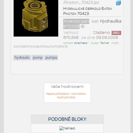
Pinston_70423.ipt
Hydraulické čerpadlo Eaton
Pinston 70423
Inventor part
kat:
Hydraulika
IPT2008
Velikost
Staženo:
2952
x
870,5kB
• ze dne
09.09.2008
Umístil:
xtramess^
• Autor:
Tamer
•
md5:
2521268037a3c8b3555aa152f308fa7b
hydraulic
pump
pumpa
Vaše hodnocení:
Nejste přihlášeni - nemůžete
hodnotit blok