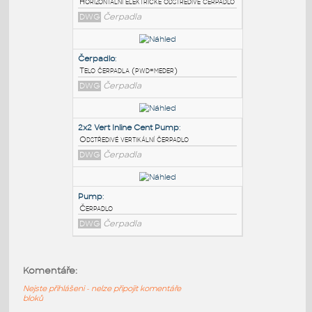
PODOBNÉ BLOKY
:
12x8 Cent Elec Pump
:
Horizontální elektrické odstředivé čerpadlo
DWG
Čerpadla
Čerpadlo
:
Telo čerpadla (pwd=meder)
DWG
Čerpadla
2x2 Vert Inline Cent Pump
:
Komentáře:
Odstředivé vertikální čerpadlo
Nejste přihlášeni - nelze připojit komentáře
DWG
Čerpadla
bloků