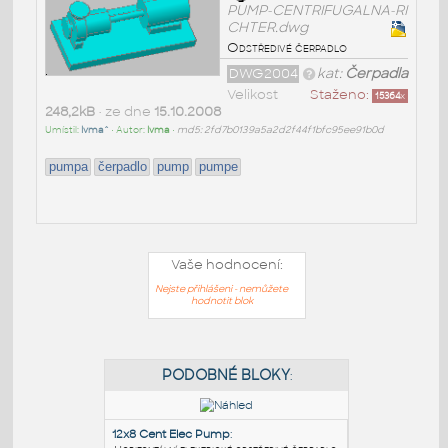
PUMP-CENTRIFUGALNA-RI
CHTER.dwg
Odstředivé čerpadlo
DWG2004
kat:
Čerpadla
Velikost
Staženo:
15364
x
248,2kB
• ze dne
15.10.2008
Umístil:
Ivma^
• Autor:
Ivma
•
md5: 2fd7b0139a5a2d2f44f1bfc95ee91b0d
pumpa
čerpadlo
pump
pumpe
Vaše hodnocení:
Nejste přihlášeni - nemůžete
hodnotit blok