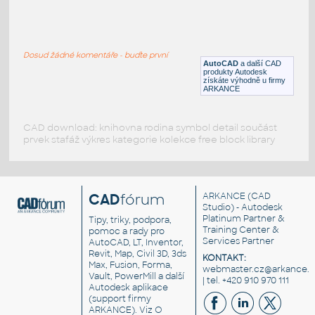
Pump
:
Čerpadlo
Dosud žádné komentáře - buďte první
DWG
Čerpadla
AutoCAD
a další CAD
produkty Autodesk
získáte výhodně u firmy
ARKANCE
CAD download: knihovna rodina symbol detail součást
prvek stafáž výkres kategorie kolekce free block library
CAD
fórum
ARKANCE
(CAD
Studio) - Autodesk
Platinum Partner &
Tipy, triky, podpora,
Training Center &
pomoc a rady pro
Services Partner
AutoCAD, LT, Inventor,
Revit, Map, Civil 3D, 3ds
KONTAKT:
Max, Fusion, Forma,
webmaster.cz@arkance.w
Vault, PowerMill a další
| tel. +420 910 970 111
Autodesk aplikace
(support firmy
ARKANCE). Viz
O