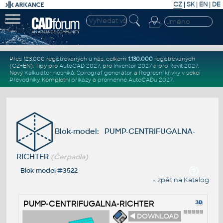
CZ
|
SK
|
EN
|
DE
Přes 123.000 registrovaných u nás, celkem
1.130.000
registrovaných
(CZ+EN)
. Tipy pro
AutoCAD 2027
, pro
Inventor 2027
a pro
Revit 2027
.
Nový
Kalkulátor nosníků
,
Spirograf generátor
a
Regresní křivky
v sekci
Převodníky
.
Kompletní
příkazy
a
proměnné AutoCADu 2027
.
Blok-model: PUMP-CENTRIFUGALNA-
RICHTER
(Čerpadla)
Blok-model #3522
« zpět na Katalog
PUMP-CENTRIFUGALNA-RICHTER
◄ DOWNLOAD