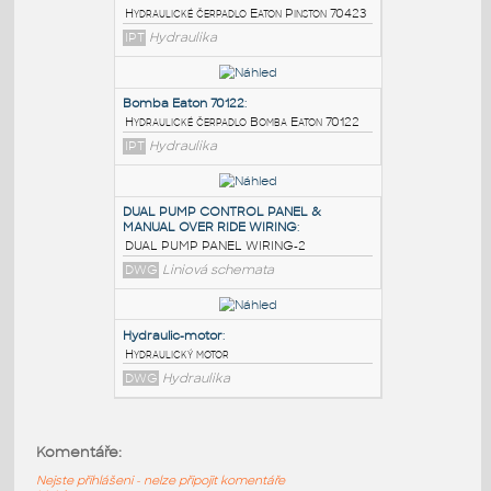
PODOBNÉ BLOKY
:
Eaton Pinston 70423
:
Hydraulické čerpadlo Eaton Pinston 70423
IPT
Hydraulika
Bomba Eaton 70122
:
Hydraulické čerpadlo Bomba Eaton 70122
IPT
Hydraulika
DUAL PUMP CONTROL PANEL &
MANUAL OVER RIDE WIRING
:
Komentáře:
DUAL PUMP PANEL WIRING-2
Nejste přihlášeni - nelze připojit komentáře
DWG
Liniová schemata