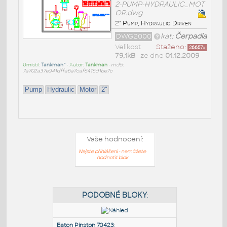
2-PUMP-HYDRAULIC_MOT
OR.dwg
2" Pump, Hydraulic Driven
DWG2000
kat:
Čerpadla
Velikost
Staženo:
26657
x
79,1kB
• ze dne
01.12.2009
Umístil:
Tankman^
• Autor:
Tankman
•
md5:
7a702a37e941dffa6a7caf6416d1be7c
Pump
Hydraulic
Motor
2"
Vaše hodnocení:
Nejste přihlášeni - nemůžete
hodnotit blok