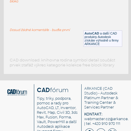
bloků
Hydraulic-motor
:
Hydraulický motor
Dosud žádné komentáře - buďte první
DWG
Hydraulika
AutoCAD
a další CAD
produkty Autodesk
získáte výhodně u firmy
ARKANCE
CAD download: knihovna rodina symbol detail součást
prvek stafáž výkres kategorie kolekce free block library
CAD
fórum
ARKANCE
(CAD
Studio) - Autodesk
Platinum Partner &
Tipy, triky, podpora,
Training Center &
pomoc a rady pro
Services Partner
AutoCAD, LT, Inventor,
Revit, Map, Civil 3D, 3ds
KONTAKT:
Max, Fusion, Forma,
webmaster.cz@arkance.w
Vault, PowerMill a další
| tel. +420 910 970 111
Autodesk aplikace