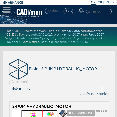
CZ
|
SK
|
EN
|
DE
Přes 123.000 registrovaných u nás, celkem
1.130.000
registrovaných
(CZ+EN)
. Tipy pro
AutoCAD 2027
, pro
Inventor 2027
a pro
Revit 2027
.
Nový
Kalkulátor nosníků
,
Spirograf generátor
a
Regresní křivky
v sekci
Převodníky
.
Kompletní
příkazy
a
proměnné AutoCADu 2027
.
Blok: 2-PUMP-HYDRAULIC_MOTOR
(Čerpadla)
Blok #5395
« zpět na Katalog
2-PUMP-HYDRAULIC_MOTOR
◄ DOWNLOAD