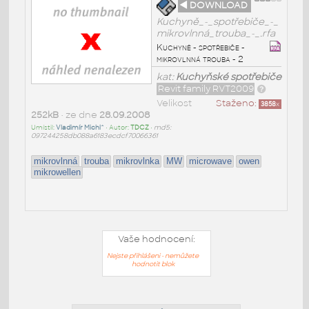
◄ DOWNLOAD
Kuchyně_-_spotřebiče_-_
mikrovlnná_trouba_-_.rfa
Kuchyně - spotřebiče -
mikrovlnná trouba - 2
kat:
Kuchyňské spotřebiče
Revit family RVT2009
Velikost
Staženo:
3858
x
252kB
• ze dne
28.09.2008
Umístil:
Vladimír Michl^
• Autor:
TDCZ
•
md5:
097244258db088a6183ecdcf70066361
mikrovlnná
trouba
mikrovlnka
MW
microwave
owen
mikrowellen
Vaše hodnocení:
Nejste přihlášeni - nemůžete
hodnotit blok