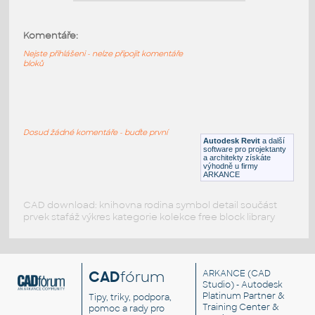
Komentáře:
mikrovnná trouba
:
Mikrovlnná trouba
Nejste přihlášeni - nelze připojit komentáře
bloků
DWG
Kuchyňské spotřebiče
Mikrovlnka
:
Dosud žádné komentáře - buďte první
Mikrovlnná trouba
Autodesk Revit
a další
software pro projektanty
DWG
Kuchyňské spotřebiče
a architekty získáte
výhodně u firmy
ARKANCE
CAD download: knihovna rodina symbol detail součást
prvek stafáž výkres kategorie kolekce free block library
CAD
fórum
ARKANCE
(CAD
Studio) - Autodesk
Platinum Partner &
Tipy, triky, podpora,
Training Center &
pomoc a rady pro