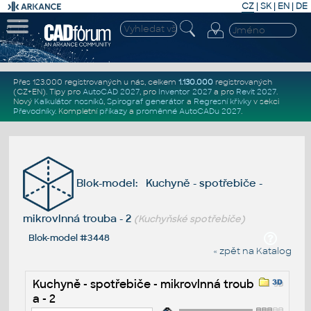
CZ
|
SK
|
EN
|
DE
Přes 123.000 registrovaných u nás, celkem
1.130.000
registrovaných
(CZ+EN)
. Tipy pro
AutoCAD 2027
, pro
Inventor 2027
a pro
Revit 2027
.
Nový
Kalkulátor nosníků
,
Spirograf generátor
a
Regresní křivky
v sekci
Převodníky
.
Kompletní
příkazy
a
proměnné AutoCADu 2027
.
Blok-model: Kuchyně - spotřebiče -
mikrovlnná trouba - 2
(Kuchyňské spotřebiče)
Blok-model #3448
« zpět na Katalog
Kuchyně - spotřebiče - mikrovlnná troub
a - 2