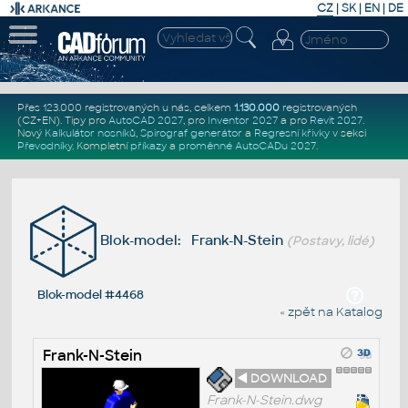
CZ
|
SK
|
EN
|
DE
Přes 123.000 registrovaných u nás, celkem
1.130.000
registrovaných
(CZ+EN)
. Tipy pro
AutoCAD 2027
, pro
Inventor 2027
a pro
Revit 2027
.
Nový
Kalkulátor nosníků
,
Spirograf generátor
a
Regresní křivky
v sekci
Převodníky
.
Kompletní
příkazy
a
proměnné AutoCADu 2027
.
Blok-model: Frank-N-Stein
(Postavy, lidé)
Blok-model #4468
« zpět na Katalog
Frank-N-Stein
◄ DOWNLOAD
Frank-N-Stein.dwg