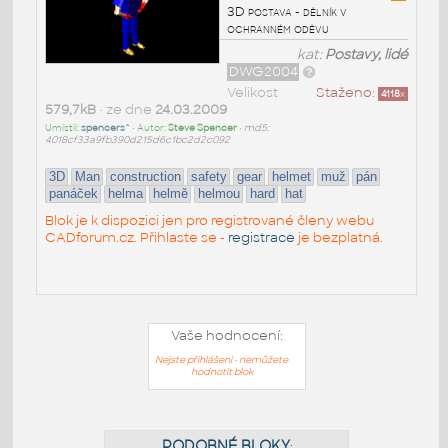
3D postava - dělník v
ochranném oděvu
kat:
Postavy, lidé
DWG2004
Velikost
Staženo:
4118
x
579,7kB
• ze dne
24.03.2009
Umístil:
spencers^
• Autor:
Steve Spencer
•
md5:
4018cf33a9fb390d215d6c1bc2d2c092
3D
Man
construction
safety
gear
helmet
muž
pán
panáček
helma
helmě
helmou
hard
hat
Blok je k dispozici jen pro registrované členy webu
CADforum.cz. Přihlaste se -
registrace
je bezplatná.
Vaše hodnocení:
Nejste přihlášeni - nemůžete
hodnotit blok