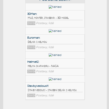
PODOBNÉ BLOKY
:
3DMan
:
Muž, montér, stavebník - 3D model
DWG
Postavy, lidé
Euroman
:
Dělník s helmou
DWG
Postavy, lidé