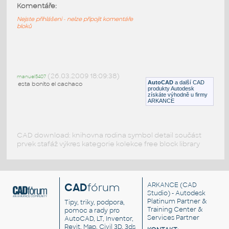
Helmet2
:
Komentáře:
Helma skafandru - NASA
Nejste přihlášeni - nelze připojit komentáře
bloků
DWG
Postavy, lidé
Stavbyvedouci1
:
Stavbyvedoucí - stavební dělník s helmou
(26.03.2009 18:09:38)
manuel5407
AutoCAD
a další CAD
esta bonito el cachaco
DWG
Postavy, lidé
produkty Autodesk
získáte výhodně u firmy
ARKANCE
CAD download: knihovna rodina symbol detail součást
prvek stafáž výkres kategorie kolekce free block library
CAD
fórum
ARKANCE
(CAD
Studio) - Autodesk
Platinum Partner &
Tipy, triky, podpora,
Training Center &
pomoc a rady pro
Services Partner
AutoCAD, LT, Inventor,
Revit, Map, Civil 3D, 3ds