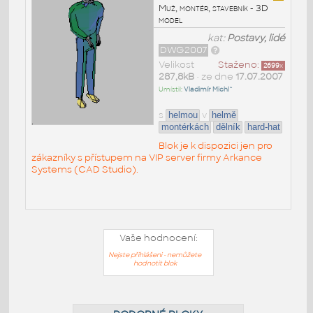
Muž, montér, stavebník - 3D
model
kat:
Postavy, lidé
DWG2007
Velikost
Staženo:
2699
x
287,8kB
• ze dne
17.07.2007
Umístil:
Vladimír Michl^
s
v
helmou
helmě
montérkách
dělník
hard-hat
Blok je k dispozici jen pro
zákazníky s přístupem na VIP server firmy Arkance
Systems (CAD Studio).
Vaše hodnocení:
Nejste přihlášeni - nemůžete
hodnotit blok