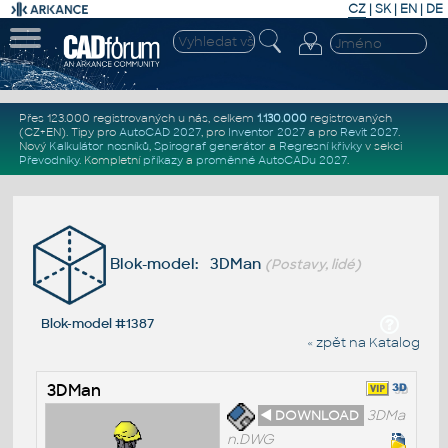
CZ
|
SK
|
EN
|
DE
Přes 123.000 registrovaných u nás, celkem
1.130.000
registrovaných
(CZ+EN)
. Tipy pro
AutoCAD 2027
, pro
Inventor 2027
a pro
Revit 2027
.
Nový
Kalkulátor nosníků
,
Spirograf generátor
a
Regresní křivky
v sekci
Převodníky
.
Kompletní
příkazy
a
proměnné AutoCADu 2027
.
Blok-model: 3DMan
(Postavy, lidé)
Blok-model #1387
« zpět na Katalog
3DMan
◄ DOWNLOAD
3DMa
n.DWG