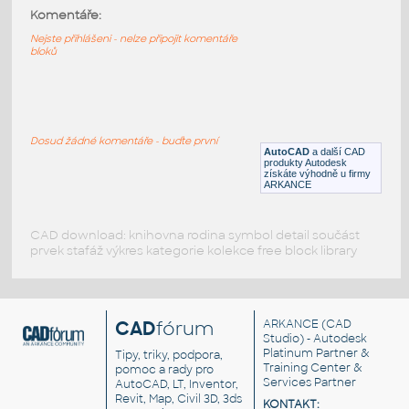
Euroman
:
Komentáře:
Dělník s helmou
Nejste přihlášeni - nelze připojit komentáře
bloků
DWG
Postavy, lidé
Stavby5
:
Stavbyvedoucí, muži s projektem
Dosud žádné komentáře - buďte první
AutoCAD
a další CAD
DWG
Postavy, lidé
produkty Autodesk
získáte výhodně u firmy
ARKANCE
CAD download: knihovna rodina symbol detail součást
prvek stafáž výkres kategorie kolekce free block library
CAD
fórum
ARKANCE
(CAD
Studio) - Autodesk
Platinum Partner &
Tipy, triky, podpora,
Training Center &
pomoc a rady pro
Services Partner
AutoCAD, LT, Inventor,
Revit, Map, Civil 3D, 3ds
KONTAKT: