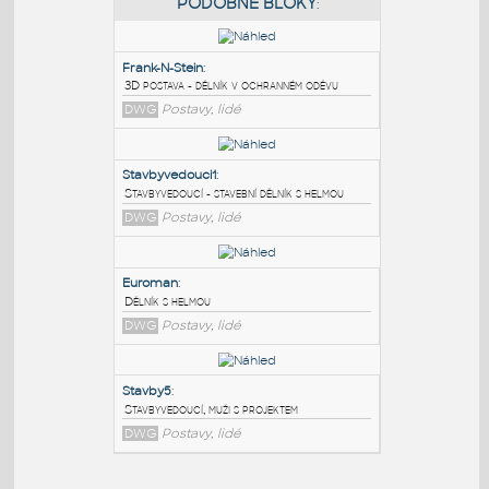
PODOBNÉ BLOKY
:
Frank-N-Stein
:
3D postava - dělník v ochranném oděvu
DWG
Postavy, lidé
Stavbyvedouci1
:
Stavbyvedoucí - stavební dělník s helmou
DWG
Postavy, lidé