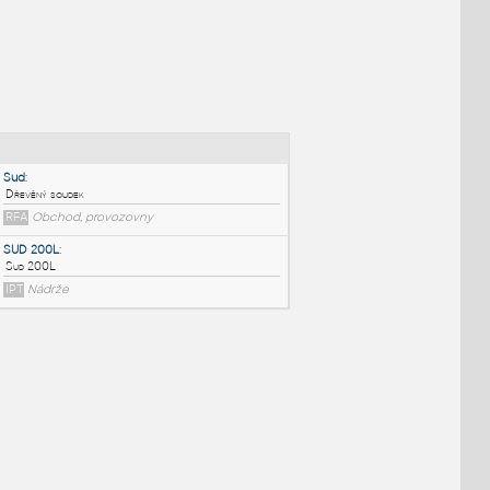
NÉ BLOKY
:
Sud
:
Dřevěný soudek
RFA
Obchod, provozovny
SUD 200L
:
Sud 200L