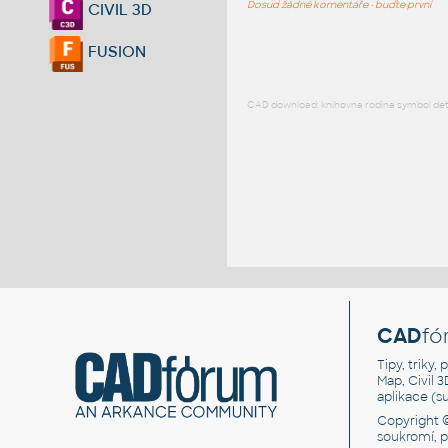
Dosud žádné komentáře - buďte první
CIVIL 3D
FUSION
CAD download: knihovna rodina symbol detai
CAD
fó
Tipy, triky
Map, Civil 
aplikace (
Copyright 
soukromí, 