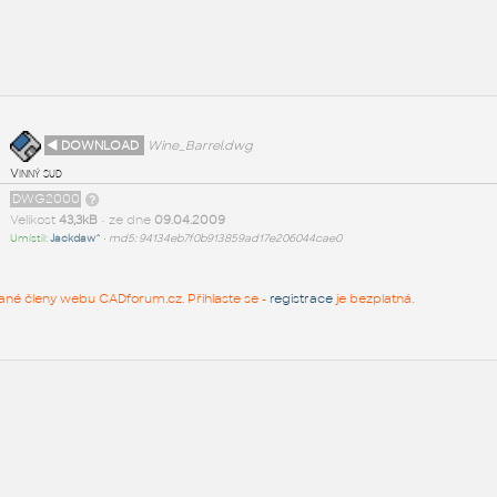
◄ DOWNLOAD
Wine_Barrel.dwg
Vinný sud
DWG2000
Velikost
43,3kB
• ze dne
09.04.2009
Umístil:
Jackdaw^
•
md5: 94134eb7f0b913859ad17e206044cae0
rované členy webu CADforum.cz. Přihlaste se -
registrace
je bezplatná.