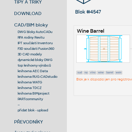
TIPY A TRIKY
Blok #4547
DOWNLOAD
CAD/BIM bloky
Wine Barrel
DWG bloky AutoCADu
RFA rodiny Revitu
IPT součásti Inventoru
F3D součásti Fusion360
3D CAD modely
dynamické bloky DWG
top knihovny výrobců
knihovna AEC Data
sud
na
víno
wine
barrel
wein
knihovna RUG-CADstudio
Blok je k dispozici jen pro regist
knihovna WATG
knihovna TDCZ
knihovna BIMproject
PARTcommunity
--
přidat blok - upload
PŘEVODNÍKY