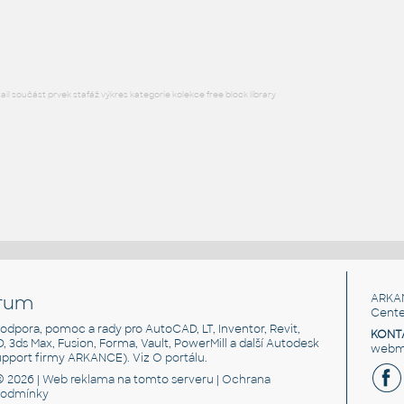
F3D
Průmysl
l součást prvek stafáž výkres kategorie kolekce free block library
rum
ARKA
Cente
, podpora, pomoc a rady pro AutoCAD, LT, Inventor, Revit,
KONT
3D, 3ds Max, Fusion, Forma, Vault, PowerMill a další Autodesk
webma
support firmy ARKANCE). Viz
O portálu
.
© 2026 |
Web reklama
na tomto serveru |
Ochrana
podmínky