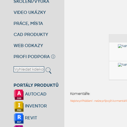
ŠKOLENÍ/VÝUKA
VIDEO UKÁZKY
PRÁCE, MÍSTA
CAD PRODUKTY
WEB ODKAZY
PROFI PODPORA
ⓘ
PORTÁLY PRODUKTŮ
AUTOCAD
Komentáře:
Nejste přihlášeni - nelze připojit komentá
INVENTOR
REVIT