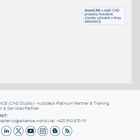
IPT
Nádrže
AutoCAD
a další CAD
produkty Autodesk
získáte výhodně u firmy
ARKANCE
NCE
(CAD Studio) - Autodesk Platinum Partner & Training
r & Services Partner
AKT:
ster.cz@arkance.world | tel. +420 910 970 111