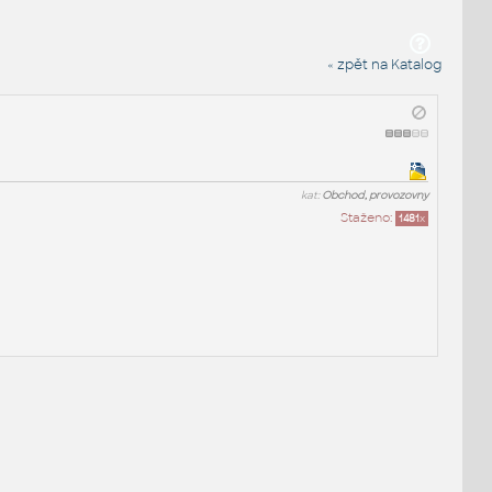
« zpět na Katalog
kat:
Obchod, provozovny
Staženo:
1481
x