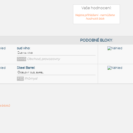
Vaše hodnocení:
Nejste přihlášeni - nemůžete
hodnotit blok
PODOB
sud víno
:
ře bloků
Sud na víno
DWG
Obchod, provozovny
Steel Barrel
:
Ocelový sud, barel