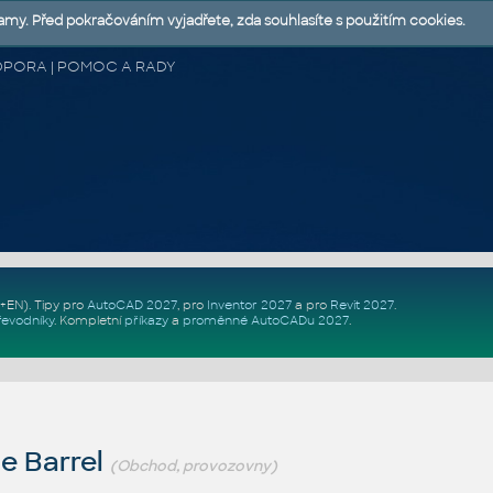
lamy. Před pokračováním vyjadřete, zda souhlasíte s použitím cookies.
 PODPORA | POMOC A RADY
Z+EN)
. Tipy pro
AutoCAD 2027
, pro
Inventor 2027
a pro
Revit 2027
.
řevodníky
.
Kompletní
příkazy
a
proměnné AutoCADu 2027
.
e Barrel
(Obchod, provozovny)