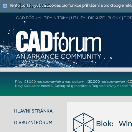
Tento portál využívá cookies pro funkce přihlášení a pro Google rek
CAD FÓRUM - TIPY A TRIKY | UTILITY | DISKUZE | BLOKY |
Přes 123.000 registrovaných u nás, celkem
1.130.000
registrovaných (C
Nový
Kalkulátor nosníků
,
Spirograf generátor
a
Regresní křivky
v sekci
P
HLAVNÍ STRÁNKA
Blok: Win
DISKUZNÍ FÓRUM