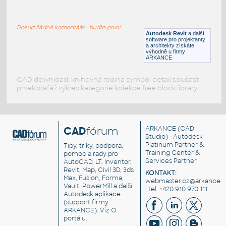
TechnoGym-Run
:
Cvičební stroj - běžící pás
Dosud žádné komentáře - buďte první
DWG
Sport
Autodesk Revit
a další
software pro projektanty
a architekty získáte
výhodně u firmy
ARKANCE
CAD download: knihovna rodina symbol detail součást
prvek stafáž výkres kategorie kolekce free block library
CAD
fórum
ARKANCE
(CAD
Studio) - Autodesk
Platinum Partner &
Tipy, triky, podpora,
Training Center &
pomoc a rady pro
Services Partner
AutoCAD, LT, Inventor,
Revit, Map, Civil 3D, 3ds
KONTAKT:
Max, Fusion, Forma,
webmaster.cz@arkance.w
Vault, PowerMill a další
| tel. +420 910 970 111
Autodesk aplikace
(support firmy
ARKANCE). Viz
O
portálu
.