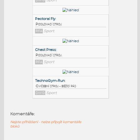
PODOBNÉ BLOKY
:
fitness
:
16 posilovacích strojů
DWG
Sport
Pectoral Fly
:
Posilovací stroj
RFA
Sport
Chest Press
:
Komentáře:
Posilovací stroj
RFA
Sport
Nejste přihlášeni - nelze připojit komentáře
bloků