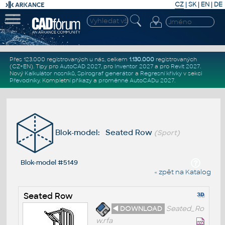
CZ
|
SK
|
EN
|
DE
Přes 123.000 registrovaných u nás, celkem
1.130.000
registrovaných
(CZ+EN)
. Tipy pro
AutoCAD 2027
, pro
Inventor 2027
a pro
Revit 2027
.
Nový
Kalkulátor nosníků
,
Spirograf generátor
a
Regresní křivky
v sekci
Převodníky
.
Kompletní
příkazy
a
proměnné AutoCADu 2027
.
Blok-model: Seated Row
(Sport)
Blok-model #5149
« zpět na Katalog
Seated Row
◄ DOWNLOAD
Seated_Ro
w.rfa