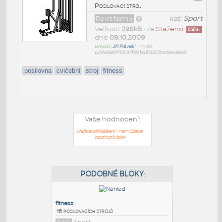
Posilovací stroj
Revit family
kat:
Sport
Velikost
296kB
• ze
Staženo:
5559
x
dne
09.10.2009
Umístil:
Jiří Plávek^
•
md5:
b344685ff55d7f92ba87007b1d9ed6e9
posilovna
cvičební
stroj
fitness
Vaše hodnocení:
Nejste přihlášeni - nemůžete
hodnotit blok