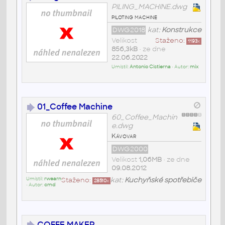
PILING_MACHINE.dwg
piloting machine
DWG2018
kat:
Konstrukce
Velikost
Staženo:
1193
x
856,3kB
• ze dne
22.06.2022
Umístil:
Antonio Cistierna
• Autor:
mix
01_Coffee Machine
60_Coffee_Machin
e.dwg
Kávovar
DWG2000
Velikost
1,06MB
• ze dne
09.08.2012
Umístil:
rwearn
Staženo:
kat:
Kuchyňské spotřebiče
28510
x
• Autor:
cmd
COFFE MAKER