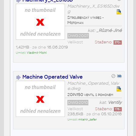
Machinery_X_ES165D.dw
g
Strojírenský výkres -
Motoman
kat:
_Různé-Jiné
DWG2007
Velikost
Staženo:
370
x
1,42MB
• ze dne
16.06.2019
Umístil:
Vladimír Michl
Machine Operated Valve
Machine_Operated_Valv
e.dwg
20IN150 ventil s pohonem
DWG2010
kat:
Ventily
Velikost
Staženo:
176
x
238,6kB
• ze dne
05.10.2018
Umístil:
mtahir_zafar