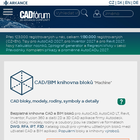
CZ
|
SK
|
EN
|
DE
Přes 123.000 registrovaných u nás, celkem
1.130.000
registrovaných
(CZ+EN)
. Tipy pro
AutoCAD 2027
, pro
Inventor 2027
a pro
Revit 2027
.
Nový
Kalkulátor nosníků
,
Spirograf generátor
a
Regresní křivky
v sekci
Převodníky
.
Kompletní
příkazy
a
proměnné AutoCADu 2027
.
CAD/BIM knihovna bloků
"Machine"
?
CAD bloky, modely, rodiny, symboly a detaily
Bezplatná knihovna CAD a BIM bloků
pro AutoCAD, AutoCAD LT, Revit,
Inventor, Fusion 360 a další 2D a 3D CAD aplikace firmy Autodesk.
CAD bloky, modely, rodiny a soubory jsou ke stažení ve formátech
DWG
,
RFA
,
IPT
,
F3D
. Katalog slouží pro výměnu užitečných bloků mezi
uživateli CAD a BIM aplikací.
Populární
bloky a knihovny
výrobců
.