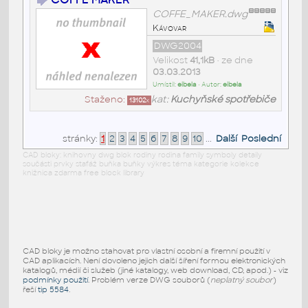
COFFE_MAKER.dwg
Kávovar
DWG2004
Velikost
41,1kB
• ze dne
03.03.2013
Umístil:
eibela
• Autor:
eibela
Staženo:
kat:
Kuchyňské spotřebiče
13102
x
stránky:
1
2
3
4
5
6
7
8
9
10
...
Další
Poslední
CAD bloky: knihovny dwg blok rodiny rodina family symboly detaily
součásti prvky stafáž buňka buňky výkres téma kategorie kolekce
knižnica zdarma free block library
CAD bloky je možno stahovat pro vlastní osobní a firemní použití v
CAD aplikacích. Není dovoleno jejich další šíření formou elektronických
katalogů, médií či služeb (jiné katalogy, web download, CD, apod.) - viz
podmínky použití
. Problém verze DWG souborů (
neplatný soubor
)
řeší
tip 5584
.