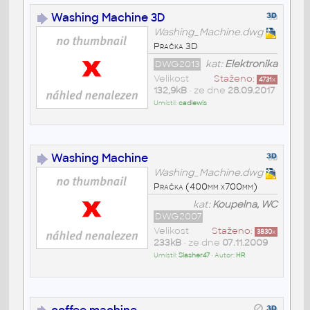
Washing Machine 3D
Washing_Machine.dwg
Pračka 3D
DWG2013
kat:
Elektronika
Velikost
Staženo:
4731
x
132,9kB
• ze dne
28.09.2017
Umístil:
cadlewis
Washing Machine
Washing_Machine.dwg
Pračka (400mm x700mm)
kat:
Koupelna, WC
DWG2007
Velikost
Staženo:
3830
x
233kB
• ze dne
07.11.2009
Umístil:
Slasher47
• Autor:
HR