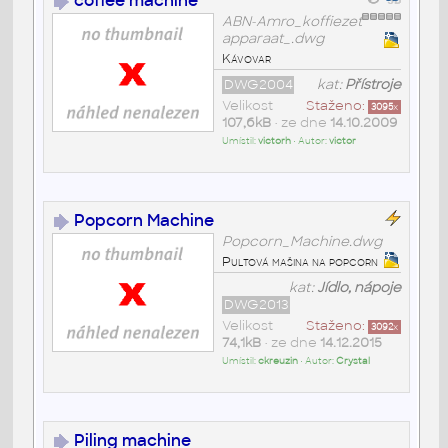
coffee machine
ABN-Amro_koffiezet
apparaat_.dwg
Kávovar
DWG2004
kat:
Přístroje
Velikost
Staženo:
3095
x
107,6kB
• ze dne
14.10.2009
Umístil:
victorh
• Autor:
victor
Popcorn Machine
Popcorn_Machine.dwg
Pultová mašina na popcorn
kat:
Jídlo, nápoje
DWG2013
Velikost
Staženo:
3092
x
74,1kB
• ze dne
14.12.2015
Umístil:
ckreuzin
• Autor:
Crystal
Piling machine