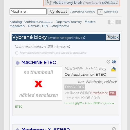
Vložit nový blok
(musíte být
přihlášeni
)
Podrobné hledání
Nápověda
Katalog
:
Architektura
•
Dopravní stavby
•
Elektro
•
/obecné
Mapování
•
Potrubí, TZB
•
Strojírenství
Vybrané bloky
:
blok
(zvolte kategorii vlevo)
Nalezeno celkem
126
záznamů
hromadné stahování není pro váš účet dostupné
MACHINE ETEC
MACHINE_ETEC.dwg
Obráběcí centrum ETEC
kat:
Nástroje, nářadí
DWG2007
Velikost
813kB
Staženo:
237
x
• ze dne
19.05.2013
Umístil:
gily26
• Autor:
GIBO
• Výrobce:
ETEC
Machinery_X_ES165D