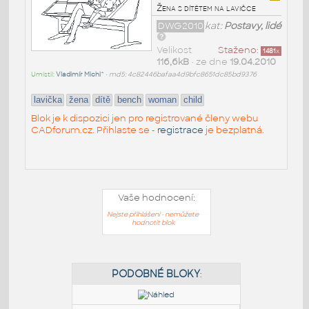
Žena s dítětem na lavičce
DWG2010
kat:
Postavy, lidé
Velikost
Staženo:
1481
x
116,6kB
• ze dne
19.04.2010
Umístil:
Vladimír Michl^
•
md5: 4c82446bafaa4d9bfc8651dc85bd9376
lavička
žena
dítě
bench
woman
child
Blok je k dispozici jen pro registrované členy webu
CADforum.cz. Přihlaste se -
registrace
je bezplatná.
Vaše hodnocení:
Nejste přihlášeni - nemůžete
hodnotit blok