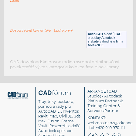
bloků
Perso_2D_FEM&ENF04
:
Žena s dvěma dětmi
Dosud žádné komentáře - buďte první
RFA
Postavy, lidé
AutoCAD
a další CAD
produkty Autodesk
získáte výhodně u firmy
ARKANCE
CAD download: knihovna rodina symbol detail součást
prvek stafáž výkres kategorie kolekce free block library
CAD
fórum
ARKANCE
(CAD
Studio) - Autodesk
Platinum Partner &
Tipy, triky, podpora,
Training Center &
pomoc a rady pro
Services Partner
AutoCAD, LT, Inventor,
Revit, Map, Civil 3D, 3ds
KONTAKT:
Max, Fusion, Forma,
webmaster.cz@arkance.w
Vault, PowerMill a další
| tel. +420 910 970 111
Autodesk aplikace
(support firmy