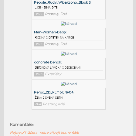
PODOBNÉ BLOKY
:
People_Rudy_Wicaksono_Block 3
:
Lidé - žena, dítě
DWG
Postavy, lidé
Man-Woman-Baby
:
Rodina s dítětem na kárce
DWG
Postavy, lidé
concrete bench
:
Komentáře:
Betonová lavička s ozdbobami
Nejste přihlášeni - nelze připojit komentáře
DWG
Exteriéry