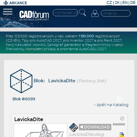
CZ
|
SK
|
EN
|
DE
Přes 123.000 registrovaných u nás, celkem
1.130.000
registrovaných
(CZ+EN)
. Tipy pro
AutoCAD 2027
, pro
Inventor 2027
a pro
Revit 2027
.
Nový
Kalkulátor nosníků
,
Spirograf generátor
a
Regresní křivky
v sekci
Převodníky
.
Kompletní
příkazy
a
proměnné AutoCADu 2027
.
Blok: LavickaDite
(Postavy, lidé)
Blok #6099
« zpět na Katalog
LavickaDite
◄ DOWNLOAD
LavickaDite.dwg