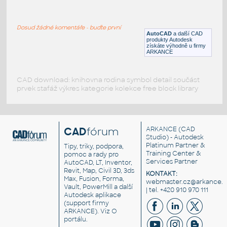
ANSA-100S
:
ANSA-100S kuchyňský dřez
Dosud žádné komentáře - buďte první
RFA
Dřezy
AutoCAD
a další CAD
produkty Autodesk
získáte výhodně u firmy
ARKANCE
CAD download: knihovna rodina symbol detail součást
prvek stafáž výkres kategorie kolekce free block library
CAD
fórum
ARKANCE
(CAD
Studio) - Autodesk
Platinum Partner &
Tipy, triky, podpora,
Training Center &
pomoc a rady pro
Services Partner
AutoCAD, LT, Inventor,
Revit, Map, Civil 3D, 3ds
KONTAKT:
Max, Fusion, Forma,
webmaster.cz@arkance.w
Vault, PowerMill a další
| tel. +420 910 970 111
Autodesk aplikace
(support firmy
ARKANCE). Viz
O
portálu
.