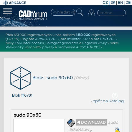
CZ
|
SK
|
EN
|
DE
Přes 123.000 registrovaných u nás, celkem
1.130.000
registrovaných
(CZ+EN)
. Tipy pro
AutoCAD 2027
, pro
Inventor 2027
a pro
Revit 2027
.
Nový
Kalkulátor nosníků
,
Spirograf generátor
a
Regresní křivky
v sekci
Převodníky
.
Kompletní
příkazy
a
proměnné AutoCADu 2027
.
Blok: sudo 90x60
(Dřezy)
Blok #6781
« zpět na Katalog
sudo 90x60
◄ DOWNLOAD
sudo
_90x60.dwg