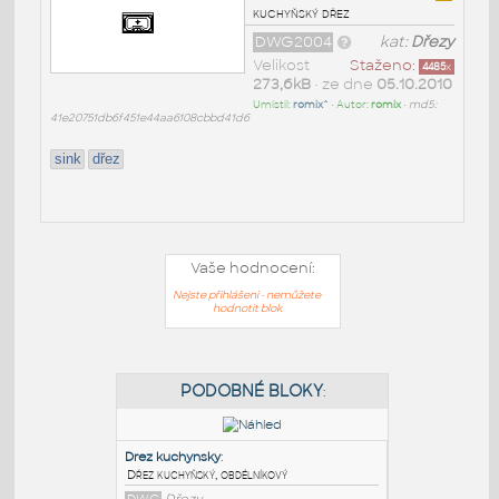
kuchyňský dřez
DWG2004
kat:
Dřezy
Velikost
Staženo:
4485
x
273,6kB
• ze dne
05.10.2010
Umístil:
romix^
• Autor:
romix
•
md5:
41e20751db6f451e44aa6108cbbd41d6
sink
dřez
Vaše hodnocení:
Nejste přihlášeni - nemůžete
hodnotit blok