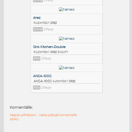
PODOBNÉ BLOKY
:
Drez kuchynsky
:
Dřez kuchyňský, obdélníkový
DWG
Dřezy
drez
:
Kuchyňský dřez
DWG
Dřezy
Sink Kitchen-Double
:
Komentáře:
Kuchyňský dřez dvojitý
RFA
Dřezy
Nejste přihlášeni - nelze připojit komentáře
bloků