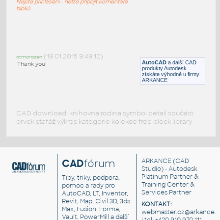
Nejste přihlášeni - nelze připojit komentáře
DWG
Létající
bloků
Boing_747_3D
:
3D Boeing 747, jednoduchý model
(19.01.2015 9:49:12)
otmorozen
AutoCAD
a další CAD
DWG
_Různé-Jiné
Thank you!
produkty Autodesk
získáte výhodně u firmy
ARKANCE
CAD download: knihovna rodina symbol detail součást
prvek stafáž výkres kategorie kolekce free block library
CAD
fórum
ARKANCE
(CAD
Studio) - Autodesk
Platinum Partner &
Tipy, triky, podpora,
Training Center &
pomoc a rady pro
Services Partner
AutoCAD, LT, Inventor,
Revit, Map, Civil 3D, 3ds
KONTAKT:
Max, Fusion, Forma,
webmaster.cz@arkance.w
Vault, PowerMill a další