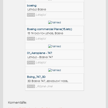
PODOBNÉ BLOKY
:
boeing
:
Letadlo Boeing
DWG
Létající
Boeing commercial Plane(15Jets)
:
15 tryskových letadel Boeing
DWG
Létající
01_Aeroplane - 747
:
Komentáře:
Letadlo - Boeing 747