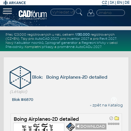
CZ
|
SK
|
EN
|
DE
Přes 123.000 registrovaných u nás, celkem
1.130.000
registrovaných
(CZ+EN)
. Tipy pro
AutoCAD 2027
, pro
Inventor 2027
a pro
Revit 2027
.
Nový
Kalkulátor nosníků
,
Spirograf generátor
a
Regresní křivky
v sekci
Převodníky
.
Kompletní
příkazy
a
proměnné AutoCADu 2027
.
Blok: Boing Airplanes-2D detailed
(Létající)
Blok #6870
« zpět na Katalog
Boing Airplanes-2D detailed
◄ DOWNLOAD