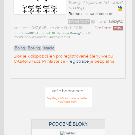
Boing_Airplanes-2D_detail
ed.dwg
Boeingy - detailní pohledy
DWG2007
kat:
Létající
Velikost
1017,6kB
• ze dne
01.11.2010
Staženo:
2395
x
Umístil:
suki19^
• Autor:
suki 19
• Výrobce:
Boeing^
•
md5:
9eccb25d58ce76690b124ba89b7a1c7d
Boing
Boeing
letadlo
Blok je k dispozici jen pro registrované členy webu
CADforum.cz. Přihlaste se -
registrace
je bezplatná.
Vaše hodnocení:
Nejste přihlášeni - nemůžete
hodnotit blok