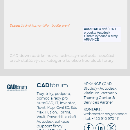
7_09
:
Sonda vrtaná
Dosud žádné komentáře - buďte první
DWG
Těžba, sondáž
AutoCAD
a další CAD
produkty Autodesk
získáte výhodně u firmy
ARKANCE
CAD download: knihovna rodina symbol detail součást
prvek stafáž výkres kategorie kolekce free block library
CAD
fórum
ARKANCE
(CAD
Studio) - Autodesk
Platinum Partner &
Tipy, triky, podpora,
Training Center &
pomoc a rady pro
Services Partner
AutoCAD, LT, Inventor,
Revit, Map, Civil 3D, 3ds
KONTAKT:
Max, Fusion, Forma,
webmaster.cz@arkance.w
Vault, PowerMill a další
| tel. +420 910 970 111
Autodesk aplikace
(support firmy