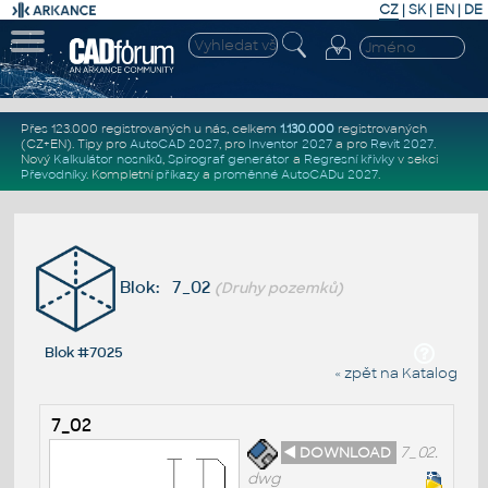
CZ
|
SK
|
EN
|
DE
Přes 123.000 registrovaných u nás, celkem
1.130.000
registrovaných
(CZ+EN)
. Tipy pro
AutoCAD 2027
, pro
Inventor 2027
a pro
Revit 2027
.
Nový
Kalkulátor nosníků
,
Spirograf generátor
a
Regresní křivky
v sekci
Převodníky
.
Kompletní
příkazy
a
proměnné AutoCADu 2027
.
Blok: 7_02
(Druhy pozemků)
Blok #7025
« zpět na Katalog
7_02
◄ DOWNLOAD
7_02.
dwg