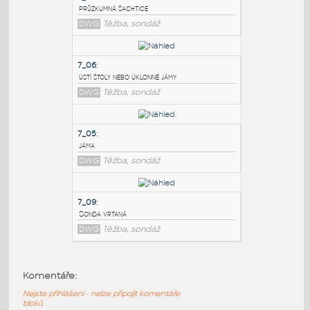
PODOBNÉ BLOKY
:
7_07
:
průzkumná šachtice
DWG
Těžba, sondáž
7_06
:
ústí štoly nebo úklonné jámy
DWG
Těžba, sondáž
7_05
:
Komentáře:
jáma
Nejste přihlášeni - nelze připojit komentáře
DWG
Těžba, sondáž
bloků