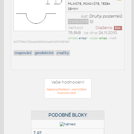
Hliniště, pískoviště, těžba
zeminy
kat:
Druhy pozemků
DWG2010
Velikost
Staženo:
824
x
76,8kB
• ze dne
24.11.2010
Umístil:
artap^
• Autor:
artap
•
md5:
b077f4b272bce64842dce63d5f4387e5
mapování
geodetické
značky
Vaše hodnocení:
Nejste přihlášeni - nemůžete
hodnotit blok