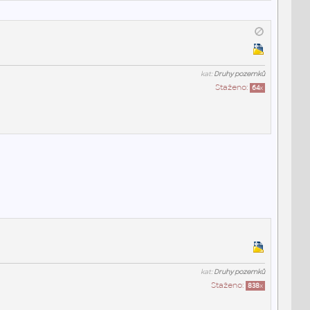
kat:
Druhy pozemků
Staženo:
64
x
kat:
Druhy pozemků
Staženo:
838
x