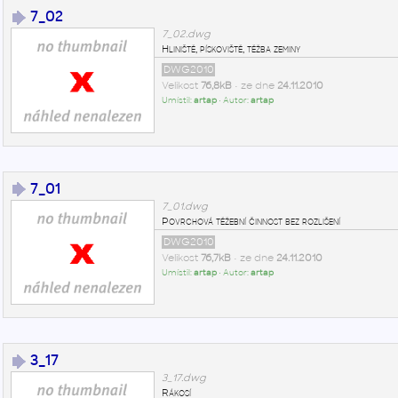
7_02
7_02.dwg
Hliniště, pískoviště, těžba zeminy
DWG2010
Velikost
76,8kB
• ze dne
24.11.2010
Umístil:
artap
• Autor:
artap
7_01
7_01.dwg
Povrchová těžební činnost bez rozlišení
DWG2010
Velikost
76,7kB
• ze dne
24.11.2010
Umístil:
artap
• Autor:
artap
3_17
3_17.dwg
Rákosí