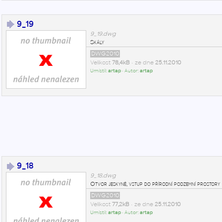
9_19
9_19.dwg
Skály
DWG2010
Velikost
78,4kB
• ze dne
25.11.2010
Umístil:
artap
• Autor:
artap
9_18
9_18.dwg
Otvor jeskyně, vstup do přírodní podzemní prostory
DWG2010
Velikost
77,2kB
• ze dne
25.11.2010
Umístil:
artap
• Autor:
artap