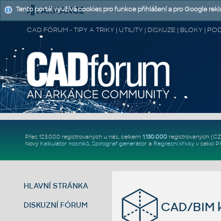
Tento portál využívá cookies pro funkce přihlášení a pro Google rek
CAD FÓRUM - TIPY A TRIKY | UTILITY | DISKUZE | BLOKY |
Přes 123.000 registrovaných u nás, celkem
1.130.000
registrovaných (C
Nový
Kalkulátor nosníků
,
Spirograf generátor
a
Regresní křivky
v sekci
P
HLAVNÍ STRÁNKA
CAD/BIM k
DISKUZNÍ FÓRUM