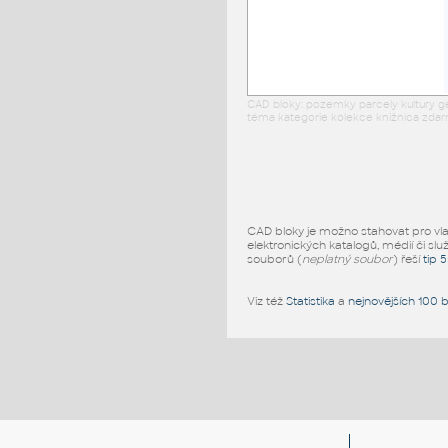
CAD bloky: pozemky parcely kultury g
téma kategorie kolekce knižnica zdarm
CAD bloky je možno stahovat pro vlast
elektronických katalogů, médií či slu
souborů (
neplatný soubor
) řeší
tip 
Viz též
Statistika
a
nejnovějších 100 