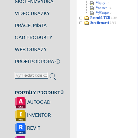
ŠKOLENÍ/VÝUKA
Vlajky
10
Vodstvo
14
VIDEO UKÁZKY
Výškopis
2
Potrubí, TZB
3119
Strojírenství
3766
PRÁCE, MÍSTA
CAD PRODUKTY
WEB ODKAZY
PROFI PODPORA
ⓘ
PORTÁLY PRODUKTŮ
AUTOCAD
INVENTOR
REVIT