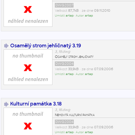
DWG2007
Velikost
87,7kB
• ze dne
09.11.2010
Umístil:
artap
• Autor:
artap
Osamělý strom jehličnatý 3.19
3_19.dwg
Osamělý strom jehličnatý
DWG2004
Velikost
33,9kB
• ze dne
07.09.2006
Umístil:
artap
• Autor:
artap
Kulturní památka 3.18
3_18.dwg
Nemovitá kulturní památka
DWG2004
Velikost
33,9kB
• ze dne
07.09.2006
Umístil:
artap
• Autor:
artap