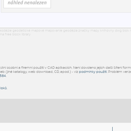
eodézie geodetické mapové mapovanie geodézia značky mapy knihovny dwg blok rodin
a free block library
ní osobní a firemní použití v CAD aplikacích. Není dovoleno jejich další šíření for
žeb (jiné katalogy, web download, CD, apod.) - viz
podmínky použití
. Problém ver
5584
.
bloků
.