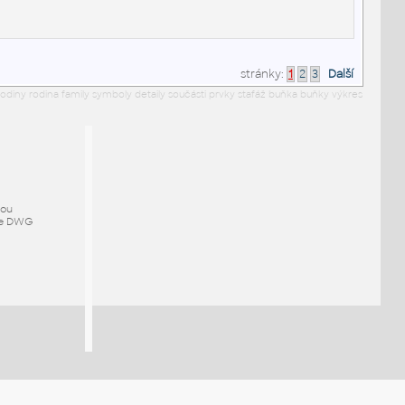
stránky:
1
2
3
Další
y rodina family symboly detaily součásti prvky stafáž buňka buňky výkres
mou
ze DWG