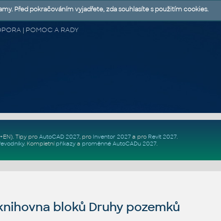
lamy. Před pokračováním vyjadřete, zda souhlasíte s použitím cookies.
 PODPORA | POMOC A RADY
Z+EN)
. Tipy pro
AutoCAD 2027
, pro
Inventor 2027
a pro
Revit 2027
.
řevodníky
.
Kompletní
příkazy
a
proměnné AutoCADu 2027
.
nihovna bloků Druhy pozemků