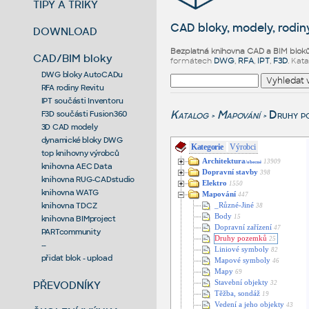
TIPY A TRIKY
CAD bloky, modely, rodiny
DOWNLOAD
Bezplatná knihovna CAD a BIM blok
CAD/BIM bloky
formátech
DWG
,
RFA
,
IPT
,
F3D
. Kat
DWG bloky AutoCADu
RFA rodiny Revitu
IPT součásti Inventoru
Katalog
Mapování
Druhy p
F3D součásti Fusion360
>
>
3D CAD modely
dynamické bloky DWG
Kategorie
Výrobci
top knihovny výrobců
Architektura
13909
/obecné
knihovna AEC Data
Dopravní stavby
398
knihovna RUG-CADstudio
Elektro
1550
knihovna WATG
Mapování
447
knihovna TDCZ
_Různé-Jiné
38
Body
15
knihovna BIMproject
Dopravní zařízení
47
PARTcommunity
Druhy pozemků
25
--
Liniové symboly
82
přidat blok - upload
Mapové symboly
46
Mapy
69
PŘEVODNÍKY
Stavební objekty
32
Těžba, sondáž
19
Vedení a jeho objekty
43