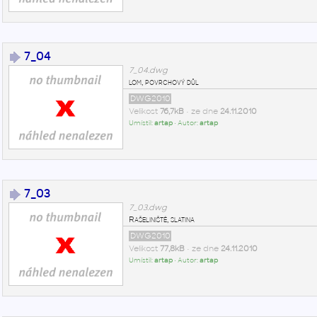
7_04
7_04.dwg
lom, povrchový důl
DWG2010
Velikost
76,7kB
• ze dne
24.11.2010
Umístil:
artap
• Autor:
artap
7_03
7_03.dwg
Rašeliniště, slatina
DWG2010
Velikost
77,8kB
• ze dne
24.11.2010
Umístil:
artap
• Autor:
artap