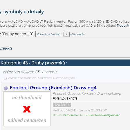
, symboly a detaily
ů
pro AutoCAD, AutoCAD LT, Revit, Inventor, Fusion 360 a další 2D a 3D CAD aplikac
alog slouží pro výměnu užitečných bloků mezi uživateli CAD a BIM aplikací.
Populár
Podrobné hledání
Nápověda
ozemků
Kategorie 43 - Druhy pozemků :
Nalezeno celkem
25
záznamů
hromadné stahování není pro váš účet dostupné
Football Ground (Kamlesh) Drawing4
Football_Ground_Kamlesh_Drawing4.dwg
Fotbalové hřiště
DWG2007
Velikost
54,5kB
• ze dne
25.03.2011
Umístil:
kamnasha
• Autor:
Kamlesh Nandgaonkar