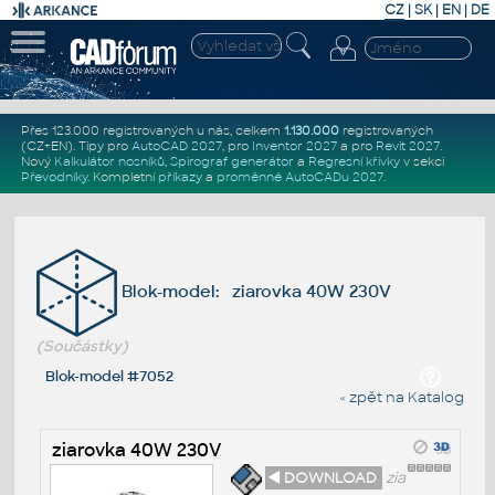
CZ
|
SK
|
EN
|
DE
Přes 123.000 registrovaných u nás, celkem
1.130.000
registrovaných
(CZ+EN)
. Tipy pro
AutoCAD 2027
, pro
Inventor 2027
a pro
Revit 2027
.
Nový
Kalkulátor nosníků
,
Spirograf generátor
a
Regresní křivky
v sekci
Převodníky
.
Kompletní
příkazy
a
proměnné AutoCADu 2027
.
Blok-model: ziarovka 40W 230V
(Součástky)
Blok-model #7052
« zpět na Katalog
ziarovka 40W 230V
◄ DOWNLOAD
zia