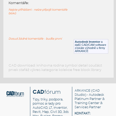
3D EDISON LIGHT BULB
:
Komentáře:
Žárovka, edisonka - závit E27
Nejste přihlášeni - nelze připojit komentáře
bloků
DWG
Osvětlení
BULB Fluorescent
:
Fluorescentní žárovka
Dosud žádné komentáře - buďte první
Autodesk Inventor
a
F3D
Součástky
další CAD/CAM software
získáte výhodně u firmy
ARKANCE
CAD download: knihovna rodina symbol detail součást
prvek stafáž výkres kategorie kolekce free block library
CAD
fórum
ARKANCE
(CAD
Studio) - Autodesk
Platinum Partner &
Tipy, triky, podpora,
Training Center &
pomoc a rady pro
Services Partner
AutoCAD, LT, Inventor,
Revit, Map, Civil 3D, 3ds
KONTAKT: