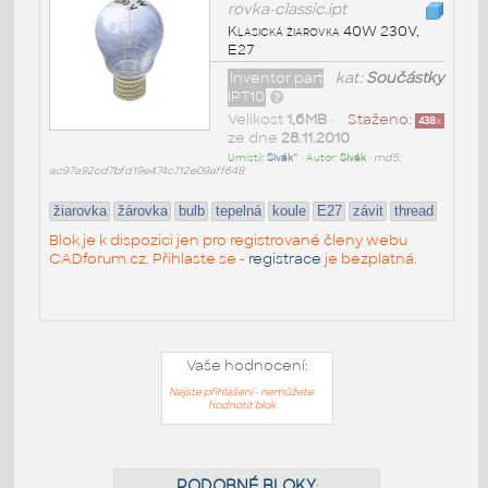
rovka-classic.ipt
Klasická žiarovka 40W 230V,
E27
Inventor part
kat:
Součástky
IPT10
Velikost
1,6MB
•
Staženo:
438
x
ze dne
28.11.2010
Umístil:
Sivák^
• Autor:
Sivák
•
md5:
ac97a92cd7bfd19e474c712e09aff648
žiarovka
žárovka
bulb
tepelná
koule
E27
závit
thread
Blok je k dispozici jen pro registrované členy webu
CADforum.cz. Přihlaste se -
registrace
je bezplatná.
Vaše hodnocení:
Nejste přihlášeni - nemůžete
hodnotit blok