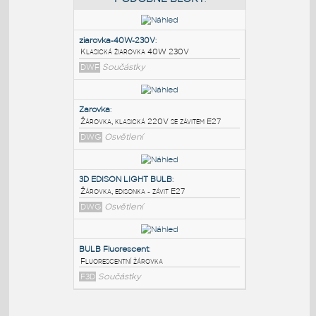
PODOBNÉ BLOKY
:
ziarovka-40W-230V
:
Klasická žiarovka 40W 230V
DWF
Součástky
Zarovka
:
Žárovka, klasická 220V se závitem E27
DWG
Osvětlení