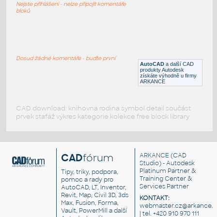
Nejste přihlášeni - nelze připojit komentáře
DWG
Stoly
bloků
FURNITURE.3d
:
Konferenční stůl 4000 mm
Dosud žádné komentáře - buďte první
AutoCAD
a další CAD
DWG
Stoly
produkty Autodesk
získáte výhodně u firmy
ARKANCE
CAD download: knihovna rodina symbol detail součást
prvek stafáž výkres kategorie kolekce free block library
CAD
fórum
ARKANCE
(CAD
Studio) - Autodesk
Platinum Partner &
Tipy, triky, podpora,
Training Center &
pomoc a rady pro
Services Partner
AutoCAD, LT, Inventor,
Revit, Map, Civil 3D, 3ds
KONTAKT:
Max, Fusion, Forma,
webmaster.cz@arkance.w
Vault, PowerMill a další
| tel. +420 910 970 111