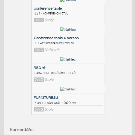
PODOBNÉ BLOKY
:
conferense table
:
221 - konferenční stůl
DWG
Stoly
Conference table 4 person
:
Kulatý konferenční stolek
DWG
Nábytek
RBD 16
:
Komentáře:
Sada konferenčních stolků