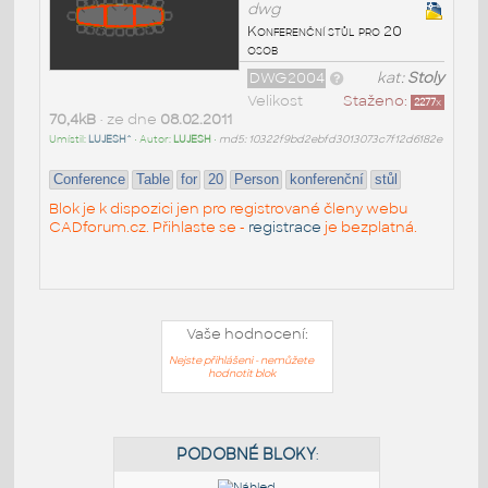
dwg
Konferenční stůl pro 20
osob
DWG2004
kat:
Stoly
Velikost
Staženo:
2277
x
70,4kB
• ze dne
08.02.2011
Umístil:
LUJESH^
• Autor:
LUJESH
•
md5: 10322f9bd2ebfd3013073c7f12d6182e
Conference
Table
for
20
Person
konferenční
stůl
Blok je k dispozici jen pro registrované členy webu
CADforum.cz. Přihlaste se -
registrace
je bezplatná.
Vaše hodnocení:
Nejste přihlášeni - nemůžete
hodnotit blok