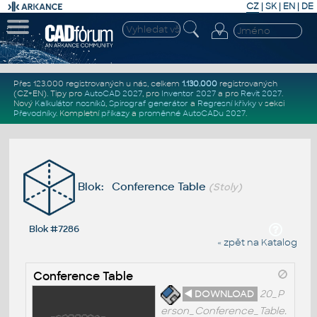
CZ
|
SK
|
EN
|
DE
Přes 123.000 registrovaných u nás, celkem
1.130.000
registrovaných
(CZ+EN)
. Tipy pro
AutoCAD 2027
, pro
Inventor 2027
a pro
Revit 2027
.
Nový
Kalkulátor nosníků
,
Spirograf generátor
a
Regresní křivky
v sekci
Převodníky
.
Kompletní
příkazy
a
proměnné AutoCADu 2027
.
Blok: Conference Table
(Stoly)
Blok #7286
« zpět na Katalog
Conference Table
◄ DOWNLOAD
20_P
erson_Conference_Table.