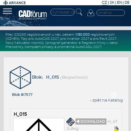
CZ
|
SK
|
EN
|
DE
Přes 123.000 registrovaných u nás, celkem
1.130.000
registrovaných
(CZ+EN)
. Tipy pro
AutoCAD 2027
, pro
Inventor 2027
a pro
Revit 2027
.
Nový
Kalkulátor nosníků
,
Spirograf generátor
a
Regresní křivky
v sekci
Převodníky
.
Kompletní
příkazy
a
proměnné AutoCADu 2027
.
Blok: H_015
(Bezpečnost)
Blok #7577
« zpět na Katalog
H_015
◄ DOWNLOAD
H_01
5.dwg