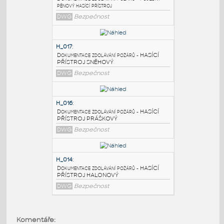
PODOBNÉ BLOKY
:
H_036
:
Dokumentace zdolávání požárů - pojízdný
pěnový hasící přístroj
DWG
Bezpečnost
H_017
:
Dokumentace zdolávání požárů - HASÍCÍ
PŘÍSTROJ SNĚHOVÝ
DWG
Bezpečnost
H_016
:
Dokumentace zdolávání požárů - HASÍCÍ
PŘÍSTROJ PRÁŠKOVÝ
Komentáře: