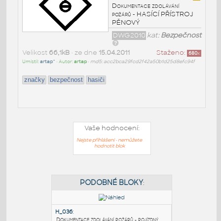
Dokumentace zdolávání
požárů - HASÍCÍ PŘÍSTROJ
PĚNOVÝ
DWG2010
kat:
Bezpečnost
Velikost
66,1kB
• ze dne
15.04.2011
Staženo:
680
x
Umístil:
artap^
• Autor:
artap
•
md5: acc2bca29fcd2f42a50b1d25d8efc94f
značky
bezpečnost
hasiči
Vaše hodnocení:
Nejste přihlášeni - nemůžete
hodnotit blok