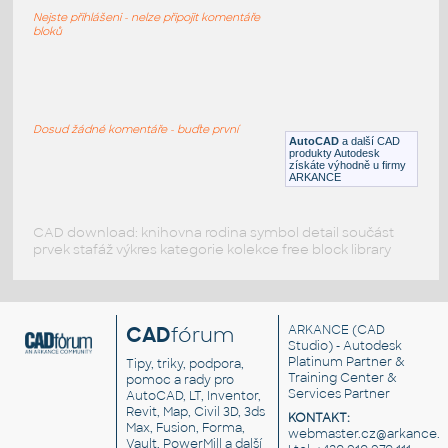
DWG
Bezpečnost
Nejste přihlášeni - nelze připojit komentáře
bloků
H_014
:
Dokumentace zdolávání požárů - HASÍCÍ
PŘÍSTROJ HALONOVÝ
Dosud žádné komentáře - buďte první
AutoCAD
a další CAD
DWG
Bezpečnost
produkty Autodesk
získáte výhodně u firmy
ARKANCE
CAD download: knihovna rodina symbol detail součást
prvek stafáž výkres kategorie kolekce free block library
CAD
fórum
ARKANCE
(CAD
Studio) - Autodesk
Platinum Partner &
Tipy, triky, podpora,
Training Center &
pomoc a rady pro
Services Partner
AutoCAD, LT, Inventor,
Revit, Map, Civil 3D, 3ds
KONTAKT:
Max, Fusion, Forma,
webmaster.cz@arkance.w
Vault, PowerMill a další