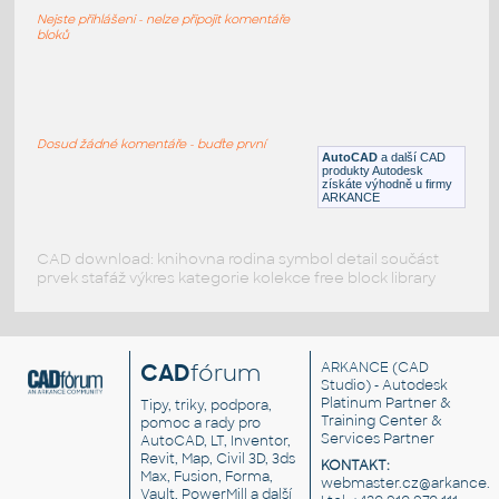
DWG
Bezpečnost
Nejste přihlášeni - nelze připojit komentáře
bloků
H_032
:
Dokumentace zdolávání požárů - vedlejší
uzávěr vody
Dosud žádné komentáře - buďte první
AutoCAD
a další CAD
DWG
Bezpečnost
produkty Autodesk
získáte výhodně u firmy
ARKANCE
CAD download: knihovna rodina symbol detail součást
prvek stafáž výkres kategorie kolekce free block library
CAD
fórum
ARKANCE
(CAD
Studio) - Autodesk
Platinum Partner &
Tipy, triky, podpora,
Training Center &
pomoc a rady pro
Services Partner
AutoCAD, LT, Inventor,
Revit, Map, Civil 3D, 3ds
KONTAKT:
Max, Fusion, Forma,
webmaster.cz@arkance.w
Vault, PowerMill a další