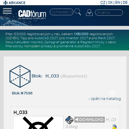
CZ
|
SK
|
EN
|
DE
Přes 123.000 registrovaných u nás, celkem
1.130.000
registrovaných
(CZ+EN)
. Tipy pro
AutoCAD 2027
, pro
Inventor 2027
a pro
Revit 2027
.
Nový
Kalkulátor nosníků
,
Spirograf generátor
a
Regresní křivky
v sekci
Převodníky
.
Kompletní
příkazy
a
proměnné AutoCADu 2027
.
Blok: H_033
(Bezpečnost)
Blok #7598
« zpět na Katalog
H_033
◄ DOWNLOAD
H_03
3.dwg