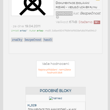
Dokumentace zdolávání
požárů - vedlejší uzávěr plynu
DWG2010
kat:
Bezpečnost
Velikost
67kB
Staženo:
581
x
• ze dne
19.04.2011
Umístil:
artap^
• Autor:
artap
•
md5: 3dba49247f6841df600efdb01fa694c3
značky
bezpečnost
hasiči
Vaše hodnocení:
Nejste přihlášeni - nemůžete
hodnotit blok