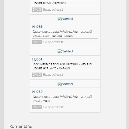
PODOBNÉ BLOKY
:
H_029
:
Dokumentace zdolávání požárů - hlavní
uzávěr plynu v podniku
DWG
Bezpečnost
H_035
:
Dokumentace zdolávání požárů - vedlejší
uzávěr elektrického proudu
DWG
Bezpečnost
H_034
:
Dokumentace zdolávání požárů - vedlejší
uzávěr hořlavých kapalin
Komentáře: