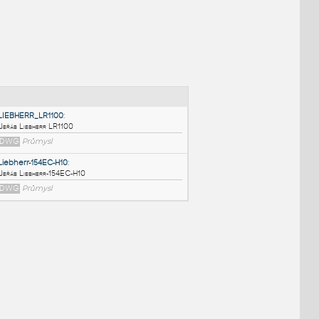
NÉ BLOKY
:
LIEBHERR_LR1100
:
Jeřáb Liebherr LR1100
DWG
Průmysl
Liebherr-154EC-H10
:
Jeřáb Liebherr-154EC-H10