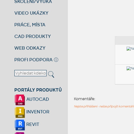
ŠKOLENÍ/VÝUKA
VIDEO UKÁZKY
PRÁCE, MÍSTA
CAD PRODUKTY
WEB ODKAZY
PROFI PODPORA
ⓘ
PORTÁLY PRODUKTŮ
AUTOCAD
Komentáře:
Nejste přihlášeni - nelze připojit komentá
INVENTOR
REVIT