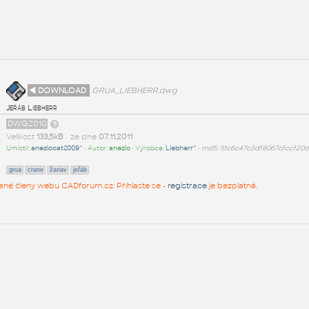
◄ DOWNLOAD
GRUA_LIEBHERR.dwg
Jeřáb Liebherr
DWG2010
Velikost
133,5kB
• ze dne
07.11.2011
Umístil:
aneziocat2009^
• Autor:
anezio
• Výrobce:
Liebherr^
•
md5: 51c6c47c3df8067cfccf20
grua
crane
žariav
jeřáb
rované členy webu CADforum.cz. Přihlaste se -
registrace
je bezplatná.