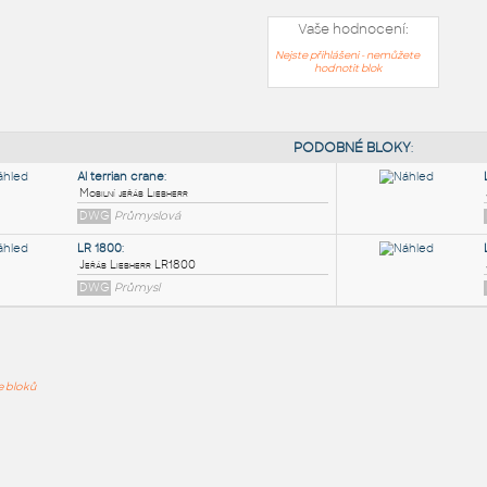
Vaše hodnocení:
Nejste přihlášeni - nemůžete
hodnotit blok
PODOB
Al terrian crane
:
ře bloků
Mobilní jeřáb Liebherr
DWG
Průmyslová
LR 1800
:
Jeřáb Liebherr LR1800