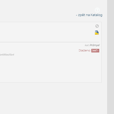
« zpět na Katalog
kat:
Průmysl
Staženo:
3447
x
de486ed9a4