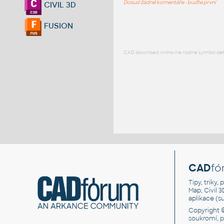
Dosud žádné komentáře - buďte první
CIVIL 3D
FUSION
CAD download: knihovna rodina symbol detai
CAD
fó
Tipy, triky
Map, Civil 
aplikace (
Copyright 
soukromí, 