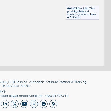
DWG
Průmysl
AutoCAD
a další CAD
produkty Autodesk
získáte výhodně u firmy
ARKANCE
NCE
(CAD Studio) - Autodesk Platinum Partner & Training
r & Services Partner
AKT:
ster.cz@arkance.world | tel. +420 910 970 111