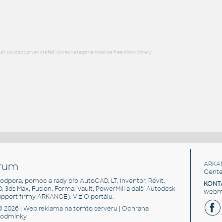
DWG
Průmysl
l součást prvek stafáž výkres kategorie kolekce free block library
rum
ARKA
Cente
, podpora, pomoc a rady pro AutoCAD, LT, Inventor, Revit,
KONT
3D, 3ds Max, Fusion, Forma, Vault, PowerMill a další Autodesk
webma
support firmy ARKANCE). Viz
O portálu
.
© 2026 |
Web reklama
na tomto serveru |
Ochrana
podmínky