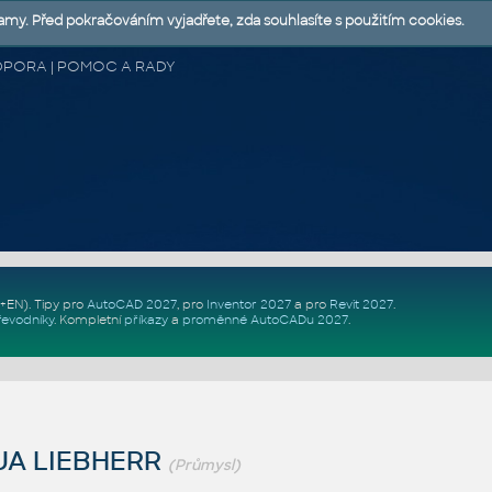
lamy. Před pokračováním vyjadřete, zda souhlasíte s použitím cookies.
 PODPORA | POMOC A RADY
Z+EN)
. Tipy pro
AutoCAD 2027
, pro
Inventor 2027
a pro
Revit 2027
.
řevodníky
.
Kompletní
příkazy
a
proměnné AutoCADu 2027
.
UA LIEBHERR
(Průmysl)