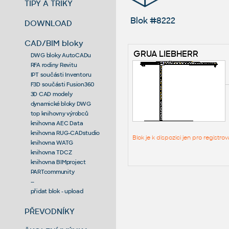
TIPY A TRIKY
Blok #8222
DOWNLOAD
CAD/BIM bloky
GRUA LIEBHERR
DWG bloky AutoCADu
RFA rodiny Revitu
IPT součásti Inventoru
F3D součásti Fusion360
3D CAD modely
dynamické bloky DWG
top knihovny výrobců
knihovna AEC Data
knihovna RUG-CADstudio
Blok je k dispozici jen pro regist
knihovna WATG
knihovna TDCZ
knihovna BIMproject
PARTcommunity
--
přidat blok - upload
PŘEVODNÍKY