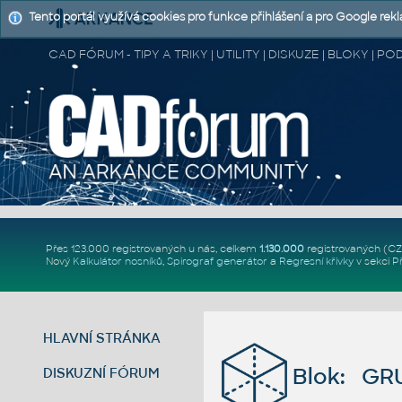
Tento portál využívá cookies pro funkce přihlášení a pro Google rek
CAD FÓRUM - TIPY A TRIKY | UTILITY | DISKUZE | BLOKY |
Přes 123.000 registrovaných u nás, celkem
1.130.000
registrovaných (C
Nový
Kalkulátor nosníků
,
Spirograf generátor
a
Regresní křivky
v sekci
P
HLAVNÍ STRÁNKA
Blok: GR
DISKUZNÍ FÓRUM