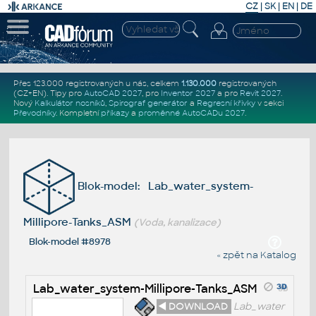
CZ
|
SK
|
EN
|
DE
Přes 123.000 registrovaných u nás, celkem
1.130.000
registrovaných
(CZ+EN)
. Tipy pro
AutoCAD 2027
, pro
Inventor 2027
a pro
Revit 2027
.
Nový
Kalkulátor nosníků
,
Spirograf generátor
a
Regresní křivky
v sekci
Převodníky
.
Kompletní
příkazy
a
proměnné AutoCADu 2027
.
Blok-model: Lab_water_system-
Millipore-Tanks_ASM
(Voda, kanalizace)
Blok-model #8978
« zpět na Katalog
Lab_water_system-Millipore-Tanks_ASM
◄ DOWNLOAD
Lab_water