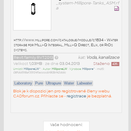
_system-Millipore-Tanks_ASM.rf
a
http://www.millipore.com/catalogue/module/c1834 - Water
storage for Milli-Q Integral, Milli-Q Direct, Elix, or RiOs
systems.
Revit family RVT2013
kat:
Voda, kanalizace
Velikost
1,03MB
• ze dne
03.04.2013
Staženo:
426
x
Umístil:
MilliporeLW^
• Autor:
MilliporeLW
• Výrobce:
Millipore^
•
md5:
08fdd518af35134faccccb180b142ddc
Laboratory
Pure
Ultrapure
Water
Labwater
Blok je k dispozici jen pro registrované členy webu
CADforum.cz. Přihlaste se -
registrace
je bezplatná.
Vaše hodnocení: