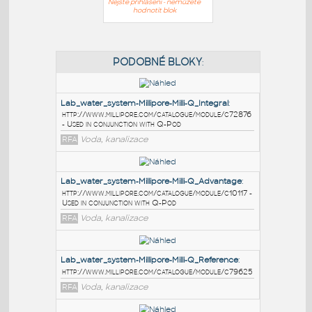
Nejste přihlášeni - nemůžete
hodnotit blok
PODOBNÉ BLOKY
:
Lab_water_system-Millipore-Milli-Q_Integral
:
http://www.millipore.com/catalogue/module/c72876
- Used in conjunction with Q-Pod
RFA
Voda, kanalizace