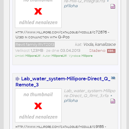
re-Milli-Q_Integral.rfa
+
příloha
http://www.millipore.com/catalogue/module/c72876 -
Used in conjunction with Q-Pod
Revit family RVT2013
kat:
Voda, kanalizace
Velikost
1,23MB
• ze dne
03.04.2013
Staženo:
686
x
Umístil:
MilliporeLW
• Autor:
MilliporeLW
• Výrobce:
Millipore
Lab_water_system-Millipore-Direct_Q_
Remote_3
Lab_water_system-Millipo
re-Direct_Q_Rmt_3.rfa
+
příloha
http://www.millipore.com/catalogue/module/c9185 -