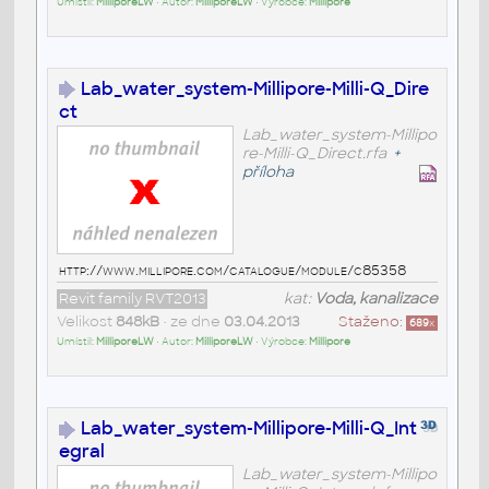
Umístil:
MilliporeLW
• Autor:
MilliporeLW
• Výrobce:
Millipore
Lab_water_system-Millipore-Milli-Q_Dire
ct
Lab_water_system-Millipo
re-Milli-Q_Direct.rfa
+
příloha
http://www.millipore.com/catalogue/module/c85358
Revit family RVT2013
kat:
Voda, kanalizace
Velikost
848kB
• ze dne
03.04.2013
Staženo:
689
x
Umístil:
MilliporeLW
• Autor:
MilliporeLW
• Výrobce:
Millipore
Lab_water_system-Millipore-Milli-Q_Int
egral
Lab_water_system-Millipo