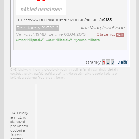
http://www.millipore.com/catalogue/module/c9185
Revit family RVT2013
kat:
Voda, kanalizace
Velikost
1,19MB
• ze dne
03.04.2013
Staženo:
624
x
Umístil:
MilliporeLW
• Autor:
MilliporeLW
• Výrobce:
Millipore
stránky:
1
2
3
Další
CAD bloky: knihovny dwg blok rodiny rodina family symboly detaily
součásti prvky stafáž buňka buňky výkres téma kategorie kolekce
knižnica zdarma free block library
CAD bloky
je možno
stahovat
pro vlastní
osobní a
firemní