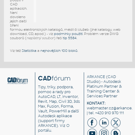
použití v
CAD
aplikacích.
Není
dovoleno
jejich další
šíření
formou elektronických katalogů, médií či služeb (jiné katalogy, web
download, CD, apod.) - viz
podmínky použití
. Problém verze DWG
souborů (
neplatný soubor
) řeší
tip 5584
.
Viz též
Statistika
a
nejnovějších 100 bloků
.
CAD
fórum
ARKANCE
(CAD
Studio) - Autodesk
Platinum Partner &
Tipy, triky, podpora,
Training Center &
pomoc a rady pro
Services Partner
AutoCAD, LT, Inventor,
Revit, Map, Civil 3D, 3ds
KONTAKT:
Max, Fusion, Forma,
webmaster.cz@arkance.w
Vault, PowerMill a další
| tel. +420 910 970 111
Autodesk aplikace
(support firmy
ARKANCE). Viz
O
portálu
.