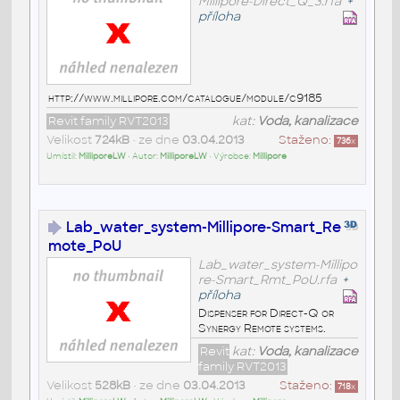
Millipore-Direct_Q_3.rfa
+
příloha
http://www.millipore.com/catalogue/module/c9185
Revit family RVT2013
kat:
Voda, kanalizace
Velikost
724kB
• ze dne
03.04.2013
Staženo:
736
x
Umístil:
MilliporeLW
• Autor:
MilliporeLW
• Výrobce:
Millipore
Lab_water_system-Millipore-Smart_Re
mote_PoU
Lab_water_system-Millipo
re-Smart_Rmt_PoU.rfa
+
příloha
Dispenser for Direct-Q or
Synergy Remote systems.
Revit
kat:
Voda, kanalizace
family RVT2013
Velikost
528kB
• ze dne
03.04.2013
Staženo:
718
x