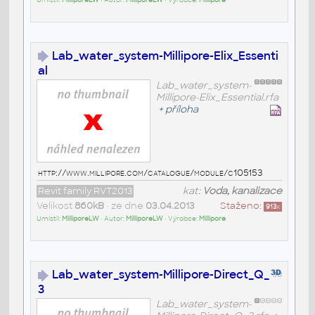
Lab_water_system-Millipore-Elix_Essenti
al
Lab_water_system-
Millipore-Elix_Essential.rfa
+
příloha
http://www.millipore.com/catalogue/module/c105153
Revit family RVT2013
kat:
Voda, kanalizace
Velikost
860kB
• ze dne
03.04.2013
Staženo:
913
x
Umístil:
MilliporeLW
• Autor:
MilliporeLW
• Výrobce:
Millipore
Lab_water_system-Millipore-Direct_Q_
3
Lab_water_system-