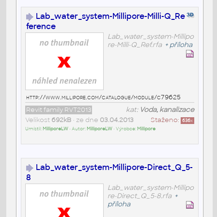
Lab_water_system-Millipore-Milli-Q_Re
ference
Lab_water_system-Millipo
re-Milli-Q_Ref.rfa
+
příloha
http://www.millipore.com/catalogue/module/c79625
Revit family RVT2013
kat:
Voda, kanalizace
Velikost
692kB
• ze dne
03.04.2013
Staženo:
636
x
Umístil:
MilliporeLW
• Autor:
MilliporeLW
• Výrobce:
Millipore
Lab_water_system-Millipore-Direct_Q_5-
8
Lab_water_system-Millipo
re-Direct_Q_5-8.rfa
+
příloha