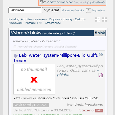
Vložit nový blok
(musíte být
přihlášeni
)
Podrobné hledání
Nápověda
Katalog
:
Architektura
•
Dopravní stavby
•
Elektro
•
/obecné
Mapování
•
Potrubí, TZB
•
Strojírenství
Vybrané bloky
:
blok
(zvolte kategorii vlevo)
Nalezeno celkem
27
záznamů
hromadné stahování není pro váš účet dostupné
Lab_water_system-Millipore-Elix_Gulfs
tream
Lab_water_system-Millipo
re-Elix_Gulfstream.rfa
+
příloha
http://www.millipore.com/catalogue/module/C103260
Revit family RVT2013
kat:
Voda, kanalizace
Velikost
1,35MB
• ze dne
03.04.2013
Staženo:
1074
x
Umístil:
MilliporeLW
• Autor:
MilliporeLW
• Výrobce:
Millipore