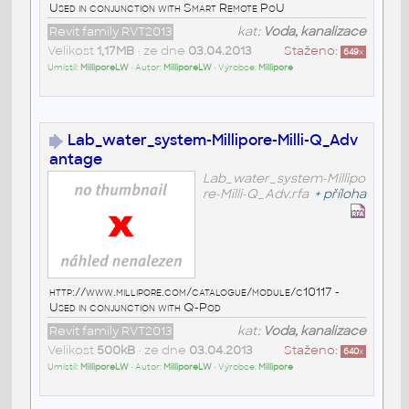
Used in conjunction with Smart Remote PoU
Revit family RVT2013
kat:
Voda, kanalizace
Velikost
1,17MB
• ze dne
03.04.2013
Staženo:
649
x
Umístil:
MilliporeLW
• Autor:
MilliporeLW
• Výrobce:
Millipore
Lab_water_system-Millipore-Milli-Q_Adv
antage
Lab_water_system-Millipo
re-Milli-Q_Adv.rfa
+
příloha
http://www.millipore.com/catalogue/module/c10117 -
Used in conjunction with Q-Pod
Revit family RVT2013
kat:
Voda, kanalizace
Velikost
500kB
• ze dne
03.04.2013
Staženo:
640
x
Umístil:
MilliporeLW
• Autor:
MilliporeLW
• Výrobce:
Millipore